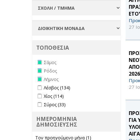
ΠΡΑ
ΕΤΟΥ
Προκ
27 Ι
ΤΟΠΟΘΕΣΙΑ
ΠΡΟ
ΝΕΟ
Remove Σάμος filter
Σάμος
ΑΠΟ
Remove Ρόδος filter
Ρόδος
2026
Remove Λήμνος filter
Λήμνος
Προκ
Apply Λέσβος filter
Apply Λέσβος filter
27 Ι
Λέσβος (134)
Apply Χίος filter
Apply Χίος filter
Χίος (114)
Apply Σύρος filter
Apply Σύρος filter
Σύρος (33)
ΠΡΟ
ΗΜΕΡΟΜΗΝΙΑ
ΓΙΑ
ΔΗΜΟΣΙΕΥΣΗΣ
ΥΛΟ
ΑΙΓΑ
Τον προηγούμενο μήνα (1)
Apply Τον