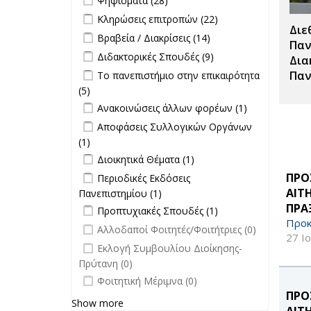
Ψηφίσματα (28)
Σπουδές filter
Apply Κληρώσεις επιτροπών filter
Apply
Κληρώσεις επιτροπών (22)
Διε
Κληρώσεις
Apply Βραβεία / Διακρίσεις filter
Apply
Βραβεία / Διακρίσεις (14)
επιτροπών
Παν
Βραβεία /
Apply Διδακτορικές Σπουδές filter
Apply
Διδακτορικές Σπουδές (9)
filter
Δια
Διακρίσεις
Διδακτορικές
Apply Το πανεπιστήμιο στην
Παν
Το πανεπιστήμιο στην επικαιρότητα
filter
Σπουδές
επικαιρότητα filter
(5)
Apply Το πανεπιστήμιο στην
filter
Apply Ανακοινώσεις άλλων φορέων
επικαιρότητα filter
Apply
Ανακοινώσεις άλλων φορέων (1)
filter
Ανακοινώσεις
Apply Αποφάσεις Συλλογικών
Αποφάσεις Συλλογικών Οργάνων
άλλων
Οργάνων filter
(1)
Apply Αποφάσεις Συλλογικών
φορέων filter
Apply Διοικητικά Θέματα filter
Οργάνων filter
Apply Διοικητικά
Διοικητικά Θέματα (1)
Θέματα filter
Apply Περιοδικές Εκδόσεις
ΠΡΟ
Περιοδικές Εκδόσεις
Πανεπιστημίου filter
ΑΙΤ
Πανεπιστημίου (1)
Apply Περιοδικές
ΠΡΑ
Apply Προπτυχιακές Σπουδές filter
Εκδόσεις
Apply
Προπτυχιακές Σπουδές (1)
Πανεπιστημίου filter
Προπτυχιακές
Προκ
undefined
Αλλοδαποί Φοιτητές/Φοιτήτριες (0)
Σπουδές filter
27 Ι
undefined
Εκλογή Συμβουλίου Διοίκησης-
Πρύτανη (0)
undefined
Φοιτητική Μέριμνα (0)
ΠΡΟ
Show more
ΑΙΤ