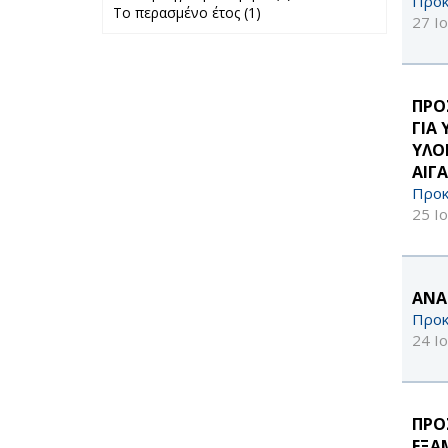
Προκ
Το περασμένο έτος (1)
Apply Το
προηγούμενο
27 Ι
περασμένο έτος
μήνα filter
filter
ΠΡΟ
ΓΙΑ
ΥΛΟ
ΑΙΓΑ
Προκ
25 Ι
ΑΝΑ
Προκ
24 Ι
ΠΡΟ
ΕΞΑ