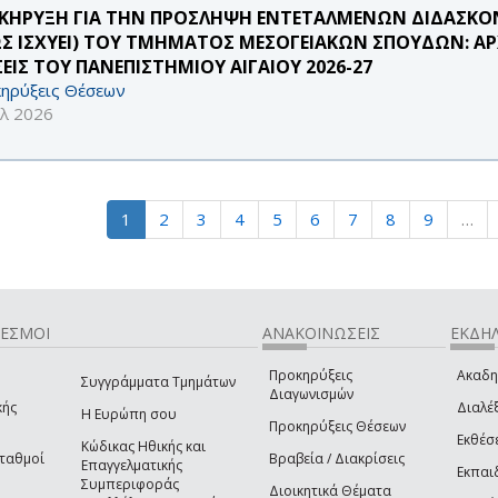
ΚΗΡΥΞΗ ΓΙΑ ΤΗΝ ΠΡΟΣΛΗΨΗ ΕΝΤΕΤΑΛΜΕΝΩΝ ΔΙΔΑΣΚΟΝΤ
Σ ΙΣΧΥΕΙ) ΤΟΥ ΤΜΗΜΑΤΟΣ ΜΕΣΟΓΕΙΑΚΩΝ ΣΠΟΥΔΩΝ: ΑΡΧ
ΣΕΙΣ ΤΟΥ ΠΑΝΕΠΙΣΤΗΜΙΟΥ ΑΙΓΑΙΟΥ 2026-27
ηρύξεις Θέσεων
υλ 2026
1
2
3
4
5
6
7
8
9
…
ΔΕΣΜΟΙ
ΑΝΑΚΟΙΝΩΣΕΙΣ
ΕΚΔΗΛ
Προκηρύξεις
Ακαδη
Συγγράμματα Τμημάτων
Διαγωνισμών
κής
Διαλέξ
Η Ευρώπη σου
Προκηρύξεις Θέσεων
Εκθέσ
Κώδικας Ηθικής και
Σταθμοί
Βραβεία / Διακρίσεις
Επαγγελματικής
Εκπαι
Συμπεριφοράς
Διοικητικά Θέματα