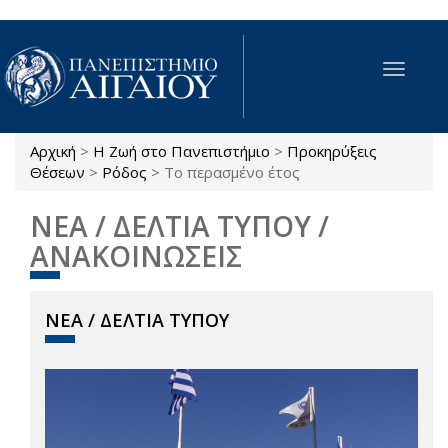
Παράκαμψη προς το κυρίως περιεχόμενο
Toggle
navigat
Αρχική
>
Η Ζωή στο Πανεπιστήμιο
>
Προκηρύξεις
Είστε εδώ
Θέσεων
>
Ρόδος
>
Το περασμένο έτος
ΝΕΑ / ΔΕΛΤΙΑ ΤΥΠΟΥ /
ΑΝΑΚΟΙΝΩΣΕΙΣ
ΝΕΑ / ΔΕΛΤΙΑ ΤΥΠΟΥ