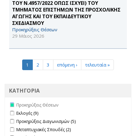
ΤΟΥ Ν.4957/2022 ΟΠΩΣ ΙΣΧΥΕΙ) ΤΟΥ
ΤΜΗΜΑΤΟΣ ΕΠΙΣΤΗΜΩΝ ΤΗΣ ΠΡΟΣΧΟΛΙΚΗΣ
ΑΓΩΓΗΣ ΚΑΙ ΤΟΥ ΕΚΠΑΙΔΕΥΤΙΚΟΥ
ΣΧΕΔΙΑΣΜΟΥ
Προκηρύξεις Θέσεων
29 Μάιος 2026
1
2
3
επόμενη ›
τελευταία »
ΚΑΤΗΓΟΡΙΑ
Remove Προκηρύξεις Θέσεων filter
Προκηρύξεις Θέσεων
Apply Εκλογές filter
Apply Εκλογές filter
Εκλογές (9)
Apply Προκηρύξεις Διαγωνισμών filter
Apply Προκηρύξεις
Προκηρύξεις Διαγωνισμών (5)
Διαγωνισμών filter
Apply Μεταπτυχιακές Σπουδές filter
Apply Μεταπτυχιακές Σπουδές
Μεταπτυχιακές Σπουδές (2)
filter