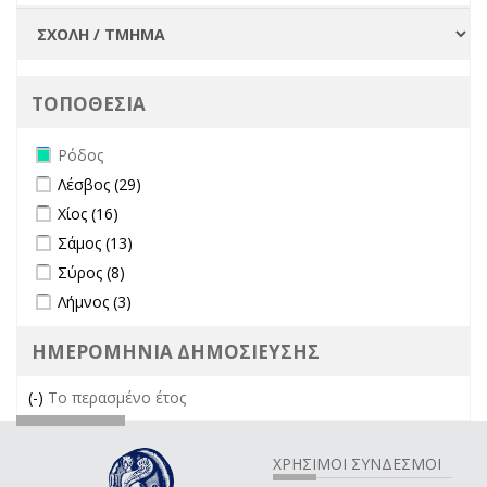
ΤΟΠΟΘΕΣΙΑ
Remove Ρόδος filter
Ρόδος
Apply Λέσβος filter
Apply Λέσβος filter
Λέσβος (29)
Apply Χίος filter
Apply Χίος filter
Χίος (16)
Apply Σάμος filter
Apply Σάμος filter
Σάμος (13)
Apply Σύρος filter
Apply Σύρος filter
Σύρος (8)
Apply Λήμνος filter
Apply Λήμνος filter
Λήμνος (3)
ΗΜΕΡΟΜΗΝΙΑ ΔΗΜΟΣΙΕΥΣΗΣ
(-)
Remove Το περασμένο έτος filter
Το περασμένο έτος
ΧΡΗΣΙΜΟΙ ΣΥΝΔΕΣΜΟΙ