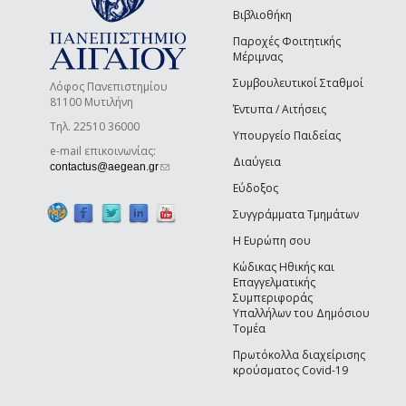
Βιβλιοθήκη
Παροχές Φοιτητικής
Μέριμνας
Συμβουλευτικοί Σταθμοί
Λόφος Πανεπιστημίου
81100 Μυτιλήνη
Έντυπα / Αιτήσεις
Τηλ. 22510 36000
Υπουργείο Παιδείας
e-mail επικοινωνίας:
Διαύγεια
(link sends e-mail)
contactus@aegean.gr
Εύδοξος
Συγγράμματα Τμημάτων
Η Ευρώπη σου
Κώδικας Ηθικής και
Επαγγελματικής
Συμπεριφοράς
Υπαλλήλων του Δημόσιου
Τομέα
Πρωτόκολλα διαχείρισης
κρούσματος Covid-19