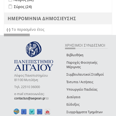
Apply Σύρος filter
Apply Σύρος filter
Σύρος (24)
ΗΜΕΡΟΜΗΝΙΑ ΔΗΜΟΣΙΕΥΣΗΣ
(-)
Remove Το περασμένο έτος filter
Το περασμένο έτος
ΧΡΗΣΙΜΟΙ ΣΥΝΔΕΣΜΟΙ
Βιβλιοθήκη
Παροχές Φοιτητικής
Μέριμνας
Συμβουλευτικοί Σταθμοί
Λόφος Πανεπιστημίου
81100 Μυτιλήνη
Έντυπα / Αιτήσεις
Τηλ. 22510 36000
Υπουργείο Παιδείας
e-mail επικοινωνίας:
Διαύγεια
(link sends e-mail)
contactus@aegean.gr
Εύδοξος
Συγγράμματα Τμημάτων