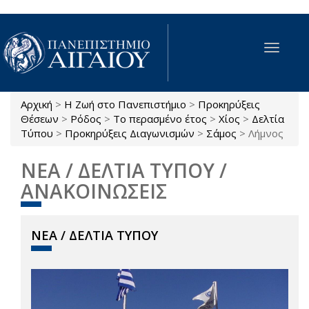
Παράκαμψη προς το κυρίως περιεχόμενο
Toggle
navigat
Αρχική
>
Η Ζωή στο Πανεπιστήμιο
>
Προκηρύξεις
Είστε εδώ
Θέσεων
>
Ρόδος
>
Το περασμένο έτος
>
Χίος
>
Δελτία
Τύπου
>
Προκηρύξεις Διαγωνισμών
>
Σάμος
>
Λήμνος
ΝΕΑ / ΔΕΛΤΙΑ ΤΥΠΟΥ /
ΑΝΑΚΟΙΝΩΣΕΙΣ
ΝΕΑ / ΔΕΛΤΙΑ ΤΥΠΟΥ