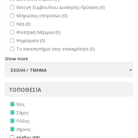
undefined
Εκλογή Συμβουλίου Διοίκησης-Πρύτανη (0)
undefined
Κληρώσεις επιτροπών (0)
undefined
Νέα (0)
undefined
Φοιτητική Μέριμνα (0)
undefined
Ψηφίσματα (0)
undefined
Το πανεπιστήμιο στην επικαιρότητα (0)
Show more
ΤΟΠΟΘΕΣΙΑ
Remove Χίος filter
Χίος
Remove Σάμος filter
Σάμος
Remove Ρόδος filter
Ρόδος
Remove Λήμνος filter
Λήμνος
Apply Λέσβος filter
Apply Λέσβος filter
Λέσβος (68)