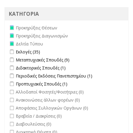
ΚΑΤΗΓΟΡΙΑ
Remove Προκηρύξεις Θέσεων filter
Προκηρύξεις Θέσεων
Remove Προκηρύξεις Διαγωνισμών filter
Προκηρύξεις Διαγωνισμών
Remove Δελτία Τύπου filter
Δελτία Τύπου
Apply Εκλογές filter
Apply Εκλογές filter
Εκλογές (35)
Apply Μεταπτυχιακές Σπουδές filter
Apply Μεταπτυχιακές Σπουδές
Μεταπτυχιακές Σπουδές (9)
filter
Apply Διδακτορικές Σπουδές filter
Apply Διδακτορικές Σπουδές
Διδακτορικές Σπουδές (1)
filter
Apply Περιοδικές Εκδόσεις Πανεπιστημίου filter
Apply Περιοδικές
Περιοδικές Εκδόσεις Πανεπιστημίου (1)
Εκδόσεις
Apply Προπτυχιακές Σπουδές filter
Apply Προπτυχιακές Σπουδές
Προπτυχιακές Σπουδές (1)
Πανεπιστημίου
filter
undefined
Αλλοδαποί Φοιτητές/Φοιτήτριες (0)
filter
undefined
Ανακοινώσεις άλλων φορέων (0)
undefined
Αποφάσεις Συλλογικών Οργάνων (0)
undefined
Βραβεία / Διακρίσεις (0)
undefined
Διαβουλεύσεις (0)
undefined
Διοικητικά Θέματα (0)