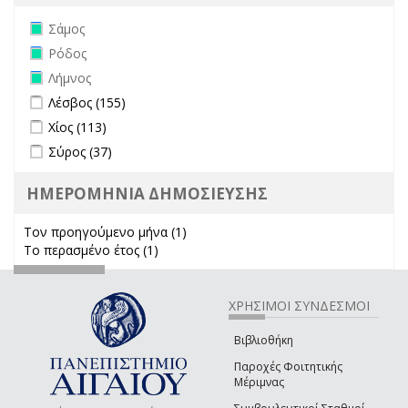
Remove Σάμος filter
Σάμος
Remove Ρόδος filter
Ρόδος
Remove Λήμνος filter
Λήμνος
Apply Λέσβος filter
Apply Λέσβος filter
Λέσβος (155)
Apply Χίος filter
Apply Χίος filter
Χίος (113)
Apply Σύρος filter
Apply Σύρος filter
Σύρος (37)
ΗΜΕΡΟΜΗΝΙΑ ΔΗΜΟΣΙΕΥΣΗΣ
Τον προηγούμενο μήνα (1)
Apply Τον προηγούμενο μήνα
Το περασμένο έτος (1)
Apply Το περασμένο έτος filter
filter
ΧΡΗΣΙΜΟΙ ΣΥΝΔΕΣΜΟΙ
Βιβλιοθήκη
Παροχές Φοιτητικής
Μέριμνας