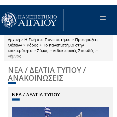
Παράκαμψη προς το κυρίως περιεχόμενο
Toggle
navigat
Αρχική
>
Η Ζωή στο Πανεπιστήμιο
>
Προκηρύξεις
Είστε εδώ
Θέσεων
>
Ρόδος
>
Το πανεπιστήμιο στην
επικαιρότητα
>
Σάμος
>
Διδακτορικές Σπουδές
>
Λήμνος
ΝΕΑ / ΔΕΛΤΙΑ ΤΥΠΟΥ /
ΑΝΑΚΟΙΝΩΣΕΙΣ
ΝΕΑ / ΔΕΛΤΙΑ ΤΥΠΟΥ