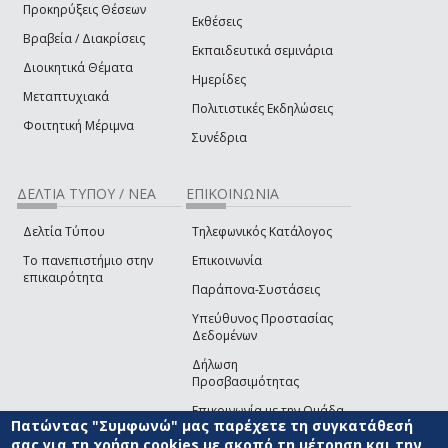
Προκηρύξεις Θέσεων
Εκθέσεις
Βραβεία / Διακρίσεις
Εκπαιδευτικά σεμινάρια
Διοικητικά Θέματα
Ημερίδες
Μεταπτυχιακά
Πολιτιστικές Εκδηλώσεις
Φοιτητική Μέριμνα
Συνέδρια
ΔΕΛΤΙΑ ΤΥΠΟΥ / ΝΕΑ
ΕΠΙΚΟΙΝΩΝΙΑ
Δελτία Τύπου
Τηλεφωνικός Κατάλογος
Το πανεπιστήμιο στην
Επικοινωνία
επικαιρότητα
Παράπονα-Συστάσεις
Υπεύθυνος Προστασίας
Δεδομένων
Δήλωση
Προσβασιμότητας
Επικοινωνία με την Ομάδα
Πατώντας "Συμφωνώ" μας παρέχετε τη συγκατάθεσή
Ανάπτυξης του site
(link sends e-mail)
σας για τη χρήση cookies με σκοπό τη μέτρηση και την