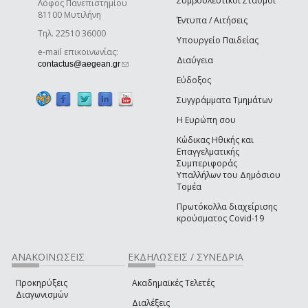
Συμβουλευτικοί Σταθμοί
Λόφος Πανεπιστημίου
81100 Μυτιλήνη
Έντυπα / Αιτήσεις
Τηλ. 22510 36000
Υπουργείο Παιδείας
e-mail επικοινωνίας:
Διαύγεια
(link sends e-mail)
contactus@aegean.gr
Εύδοξος
Συγγράμματα Τμημάτων
Η Ευρώπη σου
Κώδικας Ηθικής και
Επαγγελματικής
Συμπεριφοράς
Υπαλλήλων του Δημόσιου
Τομέα
Πρωτόκολλα διαχείρισης
κρούσματος Covid-19
ΑΝΑΚΟΙΝΩΣΕΙΣ
ΕΚΔΗΛΩΣΕΙΣ / ΣΥΝΕΔΡΙΑ
Προκηρύξεις
Ακαδημαϊκές Τελετές
Διαγωνισμών
Διαλέξεις