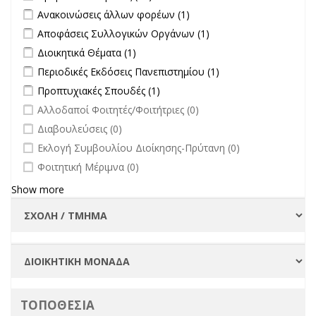
Apply Ανακοινώσεις άλλων φορέων filter
Apply Ανακοινώσεις
Ανακοινώσεις άλλων φορέων (1)
άλλων φορέων filter
Apply Αποφάσεις Συλλογικών Οργάνων filter
Apply Αποφάσεις
Αποφάσεις Συλλογικών Οργάνων (1)
Συλλογικών
Apply Διοικητικά Θέματα filter
Apply Διοικητικά Θέματα filter
Διοικητικά Θέματα (1)
Οργάνων filter
Apply Περιοδικές Εκδόσεις Πανεπιστημίου filter
Apply Περιοδικές
Περιοδικές Εκδόσεις Πανεπιστημίου (1)
Εκδόσεις
Apply Προπτυχιακές Σπουδές filter
Apply Προπτυχιακές Σπουδές
Προπτυχιακές Σπουδές (1)
Πανεπιστημίου
filter
undefined
Αλλοδαποί Φοιτητές/Φοιτήτριες (0)
filter
undefined
Διαβουλεύσεις (0)
undefined
Εκλογή Συμβουλίου Διοίκησης-Πρύτανη (0)
undefined
Φοιτητική Μέριμνα (0)
Show more
ΤΟΠΟΘΕΣΙΑ