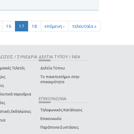
16
17
18
επόμενη ›
τελευταία »
ΩΣΕΙΣ / ΣΥΝΕΔΡΙΑ
ΔΕΛΤΙΑ ΤΥΠΟΥ / ΝΕΑ
μαϊκές Τελετές
Δελτία Τύπου
εις
Το πανεπιστήμιο στην
επικαιρότητα
εις
δευτικά σεμινάρια
ΕΠΙΚΟΙΝΩΝΙΑ
δες
Τηλεφωνικός Κατάλογος
στικές Εκδηλώσεις
Επικοινωνία
ρια
Παράπονα-Συστάσεις