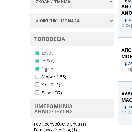
ΑΝΤ
ΑΝΟ
Προκ
2 Φε
ΤΟΠΟΘΕΣΙΑ
ΑΠΟ
Remove Σάμος filter
Σάμος
ΜΟΝ
Remove Ρόδος filter
Ρόδος
Προκ
Remove Λήμνος filter
1 Φε
Λήμνος
Apply Λέσβος filter
Apply Λέσβος filter
Λέσβος (155)
Apply Χίος filter
Apply Χίος filter
Χίος (113)
Apply Σύρος filter
Apply Σύρος filter
Σύρος (37)
ΑΛΛ
ΜΑΘ
ΗΜΕΡΟΜΗΝΙΑ
Προκ
ΔΗΜΟΣΙΕΥΣΗΣ
12 Δ
Τον προηγούμενο μήνα (1)
Apply Τον
Το περασμένο έτος (1)
Apply Το
προηγούμενο