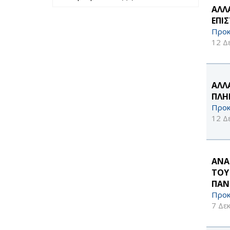
περασμένο έτος
μήνα filter
ΑΛΛ
filter
ΕΠΙ
Προκ
12 Δ
ΑΛΛ
ΠΛΗ
Προκ
12 Δ
ΑΝΑ
ΤΟΥ
ΠΑΝ
Προκ
7 Δε