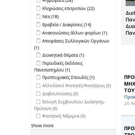
Ψηφίσματα (28)
Σπουδές filter
Apply Κληρώσεις επιτροπών filter
Apply
Κληρώσεις επιτροπών (22)
Διε
Κληρώσεις
Apply Νέα filter
Apply Νέα filter
Νέα (18)
επιτροπών
Παν
Apply Βραβεία / Διακρίσεις filter
Apply
Βραβεία / Διακρίσεις (14)
filter
Δια
Βραβεία /
Apply Ανακοινώσεις άλλων φορέων
Apply
Παν
Ανακοινώσεις άλλων φορέων (1)
Διακρίσεις
filter
Ανακοινώσεις
Apply Αποφάσεις Συλλογικών
Αποφάσεις Συλλογικών Οργάνων
filter
άλλων
Οργάνων filter
(1)
Apply Αποφάσεις Συλλογικών
φορέων filter
Apply Διοικητικά Θέματα filter
Οργάνων filter
Apply Διοικητικά
Διοικητικά Θέματα (1)
Θέματα filter
Apply Περιοδικές Εκδόσεις
Περιοδικές Εκδόσεις
Πανεπιστημίου filter
Πανεπιστημίου (1)
Apply Περιοδικές
Apply Προπτυχιακές Σπουδές filter
Εκδόσεις
Apply
ΠΡΟ
Προπτυχιακές Σπουδές (1)
Πανεπιστημίου filter
Προπτυχιακές
ΜΗΧ
undefined
Αλλοδαποί Φοιτητές/Φοιτήτριες (0)
Σπουδές filter
ΤΟΥ
undefined
Διαβουλεύσεις (0)
Προκ
undefined
Εκλογή Συμβουλίου Διοίκησης-
20 Α
Πρύτανη (0)
undefined
Φοιτητική Μέριμνα (0)
Show more
ΠΡΟ
ΤΡΟ