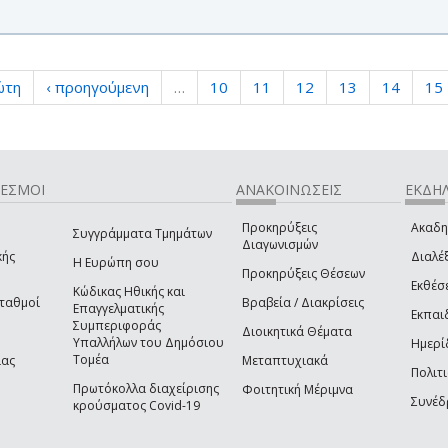
ώτη
‹ προηγούμενη
…
10
11
12
13
14
15
ΔΕΣΜΟΙ
ΑΝΑΚΟΙΝΩΣΕΙΣ
ΕΚΔΗΛ
Προκηρύξεις
Ακαδη
Συγγράμματα Τμημάτων
Διαγωνισμών
κής
Διαλέξ
Η Ευρώπη σου
Προκηρύξεις Θέσεων
Εκθέσ
Κώδικας Ηθικής και
Σταθμοί
Βραβεία / Διακρίσεις
Επαγγελματικής
Εκπαι
Συμπεριφοράς
Διοικητικά Θέματα
Υπαλλήλων του Δημόσιου
Ημερί
Τομέα
ίας
Μεταπτυχιακά
Πολιτι
Πρωτόκολλα διαχείρισης
Φοιτητική Μέριμνα
Συνέδ
κρούσματος Covid-19