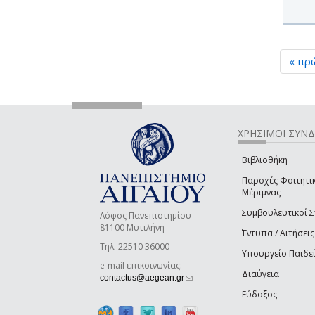
« πρ
ΧΡΗΣΙΜΟΙ ΣΥΝ
Βιβλιοθήκη
Παροχές Φοιτητι
Μέριμνας
Συμβουλευτικοί 
Λόφος Πανεπιστημίου
81100 Μυτιλήνη
Έντυπα / Αιτήσεις
Τηλ. 22510 36000
Υπουργείο Παιδε
e-mail επικοινωνίας:
Διαύγεια
(link sends e-mail)
contactus@aegean.gr
Εύδοξος