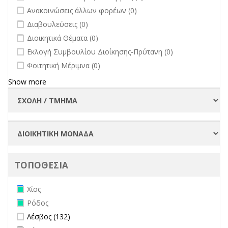
undefined
Ανακοινώσεις άλλων φορέων (0)
undefined
Διαβουλεύσεις (0)
undefined
Διοικητικά Θέματα (0)
undefined
Εκλογή Συμβουλίου Διοίκησης-Πρύτανη (0)
undefined
Φοιτητική Μέριμνα (0)
Show more
ΤΟΠΟΘΕΣΙΑ
Remove Χίος filter
Χίος
Remove Ρόδος filter
Ρόδος
Apply Λέσβος filter
Apply Λέσβος filter
Λέσβος (132)
Apply Σάμος filter
Apply Σάμος filter