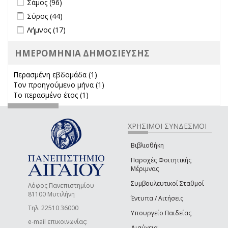
Σάμος (96)
Apply Σύρος filter
Apply Σύρος filter
Σύρος (44)
Apply Λήμνος filter
Apply Λήμνος filter
Λήμνος (17)
ΗΜΕΡΟΜΗΝΙΑ ΔΗΜΟΣΙΕΥΣΗΣ
Περασμένη εβδομάδα (1)
Apply Περασμένη εβδομάδα filter
Τον προηγούμενο μήνα (1)
Apply Τον προηγούμενο μήνα
Το περασμένο έτος (1)
Apply Το περασμένο έτος filter
filter
ΧΡΗΣΙΜΟΙ ΣΥΝΔΕΣΜΟΙ
Βιβλιοθήκη
Παροχές Φοιτητικής
Μέριμνας
Συμβουλευτικοί Σταθμοί
Λόφος Πανεπιστημίου
81100 Μυτιλήνη
Έντυπα / Αιτήσεις
Τηλ. 22510 36000
Υπουργείο Παιδείας
e-mail επικοινωνίας:
Διαύγεια