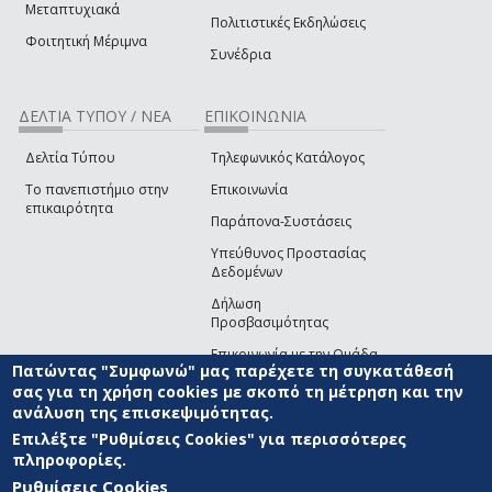
Μεταπτυχιακά
Πολιτιστικές Εκδηλώσεις
Φοιτητική Μέριμνα
Συνέδρια
ΔΕΛΤΙΑ ΤΥΠΟΥ / ΝΕΑ
ΕΠΙΚΟΙΝΩΝΙΑ
Δελτία Τύπου
Τηλεφωνικός Κατάλογος
Το πανεπιστήμιο στην
Επικοινωνία
επικαιρότητα
Παράπονα-Συστάσεις
Υπεύθυνος Προστασίας
Δεδομένων
Δήλωση
Προσβασιμότητας
Επικοινωνία με την Ομάδα
Πατώντας "Συμφωνώ" μας παρέχετε τη συγκατάθεσή
Ανάπτυξης του site
(link sends e-mail)
σας για τη χρήση cookies με σκοπό τη μέτρηση και την
ανάλυση της επισκεψιμότητας.
© ΠΑΝΕΠΙΣΤΗΜΙΟ ΑΙΓΑΙΟΥ
ΟΡΟΙ ΧΡΗΣΗΣ
ΠΟΛΙΤΙΚΗ COOKIES
ΟΜΑΔΑ
ΑΝΑΠΤΥΞΗΣ
Επιλέξτε "Ρυθμίσεις Cookies" για περισσότερες
πληροφορίες.
Ρυθμίσεις Cookies