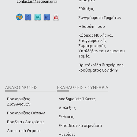
(link sends e-mail)
contactus@aegean.gr
Εύδοξος
Συγγράμματα Τμημάτων
Η Ευρώπη σου
Κώδικας Ηθικής και
Επαγγελματικής
Συμπεριφοράς
Υπαλλήλων του Δημόσιου
Τομέα
Πρωτόκολλα διαχείρισης
κρούσματος Covid-19
ΑΝΑΚΟΙΝΩΣΕΙΣ
ΕΚΔΗΛΩΣΕΙΣ / ΣΥΝΕΔΡΙΑ
Προκηρύξεις
Ακαδημαϊκές Τελετές
Διαγωνισμών
Διαλέξεις
Προκηρύξεις Θέσεων
Εκθέσεις
Βραβεία / Διακρίσεις
Εκπαιδευτικά σεμινάρια
Διοικητικά Θέματα
Ημερίδες