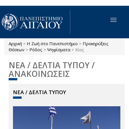
Παράκαμψη προς το κυρίως περιεχόμενο
Toggle
navigat
Αρχική
>
Η Ζωή στο Πανεπιστήμιο
>
Προκηρύξεις
Είστε εδώ
Θέσεων
>
Ρόδος
>
Ψηφίσματα
>
Χίος
ΝΕΑ / ΔΕΛΤΙΑ ΤΥΠΟΥ /
ΑΝΑΚΟΙΝΩΣΕΙΣ
ΝΕΑ / ΔΕΛΤΙΑ ΤΥΠΟΥ