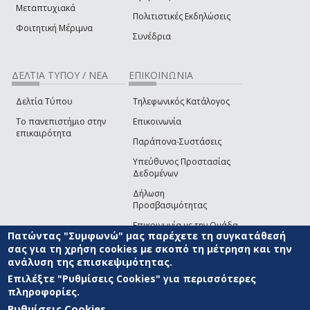
Μεταπτυχιακά
Πολιτιστικές Εκδηλώσεις
Φοιτητική Μέριμνα
Συνέδρια
ΔΕΛΤΙΑ ΤΥΠΟΥ / ΝΕΑ
ΕΠΙΚΟΙΝΩΝΙΑ
Δελτία Τύπου
Τηλεφωνικός Κατάλογος
Το πανεπιστήμιο στην
Επικοινωνία
επικαιρότητα
Παράπονα-Συστάσεις
Υπεύθυνος Προστασίας
Δεδομένων
Δήλωση
Προσβασιμότητας
Επικοινωνία με την Ομάδα
Πατώντας "Συμφωνώ" μας παρέχετε τη συγκατάθεσή
Ανάπτυξης του site
(link sends e-mail)
σας για τη χρήση cookies με σκοπό τη μέτρηση και την
ανάλυση της επισκεψιμότητας.
© ΠΑΝΕΠΙΣΤΗΜΙΟ ΑΙΓΑΙΟΥ
ΟΡΟΙ ΧΡΗΣΗΣ
ΠΟΛΙΤΙΚΗ COOKIES
ΟΜΑΔΑ
ΑΝΑΠΤΥΞΗΣ
Επιλέξτε "Ρυθμίσεις Cookies" για περισσότερες
πληροφορίες.
Ρυθμίσεις Cookies