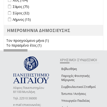
Χίος (104)
Apply Σάμος filter
Apply Σάμος filter
Σάμος (75)
Apply Σύρος filter
Apply Σύρος filter
Σύρος (32)
Apply Λήμνος filter
Apply Λήμνος filter
Λήμνος (15)
ΗΜΕΡΟΜΗΝΙΑ ΔΗΜΟΣΙΕΥΣΗΣ
Τον προηγούμενο μήνα (1)
Apply Τον προηγούμενο μήνα
Το περασμένο έτος (1)
Apply Το περασμένο έτος filter
filter
ΧΡΗΣΙΜΟΙ ΣΥΝΔΕΣΜΟΙ
Βιβλιοθήκη
Παροχές Φοιτητικής
Μέριμνας
Συμβουλευτικοί Σταθμοί
Λόφος Πανεπιστημίου
81100 Μυτιλήνη
Έντυπα / Αιτήσεις
Τηλ. 22510 36000
Υπουργείο Παιδείας
e-mail επικοινωνίας: