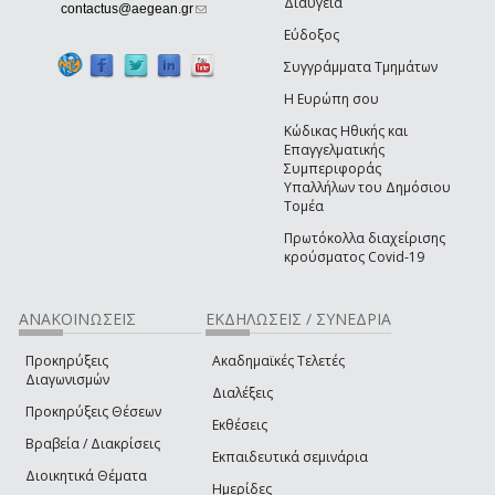
Διαύγεια
(link sends e-mail)
contactus@aegean.gr
Εύδοξος
Συγγράμματα Τμημάτων
Η Ευρώπη σου
Κώδικας Ηθικής και
Επαγγελματικής
Συμπεριφοράς
Υπαλλήλων του Δημόσιου
Τομέα
Πρωτόκολλα διαχείρισης
κρούσματος Covid-19
ΑΝΑΚΟΙΝΩΣΕΙΣ
ΕΚΔΗΛΩΣΕΙΣ / ΣΥΝΕΔΡΙΑ
Προκηρύξεις
Ακαδημαϊκές Τελετές
Διαγωνισμών
Διαλέξεις
Προκηρύξεις Θέσεων
Εκθέσεις
Βραβεία / Διακρίσεις
Εκπαιδευτικά σεμινάρια
Διοικητικά Θέματα
Ημερίδες