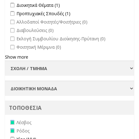
Συλλογικών
Apply Διοικητικά Θέματα filter
Apply Διοικητικά Θέματα filter
Διοικητικά Θέματα (1)
Οργάνων filter
Apply Προπτυχιακές Σπουδές filter
Apply Προπτυχιακές Σπουδές
Προπτυχιακές Σπουδές (1)
filter
undefined
Αλλοδαποί Φοιτητές/Φοιτήτριες (0)
undefined
Διαβουλεύσεις (0)
undefined
Εκλογή Συμβουλίου Διοίκησης-Πρύτανη (0)
undefined
Φοιτητική Μέριμνα (0)
Show more
ΤΟΠΟΘΕΣΙΑ
Remove Λέσβος filter
Λέσβος
Remove Ρόδος filter
Ρόδος
Apply Χίος filter
Apply Χίος filter