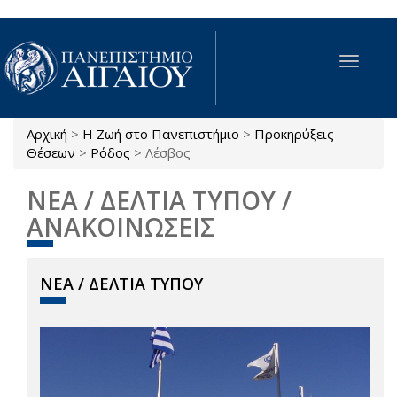
Παράκαμψη προς το κυρίως περιεχόμενο
Toggle
navigat
Αρχική
>
Η Ζωή στο Πανεπιστήμιο
>
Προκηρύξεις
Είστε εδώ
Θέσεων
>
Ρόδος
>
Λέσβος
ΝΕΑ / ΔΕΛΤΙΑ ΤΥΠΟΥ /
ΑΝΑΚΟΙΝΩΣΕΙΣ
ΝΕΑ / ΔΕΛΤΙΑ ΤΥΠΟΥ