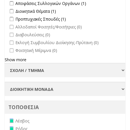
Apply Αποφάσεις Συλλογικών Οργάνων filter
Apply Αποφάσεις
Αποφάσεις Συλλογικών Οργάνων (1)
Συλλογικών
Apply Διοικητικά Θέματα filter
Apply Διοικητικά Θέματα filter
Διοικητικά Θέματα (1)
Οργάνων filter
Apply Προπτυχιακές Σπουδές filter
Apply Προπτυχιακές Σπουδές
Προπτυχιακές Σπουδές (1)
filter
undefined
Αλλοδαποί Φοιτητές/Φοιτήτριες (0)
undefined
Διαβουλεύσεις (0)
undefined
Εκλογή Συμβουλίου Διοίκησης-Πρύτανη (0)
undefined
Φοιτητική Μέριμνα (0)
Show more
ΤΟΠΟΘΕΣΙΑ
Remove Λέσβος filter
Λέσβος
Remove Ρόδος filter
Ρόδος