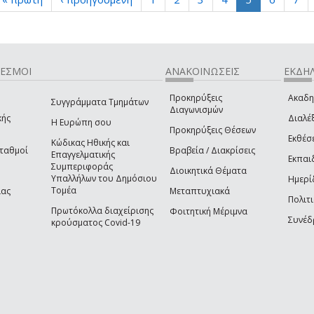
ΔΕΣΜΟΙ
ΑΝΑΚΟΙΝΩΣΕΙΣ
ΕΚΔΗΛ
Προκηρύξεις
Ακαδη
Συγγράμματα Τμημάτων
Διαγωνισμών
κής
Διαλέξ
Η Ευρώπη σου
Προκηρύξεις Θέσεων
Εκθέσ
Κώδικας Ηθικής και
Σταθμοί
Βραβεία / Διακρίσεις
Επαγγελματικής
Εκπαι
Συμπεριφοράς
Διοικητικά Θέματα
Υπαλλήλων του Δημόσιου
Ημερί
Τομέα
ίας
Μεταπτυχιακά
Πολιτι
Πρωτόκολλα διαχείρισης
Φοιτητική Μέριμνα
Συνέδ
κρούσματος Covid-19