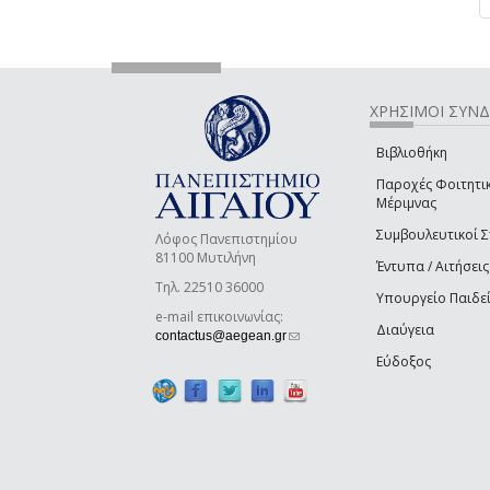
ΧΡΗΣΙΜΟΙ ΣΥΝ
Βιβλιοθήκη
Παροχές Φοιτητι
Μέριμνας
Συμβουλευτικοί 
Λόφος Πανεπιστημίου
81100 Μυτιλήνη
Έντυπα / Αιτήσεις
Τηλ. 22510 36000
Υπουργείο Παιδε
e-mail επικοινωνίας:
Διαύγεια
(link sends e-mail)
contactus@aegean.gr
Εύδοξος