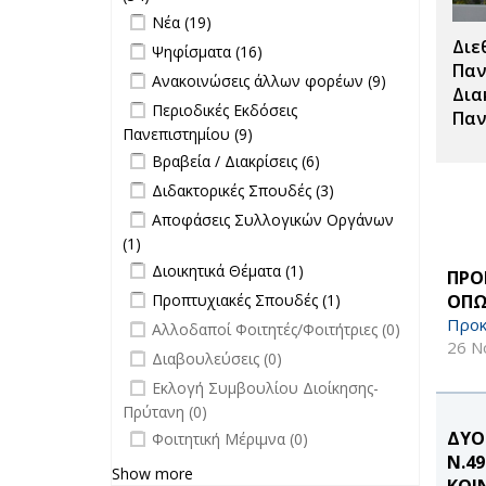
filter
Apply Νέα filter
επικαιρότητα filter
Apply Νέα filter
Νέα (19)
Διε
Apply Ψηφίσματα filter
Apply Ψηφίσματα filter
Ψηφίσματα (16)
Παν
Apply Ανακοινώσεις άλλων φορέων
Apply
Ανακοινώσεις άλλων φορέων (9)
Δια
filter
Ανακοινώσεις
Apply Περιοδικές Εκδόσεις
Περιοδικές Εκδόσεις
Παν
άλλων
Πανεπιστημίου filter
Πανεπιστημίου (9)
Apply Περιοδικές
φορέων filter
Apply Βραβεία / Διακρίσεις filter
Εκδόσεις
Apply
Βραβεία / Διακρίσεις (6)
Πανεπιστημίου filter
Βραβεία /
Apply Διδακτορικές Σπουδές filter
Apply
Διδακτορικές Σπουδές (3)
Διακρίσεις
Διδακτορικές
Apply Αποφάσεις Συλλογικών
Αποφάσεις Συλλογικών Οργάνων
filter
Σπουδές
Οργάνων filter
(1)
Apply Αποφάσεις Συλλογικών
filter
Apply Διοικητικά Θέματα filter
Οργάνων filter
Apply Διοικητικά
Διοικητικά Θέματα (1)
ΠΡΟ
Θέματα filter
Apply Προπτυχιακές Σπουδές filter
Apply
ΟΠΩ
Προπτυχιακές Σπουδές (1)
Προπτυχιακές
Προκ
undefined
Αλλοδαποί Φοιτητές/Φοιτήτριες (0)
Σπουδές filter
26 Ν
undefined
Διαβουλεύσεις (0)
undefined
Εκλογή Συμβουλίου Διοίκησης-
Πρύτανη (0)
undefined
ΔΥΟ
Φοιτητική Μέριμνα (0)
Ν.4
Show more
ΚΟΙ