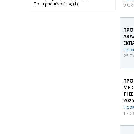
Το περασμένο έτος (1)
Apply Το
προηγούμενο
9 Οκ
περασμένο έτος
μήνα filter
filter
ΠΡΟ
ΑΚΑ
ΕΚΠ
Προκ
25 Σ
ΠΡΟ
ΜΕ 
ΤΗΣ
2025
Προκ
17 Σ