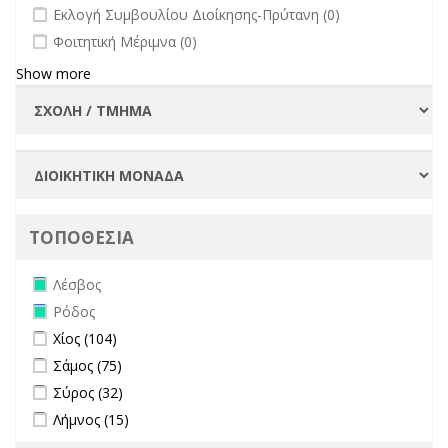
undefined
Εκλογή Συμβουλίου Διοίκησης-Πρύτανη (0)
undefined
Φοιτητική Μέριμνα (0)
Show more
ΤΟΠΟΘΕΣΙΑ
Remove Λέσβος filter
Λέσβος
Remove Ρόδος filter
Ρόδος
Apply Χίος filter
Apply Χίος filter
Χίος (104)
Apply Σάμος filter
Apply Σάμος filter
Σάμος (75)
Apply Σύρος filter
Apply Σύρος filter
Σύρος (32)
Apply Λήμνος filter
Apply Λήμνος filter
Λήμνος (15)