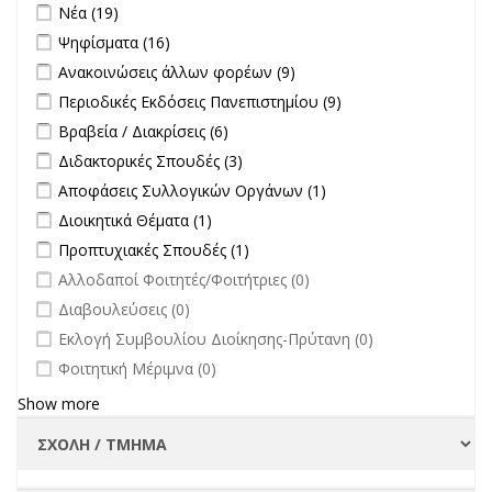
Apply Νέα filter
Apply Νέα filter
Νέα (19)
στην
Apply Ψηφίσματα filter
Apply Ψηφίσματα filter
Ψηφίσματα (16)
επικαιρότητα filter
Apply Ανακοινώσεις άλλων φορέων filter
Apply Ανακοινώσεις
Ανακοινώσεις άλλων φορέων (9)
άλλων φορέων filter
Apply Περιοδικές Εκδόσεις Πανεπιστημίου filter
Apply Περιοδικές
Περιοδικές Εκδόσεις Πανεπιστημίου (9)
Εκδόσεις
Apply Βραβεία / Διακρίσεις filter
Apply Βραβεία / Διακρίσεις filter
Βραβεία / Διακρίσεις (6)
Πανεπιστημίου
Apply Διδακτορικές Σπουδές filter
Apply Διδακτορικές Σπουδές
Διδακτορικές Σπουδές (3)
filter
filter
Apply Αποφάσεις Συλλογικών Οργάνων filter
Apply Αποφάσεις
Αποφάσεις Συλλογικών Οργάνων (1)
Συλλογικών
Apply Διοικητικά Θέματα filter
Apply Διοικητικά Θέματα filter
Διοικητικά Θέματα (1)
Οργάνων filter
Apply Προπτυχιακές Σπουδές filter
Apply Προπτυχιακές Σπουδές
Προπτυχιακές Σπουδές (1)
filter
undefined
Αλλοδαποί Φοιτητές/Φοιτήτριες (0)
undefined
Διαβουλεύσεις (0)
undefined
Εκλογή Συμβουλίου Διοίκησης-Πρύτανη (0)
undefined
Φοιτητική Μέριμνα (0)
Show more