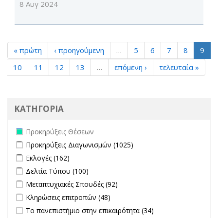
8 Αυγ 2024
« πρώτη
‹ προηγούμενη
…
5
6
7
8
9
10
11
12
13
…
επόμενη ›
τελευταία »
ΚΑΤΗΓΟΡΙΑ
Remove Προκηρύξεις Θέσεων filter
Προκηρύξεις Θέσεων
Apply Προκηρύξεις Διαγωνισμών filter
Apply Προκηρύξεις
Προκηρύξεις Διαγωνισμών (1025)
Διαγωνισμών filter
Apply Εκλογές filter
Apply Εκλογές filter
Εκλογές (162)
Apply Δελτία Τύπου filter
Apply Δελτία Τύπου filter
Δελτία Τύπου (100)
Apply Μεταπτυχιακές Σπουδές filter
Apply Μεταπτυχιακές
Μεταπτυχιακές Σπουδές (92)
Σπουδές filter
Apply Κληρώσεις επιτροπών filter
Apply Κληρώσεις επιτροπών
Κληρώσεις επιτροπών (48)
filter
Apply Το πανεπιστήμιο στην επικαιρότητα filter
Apply Το
Το πανεπιστήμιο στην επικαιρότητα (34)
πανεπιστήμιο