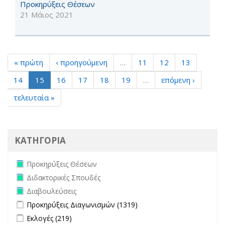
Προκηρύξεις Θέσεων
21 Μάιος 2021
« πρώτη
‹ προηγούμενη
…
11
12
13
14
15
16
17
18
19
…
επόμενη ›
τελευταία »
ΚΑΤΗΓΟΡΙΑ
Remove Προκηρύξεις Θέσεων filter
Προκηρύξεις Θέσεων
Remove Διδακτορικές Σπουδές filter
Διδακτορικές Σπουδές
Remove Διαβουλεύσεις filter
Διαβουλεύσεις
Apply Προκηρύξεις Διαγωνισμών filter
Apply Προκηρύξεις
Προκηρύξεις Διαγωνισμών (1319)
Διαγωνισμών filter
Apply Εκλογές filter
Apply Εκλογές filter
Εκλογές (219)