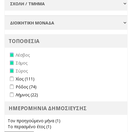
ΤΟΠΟΘΕΣΙΑ
Remove Λέσβος filter
Λέσβος
Remove Σάμος filter
Σάμος
Remove Σύρος filter
Σύρος
Apply Χίος filter
Apply Χίος filter
Χίος (111)
Apply Ρόδος filter
Apply Ρόδος filter
Ρόδος (74)
Apply Λήμνος filter
Apply Λήμνος filter
Λήμνος (22)
ΗΜΕΡΟΜΗΝΙΑ ΔΗΜΟΣΙΕΥΣΗΣ
Τον προηγούμενο μήνα (1)
Apply Τον προηγούμενο μήνα
Το περασμένο έτος (1)
Apply Το περασμένο έτος filter
filter