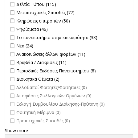
Apply Δελτία Τύπου filter
Apply Δελτία Τύπου filter
Δελτία Τύπου (115)
Apply Μεταπτυχιακές Σπουδές filter
Apply Μεταπτυχιακές
Μεταπτυχιακές Σπουδές (77)
Σπουδές filter
Apply Κληρώσεις επιτροπών filter
Apply Κληρώσεις επιτροπών
Κληρώσεις επιτροπών (50)
filter
Apply Ψηφίσματα filter
Apply Ψηφίσματα filter
Ψηφίσματα (46)
Apply Το πανεπιστήμιο στην επικαιρότητα filter
Apply Το
Το πανεπιστήμιο στην επικαιρότητα (38)
πανεπιστήμιο
Apply Νέα filter
Apply Νέα filter
Νέα (24)
στην
Apply Ανακοινώσεις άλλων φορέων filter
Apply Ανακοινώσεις
Ανακοινώσεις άλλων φορέων (11)
επικαιρότητα filter
άλλων φορέων filter
Apply Βραβεία / Διακρίσεις filter
Apply Βραβεία / Διακρίσεις filter
Βραβεία / Διακρίσεις (11)
Apply Περιοδικές Εκδόσεις Πανεπιστημίου filter
Apply Περιοδικές
Περιοδικές Εκδόσεις Πανεπιστημίου (8)
Εκδόσεις
Apply Διοικητικά Θέματα filter
Apply Διοικητικά Θέματα filter
Διοικητικά Θέματα (2)
Πανεπιστημίου
undefined
Αλλοδαποί Φοιτητές/Φοιτήτριες (0)
filter
undefined
Αποφάσεις Συλλογικών Οργάνων (0)
undefined
Εκλογή Συμβουλίου Διοίκησης-Πρύτανη (0)
undefined
Φοιτητική Μέριμνα (0)
undefined
Προπτυχιακές Σπουδές (0)
Show more