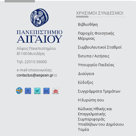
ΧΡΗΣΙΜΟΙ ΣΥΝΔΕΣΜΟΙ
Βιβλιοθήκη
Παροχές Φοιτητικής
Μέριμνας
Συμβουλευτικοί Σταθμοί
Λόφος Πανεπιστημίου
81100 Μυτιλήνη
Έντυπα / Αιτήσεις
Τηλ. 22510 36000
Υπουργείο Παιδείας
e-mail επικοινωνίας:
Διαύγεια
(link sends e-mail)
contactus@aegean.gr
Εύδοξος
Συγγράμματα Τμημάτων
Η Ευρώπη σου
Κώδικας Ηθικής και
Επαγγελματικής
Συμπεριφοράς
Υπαλλήλων του Δημόσιου
Τομέα