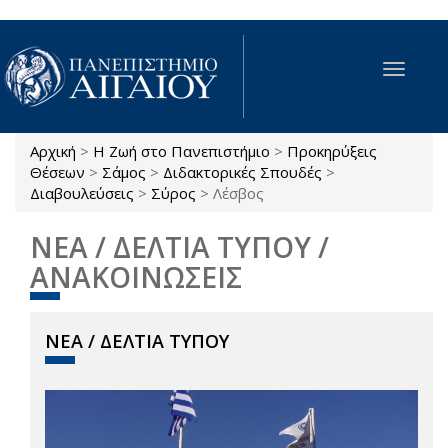
Παράκαμψη προς το κυρίως περιεχόμενο
Toggle
navigat
Αρχική
>
Η Ζωή στο Πανεπιστήμιο
>
Προκηρύξεις
Είστε εδώ
Θέσεων
>
Σάμος
>
Διδακτορικές Σπουδές
>
Διαβουλεύσεις
>
Σύρος
>
Λέσβος
ΝΕΑ / ΔΕΛΤΙΑ ΤΥΠΟΥ /
ΑΝΑΚΟΙΝΩΣΕΙΣ
ΝΕΑ / ΔΕΛΤΙΑ ΤΥΠΟΥ