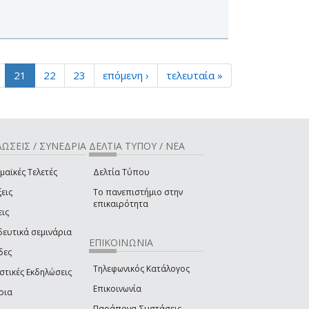
21
22
23
επόμενη ›
τελευταία »
ΩΣΕΙΣ / ΣΥΝΕΔΡΙΑ
ΔΕΛΤΙΑ ΤΥΠΟΥ / ΝΕΑ
μαϊκές Τελετές
Δελτία Τύπου
εις
Το πανεπιστήμιο στην
επικαιρότητα
εις
δευτικά σεμινάρια
ΕΠΙΚΟΙΝΩΝΙΑ
δες
Τηλεφωνικός Κατάλογος
στικές Εκδηλώσεις
Επικοινωνία
ρια
Παράπονα-Συστάσεις