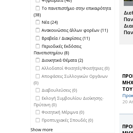
Ψηφίσματα (46)
επιτροπών
Apply Το πανεπιστήμιο στην
Το πανεπιστήμιο στην επικαιρότητα
filter
Διε
επικαιρότητα filter
(38)
Apply Το πανεπιστήμιο στην
Παν
Apply Νέα filter
επικαιρότητα filter
Apply Νέα filter
Νέα (24)
Δια
Apply Ανακοινώσεις άλλων φορέων
Apply
Ανακοινώσεις άλλων φορέων (11)
Παν
filter
Ανακοινώσει
Apply Βραβεία / Διακρίσεις filter
Apply
Βραβεία / Διακρίσεις (11)
άλλων
Βραβεία /
Apply Περιοδικές Εκδόσεις
Περιοδικές Εκδόσεις
φορέων filte
Διακρίσεις
Πανεπιστημίου filter
Πανεπιστημίου (8)
Apply Περιοδικές
filter
Apply Διοικητικά Θέματα filter
Εκδόσεις
Apply Διοικητικά
Διοικητικά Θέματα (2)
Πανεπιστημίου filter
Θέματα filter
undefined
Αλλοδαποί Φοιτητές/Φοιτήτριες (0)
undefined
ΠΡΟ
Αποφάσεις Συλλογικών Οργάνων
ΜΗΧ
(0)
ΤΟΥ
undefined
Διαβουλεύσεις (0)
Προκ
undefined
Εκλογή Συμβουλίου Διοίκησης-
20 Α
Πρύτανη (0)
undefined
Φοιτητική Μέριμνα (0)
undefined
Προπτυχιακές Σπουδές (0)
ΠΡΟ
Show more
ΜΗΧ