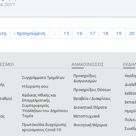
εκ 2017
ώτη
‹ προηγούμενη
…
15
16
17
18
19
20
ΔΕΣΜΟΙ
ΑΝΑΚΟΙΝΩΣΕΙΣ
ΕΚΔΗΛ
Προκηρύξεις
Ακαδη
Συγγράμματα Τμημάτων
Διαγωνισμών
κής
Διαλέξ
Η Ευρώπη σου
Προκηρύξεις Θέσεων
Εκθέσ
Κώδικας Ηθικής και
Σταθμοί
Βραβεία / Διακρίσεις
Επαγγελματικής
Εκπαι
Συμπεριφοράς
Διοικητικά Θέματα
Υπαλλήλων του Δημόσιου
Ημερί
Τομέα
ίας
Μεταπτυχιακά
Πολιτι
Πρωτόκολλα διαχείρισης
Φοιτητική Μέριμνα
Συνέδ
κρούσματος Covid-19