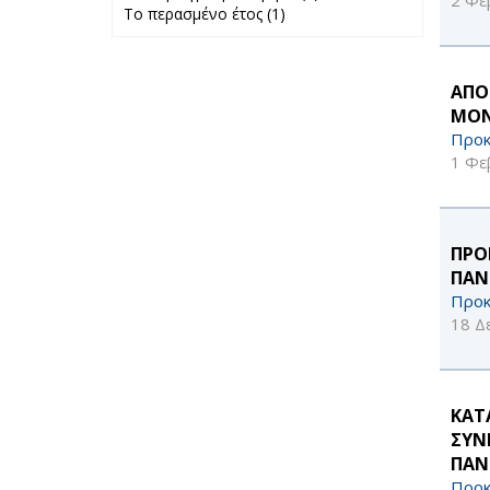
Το περασμένο έτος (1)
Apply Το
προηγούμενο
περασμένο έτος
μήνα filter
filter
ΑΠΟ
ΜΟΝ
Προκ
1 Φε
ΠΡΟ
ΠΑΝ
Προκ
18 Δ
ΚΑΤ
ΣΥΝ
ΠΑΝ
Προκ