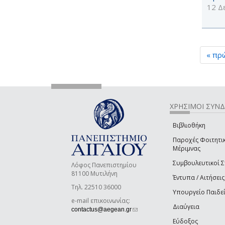
12 Δ
« πρ
ΧΡΗΣΙΜΟΙ ΣΥΝ
Βιβλιοθήκη
Παροχές Φοιτητι
Μέριμνας
Συμβουλευτικοί 
Λόφος Πανεπιστημίου
81100 Μυτιλήνη
Έντυπα / Αιτήσεις
Τηλ. 22510 36000
Υπουργείο Παιδε
e-mail επικοινωνίας:
Διαύγεια
(link sends e-mail)
contactus@aegean.gr
Εύδοξος