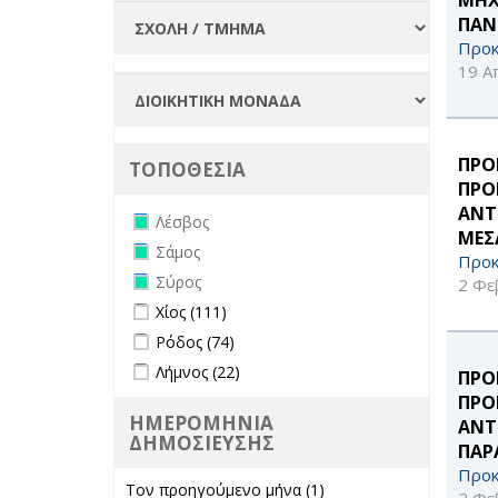
ΠΑΝ
Προκ
19 Α
ΠΡΟ
ΤΟΠΟΘΕΣΙΑ
ΠΡΟ
ΑΝΤ
Remove Λέσβος filter
Λέσβος
ΜΕΣ
Remove Σάμος filter
Σάμος
Προκ
Remove Σύρος filter
Σύρος
2 Φε
Apply Χίος filter
Apply Χίος filter
Χίος (111)
Apply Ρόδος filter
Apply Ρόδος filter
Ρόδος (74)
Apply Λήμνος filter
Apply Λήμνος filter
Λήμνος (22)
ΠΡΟ
ΠΡΟ
ΗΜΕΡΟΜΗΝΙΑ
ΑΝΤ
ΔΗΜΟΣΙΕΥΣΗΣ
ΠΑΡ
Προκ
Τον προηγούμενο μήνα (1)
Apply Τον
2 Φε