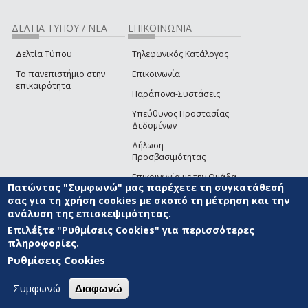
ΔΕΛΤΙΑ ΤΥΠΟΥ / ΝΕΑ
ΕΠΙΚΟΙΝΩΝΙΑ
Δελτία Τύπου
Τηλεφωνικός Κατάλογος
Το πανεπιστήμιο στην
Επικοινωνία
επικαιρότητα
Παράπονα-Συστάσεις
Υπεύθυνος Προστασίας
Δεδομένων
Δήλωση
Προσβασιμότητας
Επικοινωνία με την Ομάδα
Πατώντας "Συμφωνώ" μας παρέχετε τη συγκατάθεσή
Ανάπτυξης του site
(link sends e-mail)
σας για τη χρήση cookies με σκοπό τη μέτρηση και την
ανάλυση της επισκεψιμότητας.
© ΠΑΝΕΠΙΣΤΗΜΙΟ ΑΙΓΑΙΟΥ
ΟΡΟΙ ΧΡΗΣΗΣ
ΠΟΛΙΤΙΚΗ COOKIES
ΟΜΑΔΑ
ΑΝΑΠΤΥΞΗΣ
Επιλέξτε "Ρυθμίσεις Cookies" για περισσότερες
πληροφορίες.
Ρυθμίσεις Cookies
Συμφωνώ
Διαφωνώ