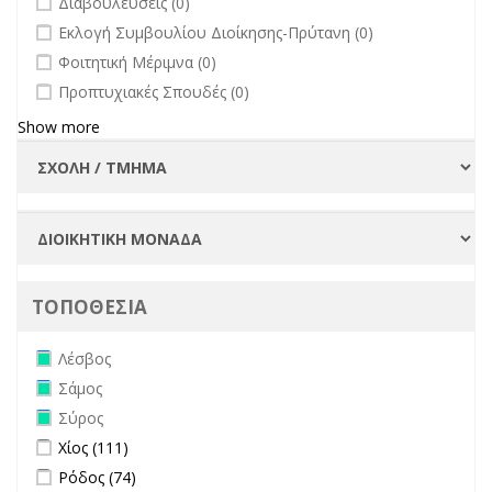
Διαβουλεύσεις (0)
undefined
Εκλογή Συμβουλίου Διοίκησης-Πρύτανη (0)
undefined
Φοιτητική Μέριμνα (0)
undefined
Προπτυχιακές Σπουδές (0)
Show more
ΤΟΠΟΘΕΣΙΑ
Remove Λέσβος filter
Λέσβος
Remove Σάμος filter
Σάμος
Remove Σύρος filter
Σύρος
Apply Χίος filter
Apply Χίος filter
Χίος (111)
Apply Ρόδος filter
Apply Ρόδος filter
Ρόδος (74)