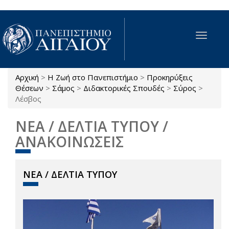
Παράκαμψη προς το κυρίως περιεχόμενο
Toggle
navigat
Αρχική
>
Η Ζωή στο Πανεπιστήμιο
>
Προκηρύξεις
Είστε εδώ
Θέσεων
>
Σάμος
>
Διδακτορικές Σπουδές
>
Σύρος
>
Λέσβος
ΝΕΑ / ΔΕΛΤΙΑ ΤΥΠΟΥ /
ΑΝΑΚΟΙΝΩΣΕΙΣ
ΝΕΑ / ΔΕΛΤΙΑ ΤΥΠΟΥ