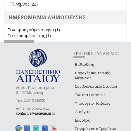
Apply Λήμνος filter
Apply Λήμνος filter
Λήμνος (22)
ΗΜΕΡΟΜΗΝΙΑ ΔΗΜΟΣΙΕΥΣΗΣ
Τον προηγούμενο μήνα (1)
Apply Τον προηγούμενο μήνα
Το περασμένο έτος (1)
Apply Το περασμένο έτος filter
filter
ΧΡΗΣΙΜΟΙ ΣΥΝΔΕΣΜΟΙ
Βιβλιοθήκη
Παροχές Φοιτητικής
Μέριμνας
Συμβουλευτικοί Σταθμοί
Λόφος Πανεπιστημίου
81100 Μυτιλήνη
Έντυπα / Αιτήσεις
Τηλ. 22510 36000
Υπουργείο Παιδείας
e-mail επικοινωνίας:
Διαύγεια
(link sends e-mail)
contactus@aegean.gr
Εύδοξος
Συγγράμματα Τμημάτων