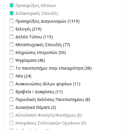
Remove Προκηρύξεις Θέσεων filter
Προκηρύξεις Θέσεων
Remove Διδακτορικές Σπουδές filter
Διδακτορικές Σπουδές
Apply Προκηρύξεις Διαγωνισμών filter
Apply Προκηρύξεις
Προκηρύξεις Διαγωνισμών (1319)
Διαγωνισμών filter
Apply Εκλογές filter
Apply Εκλογές filter
Εκλογές (219)
Apply Δελτία Τύπου filter
Apply Δελτία Τύπου filter
Δελτία Τύπου (115)
Apply Μεταπτυχιακές Σπουδές filter
Apply Μεταπτυχιακές
Μεταπτυχιακές Σπουδές (77)
Σπουδές filter
Apply Κληρώσεις επιτροπών filter
Apply Κληρώσεις επιτροπών
Κληρώσεις επιτροπών (50)
filter
Apply Ψηφίσματα filter
Apply Ψηφίσματα filter
Ψηφίσματα (46)
Apply Το πανεπιστήμιο στην επικαιρότητα filter
Apply Το
Το πανεπιστήμιο στην επικαιρότητα (38)
πανεπιστήμιο
Apply Νέα filter
Apply Νέα filter
Νέα (24)
στην
Apply Ανακοινώσεις άλλων φορέων filter
Apply Ανακοινώσεις
Ανακοινώσεις άλλων φορέων (11)
επικαιρότητα filter
άλλων φορέων filter
Apply Βραβεία / Διακρίσεις filter
Apply Βραβεία / Διακρίσεις filter
Βραβεία / Διακρίσεις (11)
Apply Περιοδικές Εκδόσεις Πανεπιστημίου filter
Apply Περιοδικές
Περιοδικές Εκδόσεις Πανεπιστημίου (8)
Εκδόσεις
Apply Διοικητικά Θέματα filter
Apply Διοικητικά Θέματα filter
Διοικητικά Θέματα (2)
Πανεπιστημίου
undefined
Αλλοδαποί Φοιτητές/Φοιτήτριες (0)
filter
undefined
Αποφάσεις Συλλογικών Οργάνων (0)
undefined