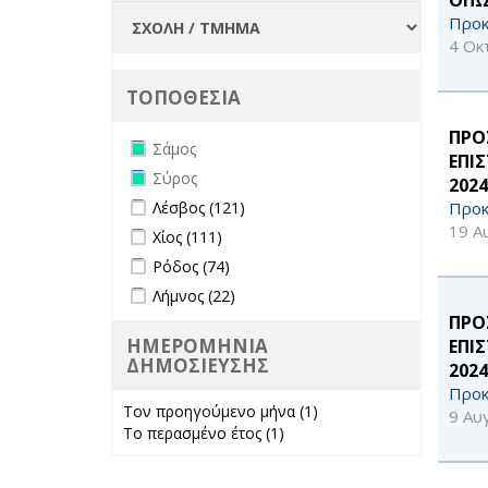
Προκ
4 Οκ
ΤΟΠΟΘΕΣΙΑ
ΠΡΟ
Remove Σάμος filter
Σάμος
ΕΠΙ
Remove Σύρος filter
Σύρος
202
Apply Λέσβος filter
Apply Λέσβος filter
Προκ
Λέσβος (121)
19 Α
Apply Χίος filter
Apply Χίος filter
Χίος (111)
Apply Ρόδος filter
Apply Ρόδος filter
Ρόδος (74)
Apply Λήμνος filter
Apply Λήμνος filter
Λήμνος (22)
ΠΡΟ
ΗΜΕΡΟΜΗΝΙΑ
ΕΠΙ
ΔΗΜΟΣΙΕΥΣΗΣ
202
Προκ
Τον προηγούμενο μήνα (1)
Apply Τον
9 Αυ
Το περασμένο έτος (1)
Apply Το
προηγούμενο
περασμένο έτος
μήνα filter
filter