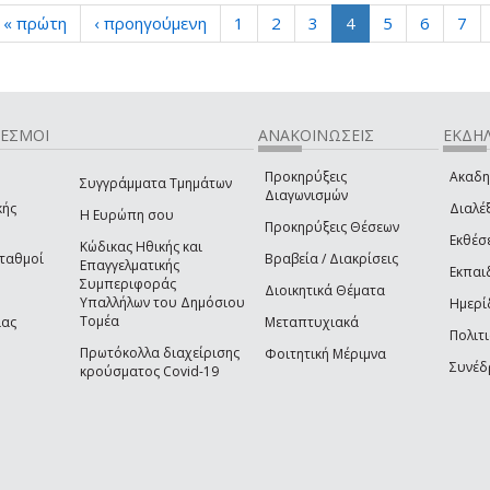
« πρώτη
‹ προηγούμενη
1
2
3
4
5
6
7
ΔΕΣΜΟΙ
ΑΝΑΚΟΙΝΩΣΕΙΣ
ΕΚΔΗΛ
Προκηρύξεις
Ακαδη
Συγγράμματα Τμημάτων
Διαγωνισμών
κής
Διαλέξ
Η Ευρώπη σου
Προκηρύξεις Θέσεων
Εκθέσ
Κώδικας Ηθικής και
Σταθμοί
Βραβεία / Διακρίσεις
Επαγγελματικής
Εκπαι
Συμπεριφοράς
Διοικητικά Θέματα
Υπαλλήλων του Δημόσιου
Ημερί
Τομέα
ίας
Μεταπτυχιακά
Πολιτι
Πρωτόκολλα διαχείρισης
Φοιτητική Μέριμνα
Συνέδ
κρούσματος Covid-19