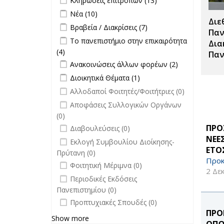
Κληρώσεις επιτροπών (13)
Σπουδές filter
Κληρώσεις
Apply Νέα filter
Apply Νέα filter
Νέα (10)
επιτροπών
Διε
Apply Βραβεία / Διακρίσεις filter
Apply
Βραβεία / Διακρίσεις (7)
filter
Παν
Βραβεία /
Apply Το πανεπιστήμιο στην
Το πανεπιστήμιο στην επικαιρότητα
Δια
Διακρίσεις
επικαιρότητα filter
(4)
Apply Το πανεπιστήμιο στην
Παν
filter
Apply Ανακοινώσεις άλλων φορέων
επικαιρότητα filter
Apply
Ανακοινώσεις άλλων φορέων (2)
filter
Ανακοινώσεις
Apply Διοικητικά Θέματα filter
Apply Διοικητικά
Διοικητικά Θέματα (1)
άλλων
Θέματα filter
undefined
Αλλοδαποί Φοιτητές/Φοιτήτριες (0)
φορέων filter
undefined
Αποφάσεις Συλλογικών Οργάνων
(0)
undefined
ΠΡΟ
Διαβουλεύσεις (0)
ΝΕΕ
undefined
Εκλογή Συμβουλίου Διοίκησης-
ΕΤΟΣ
Πρύτανη (0)
Προκ
undefined
Φοιτητική Μέριμνα (0)
2 Δε
undefined
Περιοδικές Εκδόσεις
Πανεπιστημίου (0)
undefined
Προπτυχιακές Σπουδές (0)
ΠΡΟ
Show more
ΟΠΩ