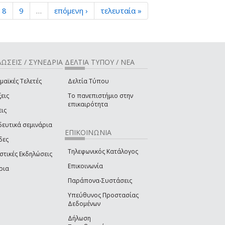
8
9
…
επόμενη ›
τελευταία »
ΩΣΕΙΣ / ΣΥΝΕΔΡΙΑ
ΔΕΛΤΙΑ ΤΥΠΟΥ / ΝΕΑ
μαϊκές Τελετές
Δελτία Τύπου
εις
Το πανεπιστήμιο στην
επικαιρότητα
εις
δευτικά σεμινάρια
ΕΠΙΚΟΙΝΩΝΙΑ
δες
Τηλεφωνικός Κατάλογος
στικές Εκδηλώσεις
Επικοινωνία
ρια
Παράπονα-Συστάσεις
Υπεύθυνος Προστασίας
Δεδομένων
Δήλωση