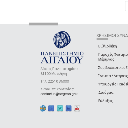
ΧΡΗΣΙΜΟΙ ΣΥΝ
Βιβλιοθήκη
Παροχές Φοιτητι
Μέριμνας
Συμβουλευτικοί 
Λόφος Πανεπιστημίου
81100 Μυτιλήνη
Έντυπα / Αιτήσεις
Τηλ. 22510 36000
Υπουργείο Παιδε
e-mail επικοινωνίας:
Διαύγεια
(link sends e-mail)
contactus@aegean.gr
Εύδοξος