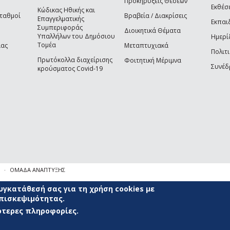
Προκηρύξεις Θέσεων
Εκθέσ
Κώδικας Ηθικής και
Σταθμοί
Βραβεία / Διακρίσεις
Επαγγελματικής
Εκπαι
Συμπεριφοράς
Διοικητικά Θέματα
Υπαλλήλων του Δημόσιου
Ημερί
Τομέα
ίας
Μεταπτυχιακά
Πολιτι
Πρωτόκολλα διαχείρισης
Φοιτητική Μέριμνα
Συνέδ
κρούσματος Covid-19
ΟΜΑΔΑ ΑΝΑΠΤΥΞΗΣ
γκατάθεσή σας για τη χρήση cookies με
επισκεψιμότητας.
σότερες πληροφορίες.