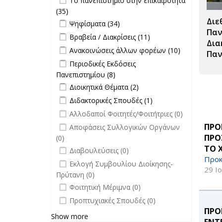
Το πανεπιστήμιο στην επικαιρότητα
επιτροπών
επικαιρότητα filter
(35)
Apply Το πανεπιστήμιο στην
filter
Διε
Apply Ψηφίσματα filter
επικαιρότητα filter
Apply Ψηφίσματα filter
Ψηφίσματα (34)
Παν
Apply Βραβεία / Διακρίσεις filter
Apply
Βραβεία / Διακρίσεις (11)
Δια
Βραβεία /
Apply Ανακοινώσεις άλλων φορέων
Apply
Ανακοινώσεις άλλων φορέων (10)
Παν
Διακρίσεις
filter
Ανακοινώσει
Apply Περιοδικές Εκδόσεις
Περιοδικές Εκδόσεις
filter
άλλων
Πανεπιστημίου filter
Πανεπιστημίου (8)
Apply Περιοδικές
φορέων filte
Apply Διοικητικά Θέματα filter
Εκδόσεις
Apply Διοικητικά
Διοικητικά Θέματα (2)
Πανεπιστημίου filter
Θέματα filter
Apply Διδακτορικές Σπουδές filter
Apply
Διδακτορικές Σπουδές (1)
Διδακτορικές
undefined
Αλλοδαποί Φοιτητές/Φοιτήτριες (0)
Σπουδές
undefined
ΠΡΟ
Αποφάσεις Συλλογικών Οργάνων
filter
ΠΡΟ
(0)
ΤΟ 
undefined
Διαβουλεύσεις (0)
Προκ
undefined
Εκλογή Συμβουλίου Διοίκησης-
29 Ι
Πρύτανη (0)
undefined
Φοιτητική Μέριμνα (0)
undefined
Προπτυχιακές Σπουδές (0)
ΠΡΟ
Show more
ΕΝΤ