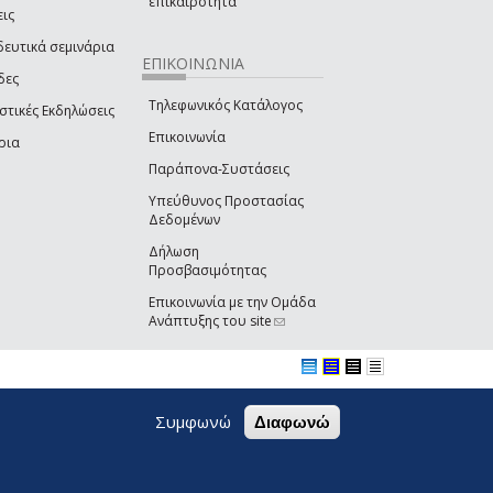
επικαιρότητα
εις
δευτικά σεμινάρια
ΕΠΙΚΟΙΝΩΝΙΑ
δες
Τηλεφωνικός Κατάλογος
στικές Εκδηλώσεις
Επικοινωνία
ρια
Παράπονα-Συστάσεις
Υπεύθυνος Προστασίας
Δεδομένων
Δήλωση
Προσβασιμότητας
Επικοινωνία με την Ομάδα
Ανάπτυξης του site
(link sends e-mail)
Συμφωνώ
Διαφωνώ