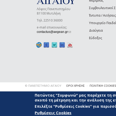
Μέριμνας
Συμβουλευτικοί 
Λόφος Πανεπιστημίου
81100 Μυτιλήνη
Έντυπα / Αιτήσεις
Τηλ. 22510 36000
Υπουργείο Παιδε
e-mail επικοινωνίας:
Διαύγεια
(link sends e-mail)
contactus@aegean.gr
Εύδοξος
© ΠΑΝΕΠΙΣΤΗΜΙΟ ΑΙΓΑΙΟΥ
ΟΡΟΙ ΧΡΗΣΗΣ
ΠΟΛΙΤΙΚΗ COOKIES
Πατώντας "Συμφωνώ" μας παρέχετε τη συ
σκοπό τη μέτρηση και την ανάλυση της 
Επιλέξτε "Ρυθμίσεις Cookies" για περισ
Ρυθμίσεις Cookies