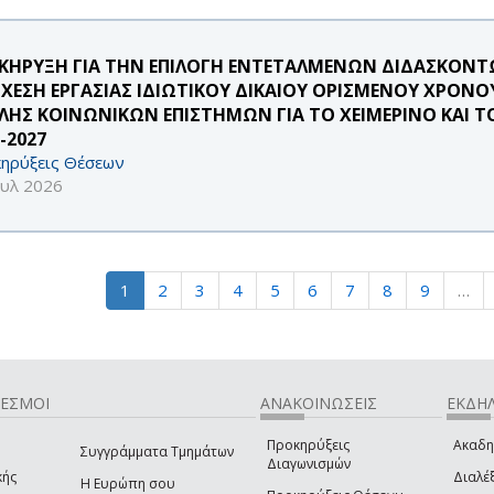
ΚΗΡΥΞΗ ΓΙΑ ΤΗΝ ΕΠΙΛΟΓΗ ΕΝΤΕΤΑΛΜΕΝΩΝ ΔΙΔΑΣΚΟΝΤΩ
ΣΧΕΣΗ ΕΡΓΑΣΙΑΣ ΙΔΙΩΤΙΚΟΥ ΔΙΚΑΙΟΥ ΟΡΙΣΜΕΝΟΥ ΧΡΟΝΟ
ΛΗΣ ΚΟΙΝΩΝΙΚΩΝ ΕΠΙΣΤΗΜΩΝ ΓΙΑ ΤΟ ΧΕΙΜΕΡΙΝΟ ΚΑΙ Τ
-2027
ηρύξεις Θέσεων
ουλ 2026
1
2
3
4
5
6
7
8
9
…
ΔΕΣΜΟΙ
ΑΝΑΚΟΙΝΩΣΕΙΣ
ΕΚΔΗΛ
Προκηρύξεις
Ακαδη
Συγγράμματα Τμημάτων
Διαγωνισμών
κής
Διαλέξ
Η Ευρώπη σου