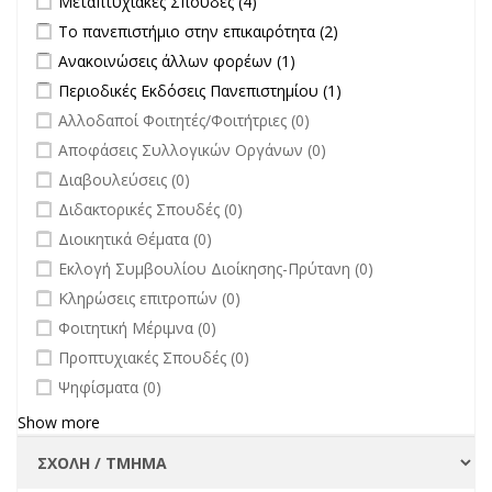
Μεταπτυχιακές Σπουδές (4)
filter
Apply Το πανεπιστήμιο στην επικαιρότητα filter
Apply Το
Το πανεπιστήμιο στην επικαιρότητα (2)
πανεπιστήμιο στην
Apply Ανακοινώσεις άλλων φορέων filter
Apply Ανακοινώσεις
Ανακοινώσεις άλλων φορέων (1)
επικαιρότητα filter
άλλων φορέων filter
Apply Περιοδικές Εκδόσεις Πανεπιστημίου filter
Apply Περιοδικές
Περιοδικές Εκδόσεις Πανεπιστημίου (1)
Εκδόσεις
undefined
Αλλοδαποί Φοιτητές/Φοιτήτριες (0)
Πανεπιστημίου
undefined
Αποφάσεις Συλλογικών Οργάνων (0)
filter
undefined
Διαβουλεύσεις (0)
undefined
Διδακτορικές Σπουδές (0)
undefined
Διοικητικά Θέματα (0)
undefined
Εκλογή Συμβουλίου Διοίκησης-Πρύτανη (0)
undefined
Κληρώσεις επιτροπών (0)
undefined
Φοιτητική Μέριμνα (0)
undefined
Προπτυχιακές Σπουδές (0)
undefined
Ψηφίσματα (0)
Show more