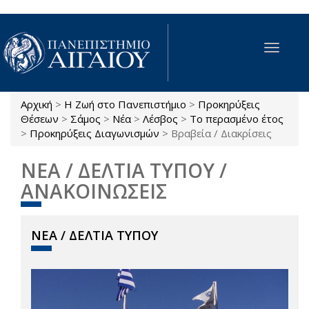
Παράκαμψη προς το κυρίως περιεχόμενο
Toggle
navigat
Αρχική
>
Η Ζωή στο Πανεπιστήμιο
>
Προκηρύξεις
Είστε εδώ
Θέσεων
>
Σάμος
>
Νέα
>
Λέσβος
>
Το περασμένο έτος
>
Προκηρύξεις Διαγωνισμών
>
Βραβεία / Διακρίσεις
ΝΕΑ / ΔΕΛΤΙΑ ΤΥΠΟΥ /
ΑΝΑΚΟΙΝΩΣΕΙΣ
ΝΕΑ / ΔΕΛΤΙΑ ΤΥΠΟΥ