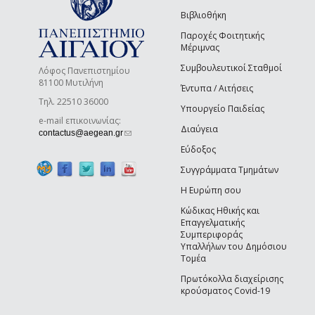
Βιβλιοθήκη
Παροχές Φοιτητικής
Μέριμνας
Συμβουλευτικοί Σταθμοί
Λόφος Πανεπιστημίου
81100 Μυτιλήνη
Έντυπα / Αιτήσεις
Τηλ. 22510 36000
Υπουργείο Παιδείας
e-mail επικοινωνίας:
Διαύγεια
(link sends e-mail)
contactus@aegean.gr
Εύδοξος
Συγγράμματα Τμημάτων
Η Ευρώπη σου
Κώδικας Ηθικής και
Επαγγελματικής
Συμπεριφοράς
Υπαλλήλων του Δημόσιου
Τομέα
Πρωτόκολλα διαχείρισης
κρούσματος Covid-19