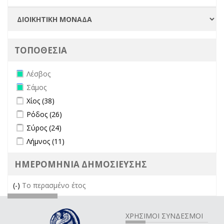
ΤΟΠΟΘΕΣΙΑ
Remove Λέσβος filter
Λέσβος
Remove Σάμος filter
Σάμος
Apply Χίος filter
Apply Χίος filter
Χίος (38)
Apply Ρόδος filter
Apply Ρόδος filter
Ρόδος (26)
Apply Σύρος filter
Apply Σύρος filter
Σύρος (24)
Apply Λήμνος filter
Apply Λήμνος filter
Λήμνος (11)
ΗΜΕΡΟΜΗΝΙΑ ΔΗΜΟΣΙΕΥΣΗΣ
(-)
Remove Το περασμένο έτος filter
Το περασμένο έτος
ΧΡΗΣΙΜΟΙ ΣΥΝΔΕΣΜΟΙ