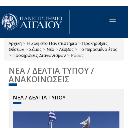
Παράκαμψη προς το κυρίως περιεχόμενο
Toggle
navigat
Αρχική
>
Η Ζωή στο Πανεπιστήμιο
>
Προκηρύξεις
Είστε εδώ
Θέσεων
>
Σάμος
>
Νέα
>
Λέσβος
>
Το περασμένο έτος
>
Προκηρύξεις Διαγωνισμών
>
Ρόδος
ΝΕΑ / ΔΕΛΤΙΑ ΤΥΠΟΥ /
ΑΝΑΚΟΙΝΩΣΕΙΣ
ΝΕΑ / ΔΕΛΤΙΑ ΤΥΠΟΥ