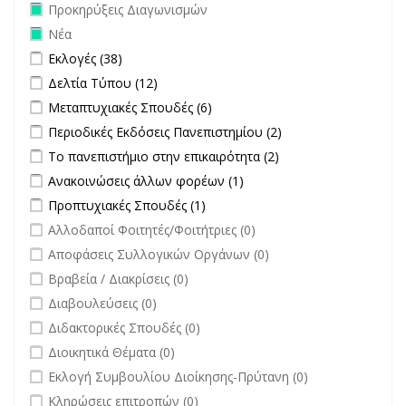
Remove Προκηρύξεις Διαγωνισμών filter
Προκηρύξεις Διαγωνισμών
Remove Νέα filter
Νέα
Apply Εκλογές filter
Apply Εκλογές filter
Εκλογές (38)
Apply Δελτία Τύπου filter
Apply Δελτία Τύπου filter
Δελτία Τύπου (12)
Apply Μεταπτυχιακές Σπουδές filter
Apply Μεταπτυχιακές Σπουδές
Μεταπτυχιακές Σπουδές (6)
filter
Apply Περιοδικές Εκδόσεις Πανεπιστημίου filter
Apply Περιοδικές
Περιοδικές Εκδόσεις Πανεπιστημίου (2)
Εκδόσεις
Apply Το πανεπιστήμιο στην επικαιρότητα filter
Apply Το
Το πανεπιστήμιο στην επικαιρότητα (2)
Πανεπιστημίου
πανεπιστήμιο στην
Apply Ανακοινώσεις άλλων φορέων filter
Apply Ανακοινώσεις
Ανακοινώσεις άλλων φορέων (1)
filter
επικαιρότητα filter
άλλων φορέων filter
Apply Προπτυχιακές Σπουδές filter
Apply Προπτυχιακές Σπουδές
Προπτυχιακές Σπουδές (1)
filter
undefined
Αλλοδαποί Φοιτητές/Φοιτήτριες (0)
undefined
Αποφάσεις Συλλογικών Οργάνων (0)
undefined
Βραβεία / Διακρίσεις (0)
undefined
Διαβουλεύσεις (0)
undefined
Διδακτορικές Σπουδές (0)
undefined
Διοικητικά Θέματα (0)
undefined
Εκλογή Συμβουλίου Διοίκησης-Πρύτανη (0)
undefined
Κληρώσεις επιτροπών (0)