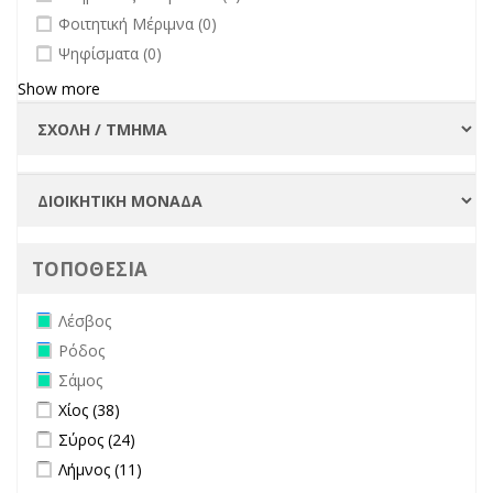
undefined
Φοιτητική Μέριμνα (0)
undefined
Ψηφίσματα (0)
Show more
ΤΟΠΟΘΕΣΙΑ
Remove Λέσβος filter
Λέσβος
Remove Ρόδος filter
Ρόδος
Remove Σάμος filter
Σάμος
Apply Χίος filter
Apply Χίος filter
Χίος (38)
Apply Σύρος filter
Apply Σύρος filter
Σύρος (24)
Apply Λήμνος filter
Apply Λήμνος filter
Λήμνος (11)