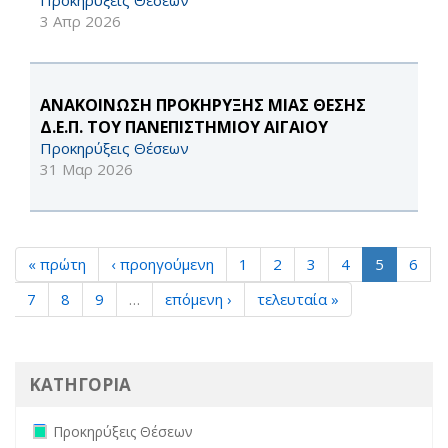
Προκηρύξεις Θέσεων
3 Απρ 2026
ΑΝΑΚΟΙΝΩΣΗ ΠΡΟΚΗΡΥΞΗΣ ΜΙΑΣ ΘΕΣΗΣ
Δ.Ε.Π. ΤΟΥ ΠΑΝΕΠΙΣΤΗΜΙΟΥ ΑΙΓΑΙΟΥ
Προκηρύξεις Θέσεων
31 Μαρ 2026
« πρώτη
‹ προηγούμενη
1
2
3
4
5
6
7
8
9
…
επόμενη ›
τελευταία »
ΚΑΤΗΓΟΡΙΑ
Remove Προκηρύξεις Θέσεων filter
Προκηρύξεις Θέσεων