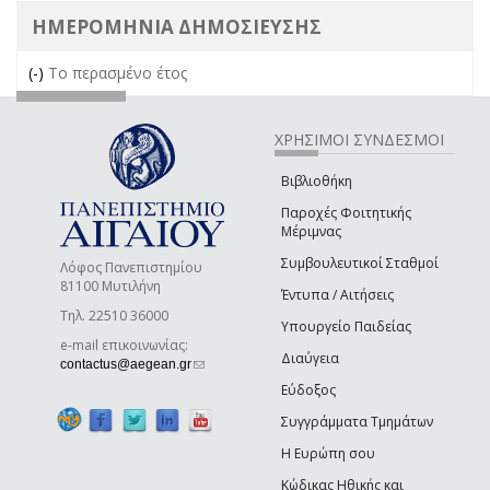
ΗΜΕΡΟΜΗΝΙΑ ΔΗΜΟΣΙΕΥΣΗΣ
(-)
Remove Το περασμένο έτος filter
Το περασμένο έτος
ΧΡΗΣΙΜΟΙ ΣΥΝΔΕΣΜΟΙ
Βιβλιοθήκη
Παροχές Φοιτητικής
Μέριμνας
Συμβουλευτικοί Σταθμοί
Λόφος Πανεπιστημίου
81100 Μυτιλήνη
Έντυπα / Αιτήσεις
Τηλ. 22510 36000
Υπουργείο Παιδείας
e-mail επικοινωνίας:
Διαύγεια
(link sends e-mail)
contactus@aegean.gr
Εύδοξος
Συγγράμματα Τμημάτων
Η Ευρώπη σου
Κώδικας Ηθικής και