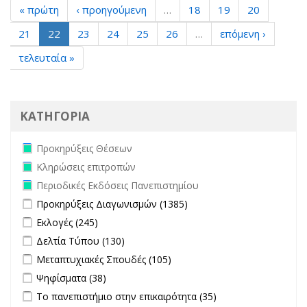
« πρώτη
‹ προηγούμενη
…
18
19
20
21
22
23
24
25
26
…
επόμενη ›
τελευταία »
ΚΑΤΗΓΟΡΙΑ
Remove Προκηρύξεις Θέσεων filter
Προκηρύξεις Θέσεων
Remove Κληρώσεις επιτροπών filter
Κληρώσεις επιτροπών
Remove Περιοδικές Εκδόσεις Πανεπιστημίου filter
Περιοδικές Εκδόσεις Πανεπιστημίου
Apply Προκηρύξεις Διαγωνισμών filter
Apply Προκηρύξεις
Προκηρύξεις Διαγωνισμών (1385)
Διαγωνισμών filter
Apply Εκλογές filter
Apply Εκλογές filter
Εκλογές (245)
Apply Δελτία Τύπου filter
Apply Δελτία Τύπου filter
Δελτία Τύπου (130)
Apply Μεταπτυχιακές Σπουδές filter
Apply Μεταπτυχιακές
Μεταπτυχιακές Σπουδές (105)
Σπουδές filter
Apply Ψηφίσματα filter
Apply Ψηφίσματα filter
Ψηφίσματα (38)
Apply Το πανεπιστήμιο στην επικαιρότητα filter
Apply Το
Το πανεπιστήμιο στην επικαιρότητα (35)
πανεπιστήμιο