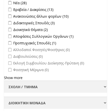
Apply Νέα filter
Apply Νέα filter
Νέα (28)
στην
Apply Βραβεία / Διακρίσεις filter
Apply Βραβεία / Διακρίσεις filter
Βραβεία / Διακρίσεις (13)
επικαιρότητα filter
Apply Ανακοινώσεις άλλων φορέων filter
Apply Ανακοινώσεις
Ανακοινώσεις άλλων φορέων (10)
άλλων φορέων filter
Apply Διδακτορικές Σπουδές filter
Apply Διδακτορικές Σπουδές
Διδακτορικές Σπουδές (3)
filter
Apply Διοικητικά Θέματα filter
Apply Διοικητικά Θέματα filter
Διοικητικά Θέματα (2)
Apply Αποφάσεις Συλλογικών Οργάνων filter
Apply Αποφάσεις
Αποφάσεις Συλλογικών Οργάνων (1)
Συλλογικών
Apply Προπτυχιακές Σπουδές filter
Apply Προπτυχιακές Σπουδές
Προπτυχιακές Σπουδές (1)
Οργάνων filter
filter
undefined
Αλλοδαποί Φοιτητές/Φοιτήτριες (0)
undefined
Διαβουλεύσεις (0)
undefined
Εκλογή Συμβουλίου Διοίκησης-Πρύτανη (0)
undefined
Φοιτητική Μέριμνα (0)
Show more