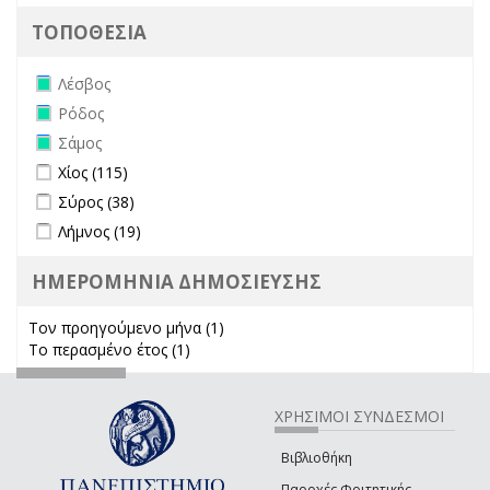
ΤΟΠΟΘΕΣΙΑ
Remove Λέσβος filter
Λέσβος
Remove Ρόδος filter
Ρόδος
Remove Σάμος filter
Σάμος
Apply Χίος filter
Apply Χίος filter
Χίος (115)
Apply Σύρος filter
Apply Σύρος filter
Σύρος (38)
Apply Λήμνος filter
Apply Λήμνος filter
Λήμνος (19)
ΗΜΕΡΟΜΗΝΙΑ ΔΗΜΟΣΙΕΥΣΗΣ
Τον προηγούμενο μήνα (1)
Apply Τον προηγούμενο μήνα
Το περασμένο έτος (1)
Apply Το περασμένο έτος filter
filter
ΧΡΗΣΙΜΟΙ ΣΥΝΔΕΣΜΟΙ
Βιβλιοθήκη
Παροχές Φοιτητικής