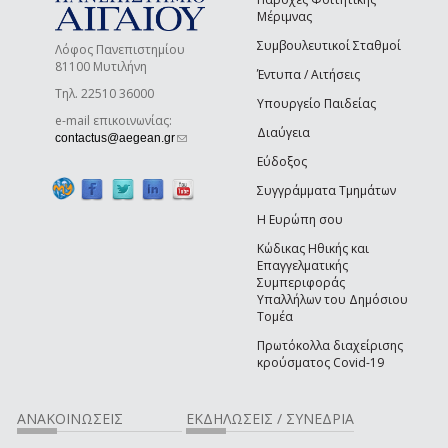
Μέριμνας
Συμβουλευτικοί Σταθμοί
Λόφος Πανεπιστημίου
81100 Μυτιλήνη
Έντυπα / Αιτήσεις
Τηλ. 22510 36000
Υπουργείο Παιδείας
e-mail επικοινωνίας:
Διαύγεια
(link sends e-mail)
contactus@aegean.gr
Εύδοξος
Συγγράμματα Τμημάτων
Η Ευρώπη σου
Κώδικας Ηθικής και
Επαγγελματικής
Συμπεριφοράς
Υπαλλήλων του Δημόσιου
Τομέα
Πρωτόκολλα διαχείρισης
κρούσματος Covid-19
ΑΝΑΚΟΙΝΩΣΕΙΣ
ΕΚΔΗΛΩΣΕΙΣ / ΣΥΝΕΔΡΙΑ