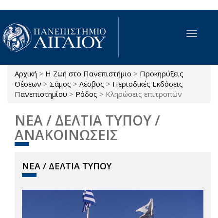
Παράκαμψη προς το κυρίως περιεχόμενο
Toggle
navigat
Αρχική
>
Η Ζωή στο Πανεπιστήμιο
>
Προκηρύξεις
Είστε εδώ
Θέσεων
>
Σάμος
>
Λέσβος
>
Περιοδικές Εκδόσεις
Πανεπιστημίου
>
Ρόδος
>
Κληρώσεις επιτροπών
ΝΕΑ / ΔΕΛΤΙΑ ΤΥΠΟΥ /
ΑΝΑΚΟΙΝΩΣΕΙΣ
ΝΕΑ / ΔΕΛΤΙΑ ΤΥΠΟΥ