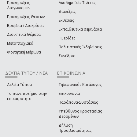
Προκηρύξεις
Ακαδημαϊκές Τελετές
Διαγωνισμών
Διαλέξεις
Προκηρύξεις Θέσεων
Εκθέσεις
Βραβεία / Διακρίσεις
Εκπαιδευτικά σεμινάρια
Διοικητικά Θέματα
Ημερίδες
Μεταπτυχιακά
Πολιτιστικές Εκδηλώσεις
Φοιτητική Μέριμνα
Συνέδρια
ΔΕΛΤΙΑ ΤΥΠΟΥ / ΝΕΑ
ΕΠΙΚΟΙΝΩΝΙΑ
Δελτία Τύπου
Τηλεφωνικός Κατάλογος
Το πανεπιστήμιο στην
Επικοινωνία
επικαιρότητα
Παράπονα-Συστάσεις
Υπεύθυνος Προστασίας
Δεδομένων
Δήλωση
Προσβασιμότητας