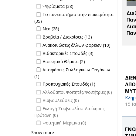
Μεταπτυχιακές
Apply Ψηφίσματα filter
Apply Ψηφίσματα filter
Ψηφίσματα (38)
Σπουδές filter
Διε
Apply Το πανεπιστήμιο στην
Το πανεπιστήμιο στην επικαιρότητα
επικαιρότητα filter
Παν
(35)
Apply Το πανεπιστήμιο στην
Δια
Apply Νέα filter
επικαιρότητα filter
Apply Νέα filter
Νέα (28)
Παν
Apply Βραβεία / Διακρίσεις filter
Apply
Βραβεία / Διακρίσεις (13)
Βραβεία /
Apply Ανακοινώσεις άλλων φορέων
Apply
Ανακοινώσεις άλλων φορέων (10)
Διακρίσεις
filter
Ανακοινώσει
Apply Διδακτορικές Σπουδές filter
Apply
Διδακτορικές Σπουδές (3)
filter
άλλων
Διδακτορικές
Apply Διοικητικά Θέματα filter
Apply Διοικητικά
Διοικητικά Θέματα (2)
φορέων filte
Σπουδές
Θέματα filter
Apply Αποφάσεις Συλλογικών
Αποφάσεις Συλλογικών Οργάνων
filter
Οργάνων filter
(1)
Apply Αποφάσεις Συλλογικών
ΔΙΕ
Apply Προπτυχιακές Σπουδές filter
Οργάνων filter
Apply
ΑΠΟ
Προπτυχιακές Σπουδές (1)
Προπτυχιακές
ΜΥΤ
undefined
Αλλοδαποί Φοιτητές/Φοιτήτριες (0)
Σπουδές filter
Κληρ
undefined
Διαβουλεύσεις (0)
15 Ι
undefined
Εκλογή Συμβουλίου Διοίκησης-
Πρύτανη (0)
undefined
Φοιτητική Μέριμνα (0)
ΓΝΩ
Show more
ΤΜΗ