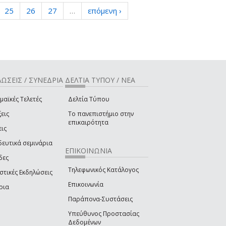
25
26
27
…
επόμενη ›
ΩΣΕΙΣ / ΣΥΝΕΔΡΙΑ
ΔΕΛΤΙΑ ΤΥΠΟΥ / ΝΕΑ
μαϊκές Τελετές
Δελτία Τύπου
εις
Το πανεπιστήμιο στην
επικαιρότητα
εις
δευτικά σεμινάρια
ΕΠΙΚΟΙΝΩΝΙΑ
δες
Τηλεφωνικός Κατάλογος
στικές Εκδηλώσεις
Επικοινωνία
ρια
Παράπονα-Συστάσεις
Υπεύθυνος Προστασίας
Δεδομένων