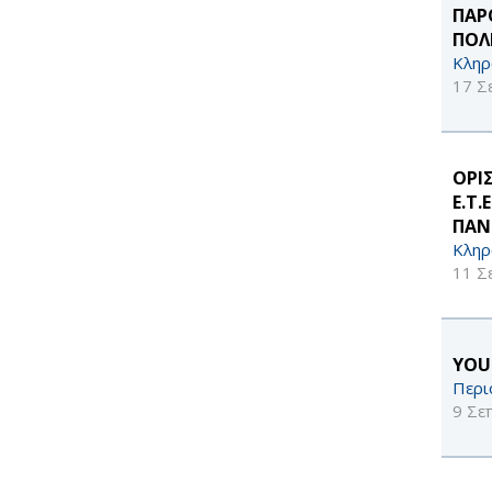
ΠΑΡ
ΠΟΛ
Κληρ
17 Σ
ΟΡΙ
Ε.Τ
ΠΑΝ
Κληρ
11 Σ
YOU
Περι
9 Σε