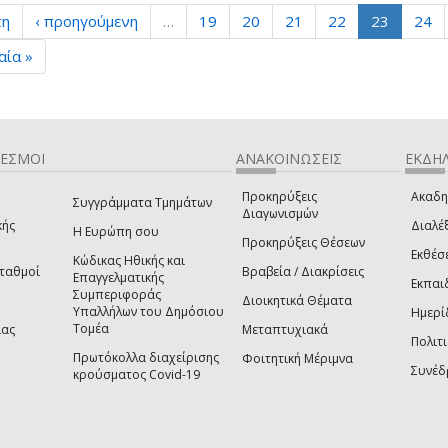
τη
‹ προηγούμενη
…
19
20
21
22
23
24
αία »
ΔΕΣΜΟΙ
ΑΝΑΚΟΙΝΩΣΕΙΣ
ΕΚΔΗΛ
Προκηρύξεις
Ακαδη
Συγγράμματα Τμημάτων
Διαγωνισμών
κής
Διαλέξ
Η Ευρώπη σου
Προκηρύξεις Θέσεων
Εκθέσ
Κώδικας Ηθικής και
Σταθμοί
Βραβεία / Διακρίσεις
Επαγγελματικής
Εκπαι
Συμπεριφοράς
Διοικητικά Θέματα
Υπαλλήλων του Δημόσιου
Ημερί
Τομέα
ίας
Μεταπτυχιακά
Πολιτι
Πρωτόκολλα διαχείρισης
Φοιτητική Μέριμνα
Συνέδ
κρούσματος Covid-19