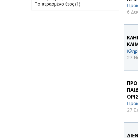
Το περασμένο έτος (1)
Apply Το
προηγούμενο
Προκ
περασμένο έτος
μήνα filter
6 Δε
filter
ΚΛΗ
ΚΛΙ
Κληρ
27 Ν
ΠΡΟ
ΠΑΙ
ΟΡΙ
Προκ
27 Σ
ΔΙΕ