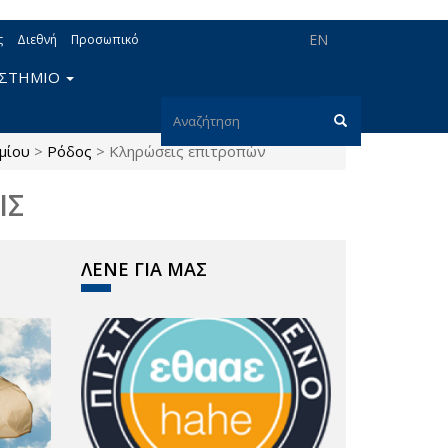
EN
ς
Διεθνή
Προσωπικό
ΙΣΤΗΜΙΟ
Φόρμα
μίου
>
Ρόδος
>
Κληρώσεις επιτροπών
αναζήτησης
Αναζήτηση
ΙΣ
ΛΕΝΕ ΓΙΑ ΜΑΣ