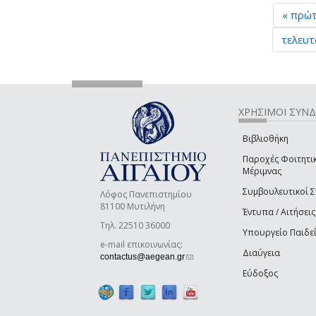
« πρώ
τελευτ
ΧΡΗΣΙΜΟΙ ΣΥΝ
Βιβλιοθήκη
Παροχές Φοιτητι
Μέριμνας
Συμβουλευτικοί 
Λόφος Πανεπιστημίου
81100 Μυτιλήνη
Έντυπα / Αιτήσεις
Τηλ. 22510 36000
Υπουργείο Παιδε
e-mail επικοινωνίας:
Διαύγεια
(link sends e-mail)
contactus@aegean.gr
Εύδοξος