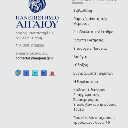
Βιβλιοθήκη
Παροχές Φοιτητικής
Μέριμνας
Συμβουλευτικοί Σταθμοί
Λόφος Πανεπιστημίου
81100 Μυτιλήνη
Έντυπα / Αιτήσεις
Τηλ. 22510 36000
Υπουργείο Παιδείας
e-mail επικοινωνίας:
Διαύγεια
(link sends e-mail)
contactus@aegean.gr
Εύδοξος
Συγγράμματα Τμημάτων
Η Ευρώπη σου
Κώδικας Ηθικής και
Επαγγελματικής
Συμπεριφοράς
Υπαλλήλων του Δημόσιου
Τομέα
Πρωτόκολλα διαχείρισης
κρούσματος Covid-19