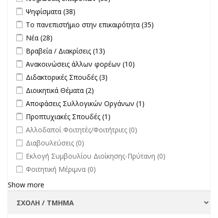
filter
Apply Ψηφίσματα filter
Apply Ψηφίσματα filter
Ψηφίσματα (38)
Apply Το πανεπιστήμιο στην επικαιρότητα filter
Apply Το
Το πανεπιστήμιο στην επικαιρότητα (35)
πανεπιστήμιο
Apply Νέα filter
Apply Νέα filter
Νέα (28)
στην
Apply Βραβεία / Διακρίσεις filter
Apply Βραβεία / Διακρίσεις filter
Βραβεία / Διακρίσεις (13)
επικαιρότητα filter
Apply Ανακοινώσεις άλλων φορέων filter
Apply Ανακοινώσεις
Ανακοινώσεις άλλων φορέων (10)
άλλων φορέων filter
Apply Διδακτορικές Σπουδές filter
Apply Διδακτορικές Σπουδές
Διδακτορικές Σπουδές (3)
filter
Apply Διοικητικά Θέματα filter
Apply Διοικητικά Θέματα filter
Διοικητικά Θέματα (2)
Apply Αποφάσεις Συλλογικών Οργάνων filter
Apply Αποφάσεις
Αποφάσεις Συλλογικών Οργάνων (1)
Συλλογικών
Apply Προπτυχιακές Σπουδές filter
Apply Προπτυχιακές Σπουδές
Προπτυχιακές Σπουδές (1)
Οργάνων filter
filter
undefined
Αλλοδαποί Φοιτητές/Φοιτήτριες (0)
undefined
Διαβουλεύσεις (0)
undefined
Εκλογή Συμβουλίου Διοίκησης-Πρύτανη (0)
undefined
Φοιτητική Μέριμνα (0)
Show more