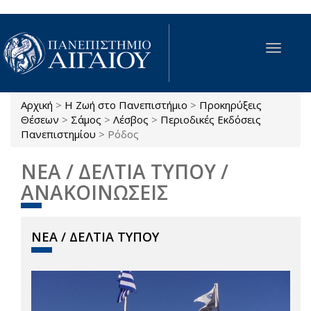
Παράκαμψη προς το κυρίως περιεχόμενο
Toggle
navigat
Αρχική
>
Η Ζωή στο Πανεπιστήμιο
>
Προκηρύξεις
Είστε εδώ
Θέσεων
>
Σάμος
>
Λέσβος
>
Περιοδικές Εκδόσεις
Πανεπιστημίου
>
Ρόδος
ΝΕΑ / ΔΕΛΤΙΑ ΤΥΠΟΥ /
ΑΝΑΚΟΙΝΩΣΕΙΣ
ΝΕΑ / ΔΕΛΤΙΑ ΤΥΠΟΥ