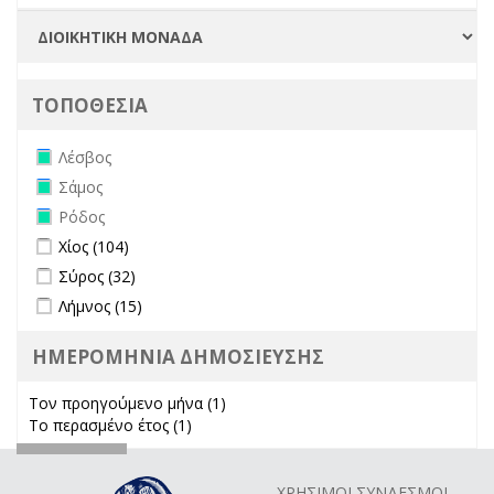
ΤΟΠΟΘΕΣΙΑ
Remove Λέσβος filter
Λέσβος
Remove Σάμος filter
Σάμος
Remove Ρόδος filter
Ρόδος
Apply Χίος filter
Apply Χίος filter
Χίος (104)
Apply Σύρος filter
Apply Σύρος filter
Σύρος (32)
Apply Λήμνος filter
Apply Λήμνος filter
Λήμνος (15)
ΗΜΕΡΟΜΗΝΙΑ ΔΗΜΟΣΙΕΥΣΗΣ
Τον προηγούμενο μήνα (1)
Apply Τον προηγούμενο μήνα
Το περασμένο έτος (1)
Apply Το περασμένο έτος filter
filter
ΧΡΗΣΙΜΟΙ ΣΥΝΔΕΣΜΟΙ