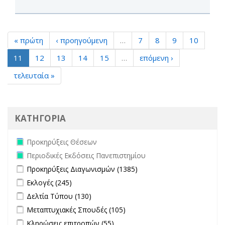
« πρώτη
‹ προηγούμενη
…
7
8
9
10
11
12
13
14
15
…
επόμενη ›
τελευταία »
ΚΑΤΗΓΟΡΙΑ
Remove Προκηρύξεις Θέσεων filter
Προκηρύξεις Θέσεων
Remove Περιοδικές Εκδόσεις Πανεπιστημίου filter
Περιοδικές Εκδόσεις Πανεπιστημίου
Apply Προκηρύξεις Διαγωνισμών filter
Apply Προκηρύξεις
Προκηρύξεις Διαγωνισμών (1385)
Διαγωνισμών filter
Apply Εκλογές filter
Apply Εκλογές filter
Εκλογές (245)
Apply Δελτία Τύπου filter
Apply Δελτία Τύπου filter
Δελτία Τύπου (130)
Apply Μεταπτυχιακές Σπουδές filter
Apply Μεταπτυχιακές
Μεταπτυχιακές Σπουδές (105)
Σπουδές filter
Apply Κληρώσεις επιτροπών filter
Apply Κληρώσεις επιτροπών
Κληρώσεις επιτροπών (55)