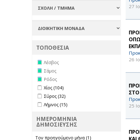
27 Ι
ΠΡΟ
ΟΠΩ
ΕΚΠ
ΤΟΠΟΘΕΣΙΑ
Προκ
26 Ι
Remove Λέσβος filter
Λέσβος
Remove Σάμος filter
Σάμος
Remove Ρόδος filter
Ρόδος
ΠΡΟ
Apply Χίος filter
Apply Χίος filter
Χίος (104)
ΣΤΟ
Apply Σύρος filter
Apply Σύρος filter
Σύρος (32)
Προκ
Apply Λήμνος filter
Apply Λήμνος filter
Λήμνος (15)
25 Ι
ΗΜΕΡΟΜΗΝΙΑ
ΔΗΜΟΣΙΕΥΣΗΣ
ΠΡΟ
Τον προηγούμενο μήνα (1)
Apply Τον
ΚΑΙ