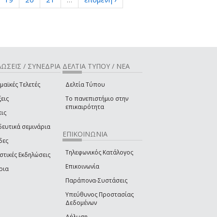
ΩΣΕΙΣ / ΣΥΝΕΔΡΙΑ
ΔΕΛΤΙΑ ΤΥΠΟΥ / ΝΕΑ
μαϊκές Τελετές
Δελτία Τύπου
εις
Το πανεπιστήμιο στην
επικαιρότητα
εις
δευτικά σεμινάρια
ΕΠΙΚΟΙΝΩΝΙΑ
δες
Τηλεφωνικός Κατάλογος
στικές Εκδηλώσεις
Επικοινωνία
ρια
Παράπονα-Συστάσεις
Υπεύθυνος Προστασίας
Δεδομένων
Δήλωση