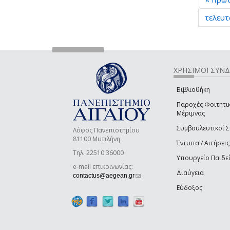
τελευτ
ΧΡΗΣΙΜΟΙ ΣΥΝ
Βιβλιοθήκη
Παροχές Φοιτητι
Μέριμνας
Συμβουλευτικοί 
Λόφος Πανεπιστημίου
81100 Μυτιλήνη
Έντυπα / Αιτήσεις
Τηλ. 22510 36000
Υπουργείο Παιδε
e-mail επικοινωνίας:
Διαύγεια
(link sends e-mail)
contactus@aegean.gr
Εύδοξος