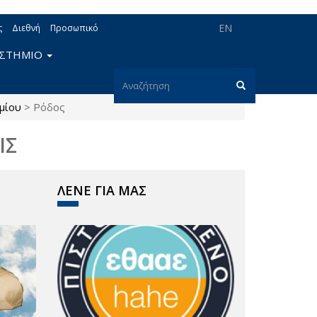
EN
ς
Διεθνή
Προσωπικό
ΙΣΤΗΜΙΟ
Φόρμα
μίου
>
Ρόδος
αναζήτησης
Αναζήτηση
ΙΣ
ΛΕΝΕ ΓΙΑ ΜΑΣ