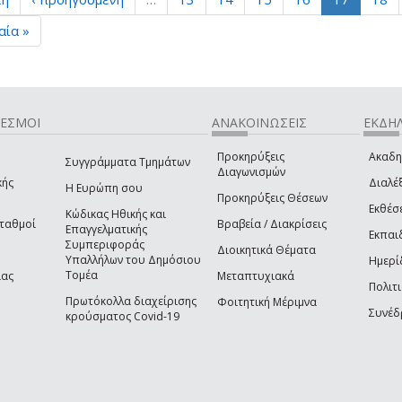
αία »
ΔΕΣΜΟΙ
ΑΝΑΚΟΙΝΩΣΕΙΣ
ΕΚΔΗΛ
Προκηρύξεις
Ακαδη
Συγγράμματα Τμημάτων
Διαγωνισμών
κής
Διαλέξ
Η Ευρώπη σου
Προκηρύξεις Θέσεων
Εκθέσ
Κώδικας Ηθικής και
Σταθμοί
Βραβεία / Διακρίσεις
Επαγγελματικής
Εκπαι
Συμπεριφοράς
Διοικητικά Θέματα
Υπαλλήλων του Δημόσιου
Ημερί
Τομέα
ίας
Μεταπτυχιακά
Πολιτι
Πρωτόκολλα διαχείρισης
Φοιτητική Μέριμνα
Συνέδ
κρούσματος Covid-19