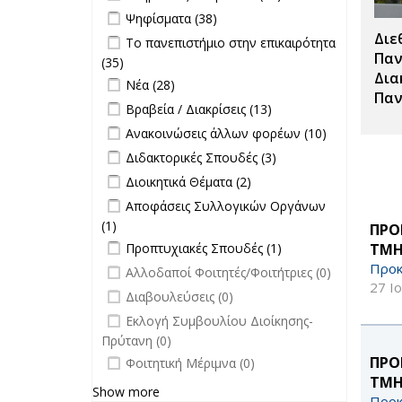
Σπουδές filter
Κληρώσεις
Apply Ψηφίσματα filter
Apply Ψηφίσματα filter
Ψηφίσματα (38)
επιτροπών
Διε
Apply Το πανεπιστήμιο στην
Το πανεπιστήμιο στην επικαιρότητα
filter
επικαιρότητα filter
Παν
(35)
Apply Το πανεπιστήμιο στην
Δια
Apply Νέα filter
επικαιρότητα filter
Apply Νέα filter
Νέα (28)
Παν
Apply Βραβεία / Διακρίσεις filter
Apply
Βραβεία / Διακρίσεις (13)
Βραβεία /
Apply Ανακοινώσεις άλλων φορέων
Apply
Ανακοινώσεις άλλων φορέων (10)
Διακρίσεις
filter
Ανακοινώσει
Apply Διδακτορικές Σπουδές filter
Apply
Διδακτορικές Σπουδές (3)
filter
άλλων
Διδακτορικές
Apply Διοικητικά Θέματα filter
Apply Διοικητικά
Διοικητικά Θέματα (2)
φορέων filte
Σπουδές
Θέματα filter
Apply Αποφάσεις Συλλογικών
Αποφάσεις Συλλογικών Οργάνων
filter
Οργάνων filter
(1)
Apply Αποφάσεις Συλλογικών
ΠΡΟ
Apply Προπτυχιακές Σπουδές filter
Οργάνων filter
Apply
ΤΜΗ
Προπτυχιακές Σπουδές (1)
Προπτυχιακές
Προκ
undefined
Αλλοδαποί Φοιτητές/Φοιτήτριες (0)
Σπουδές filter
27 Ι
undefined
Διαβουλεύσεις (0)
undefined
Εκλογή Συμβουλίου Διοίκησης-
Πρύτανη (0)
undefined
ΠΡΟ
Φοιτητική Μέριμνα (0)
ΤΜΗ
Show more
Προκ