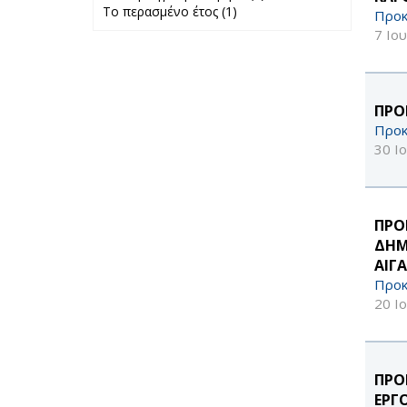
Το περασμένο έτος (1)
Apply Το
προηγούμενο
Προκ
περασμένο έτος
μήνα filter
7 Ιο
filter
ΠΡΟ
Προκ
30 Ι
ΠΡΟ
ΔΗΜ
ΑΙΓ
Προκ
20 Ι
ΠΡΟ
ΕΡΓ