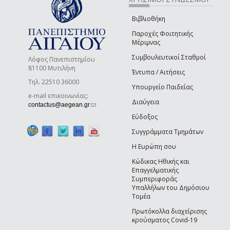
Βιβλιοθήκη
Παροχές Φοιτητικής
Μέριμνας
Συμβουλευτικοί Σταθμοί
Λόφος Πανεπιστημίου
81100 Μυτιλήνη
Έντυπα / Αιτήσεις
Τηλ. 22510 36000
Υπουργείο Παιδείας
e-mail επικοινωνίας:
Διαύγεια
(link sends e-mail)
contactus@aegean.gr
Εύδοξος
Συγγράμματα Τμημάτων
Η Ευρώπη σου
Κώδικας Ηθικής και
Επαγγελματικής
Συμπεριφοράς
Υπαλλήλων του Δημόσιου
Τομέα
Πρωτόκολλα διαχείρισης
κρούσματος Covid-19