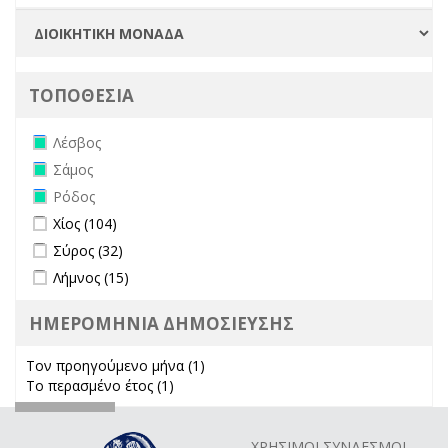
ΤΟΠΟΘΕΣΙΑ
Remove Λέσβος filter
Λέσβος
Remove Σάμος filter
Σάμος
Remove Ρόδος filter
Ρόδος
Apply Χίος filter
Apply Χίος filter
Χίος (104)
Apply Σύρος filter
Apply Σύρος filter
Σύρος (32)
Apply Λήμνος filter
Apply Λήμνος filter
Λήμνος (15)
ΗΜΕΡΟΜΗΝΙΑ ΔΗΜΟΣΙΕΥΣΗΣ
Τον προηγούμενο μήνα (1)
Apply Τον προηγούμενο μήνα
Το περασμένο έτος (1)
Apply Το περασμένο έτος filter
filter
ΧΡΗΣΙΜΟΙ ΣΥΝΔΕΣΜΟΙ