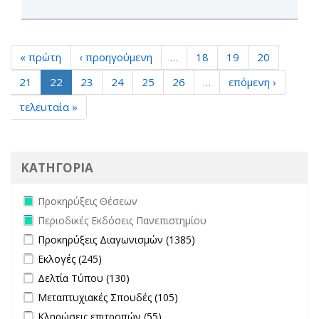
« πρώτη
‹ προηγούμενη
…
18
19
20
21
22
23
24
25
26
…
επόμενη ›
τελευταία »
ΚΑΤΗΓΟΡΙΑ
Remove Προκηρύξεις Θέσεων filter
Προκηρύξεις Θέσεων
Remove Περιοδικές Εκδόσεις Πανεπιστημίου filter
Περιοδικές Εκδόσεις Πανεπιστημίου
Apply Προκηρύξεις Διαγωνισμών filter
Apply Προκηρύξεις
Προκηρύξεις Διαγωνισμών (1385)
Διαγωνισμών filter
Apply Εκλογές filter
Apply Εκλογές filter
Εκλογές (245)
Apply Δελτία Τύπου filter
Apply Δελτία Τύπου filter
Δελτία Τύπου (130)
Apply Μεταπτυχιακές Σπουδές filter
Apply Μεταπτυχιακές
Μεταπτυχιακές Σπουδές (105)
Σπουδές filter
Apply Κληρώσεις επιτροπών filter
Apply Κληρώσεις επιτροπών
Κληρώσεις επιτροπών (55)