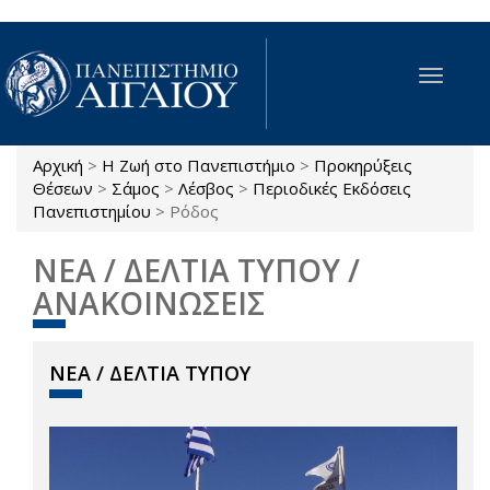
Παράκαμψη προς το κυρίως περιεχόμενο
Toggle
navigat
Αρχική
>
Η Ζωή στο Πανεπιστήμιο
>
Προκηρύξεις
Είστε εδώ
Θέσεων
>
Σάμος
>
Λέσβος
>
Περιοδικές Εκδόσεις
Πανεπιστημίου
>
Ρόδος
ΝΕΑ / ΔΕΛΤΙΑ ΤΥΠΟΥ /
ΑΝΑΚΟΙΝΩΣΕΙΣ
ΝΕΑ / ΔΕΛΤΙΑ ΤΥΠΟΥ