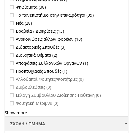
filter
Apply Ψηφίσματα filter
Apply Ψηφίσματα filter
Ψηφίσματα (38)
Apply Το πανεπιστήμιο στην επικαιρότητα filter
Apply Το
Το πανεπιστήμιο στην επικαιρότητα (35)
πανεπιστήμιο
Apply Νέα filter
Apply Νέα filter
Νέα (28)
στην
Apply Βραβεία / Διακρίσεις filter
Apply Βραβεία / Διακρίσεις filter
Βραβεία / Διακρίσεις (13)
επικαιρότητα filter
Apply Ανακοινώσεις άλλων φορέων filter
Apply Ανακοινώσεις
Ανακοινώσεις άλλων φορέων (10)
άλλων φορέων filter
Apply Διδακτορικές Σπουδές filter
Apply Διδακτορικές Σπουδές
Διδακτορικές Σπουδές (3)
filter
Apply Διοικητικά Θέματα filter
Apply Διοικητικά Θέματα filter
Διοικητικά Θέματα (2)
Apply Αποφάσεις Συλλογικών Οργάνων filter
Apply Αποφάσεις
Αποφάσεις Συλλογικών Οργάνων (1)
Συλλογικών
Apply Προπτυχιακές Σπουδές filter
Apply Προπτυχιακές Σπουδές
Προπτυχιακές Σπουδές (1)
Οργάνων filter
filter
undefined
Αλλοδαποί Φοιτητές/Φοιτήτριες (0)
undefined
Διαβουλεύσεις (0)
undefined
Εκλογή Συμβουλίου Διοίκησης-Πρύτανη (0)
undefined
Φοιτητική Μέριμνα (0)
Show more