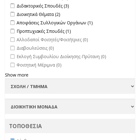
άλλων φορέων filter
Apply Διδακτορικές Σπουδές filter
Apply Διδακτορικές Σπουδές
Διδακτορικές Σπουδές (3)
filter
Apply Διοικητικά Θέματα filter
Apply Διοικητικά Θέματα filter
Διοικητικά Θέματα (2)
Apply Αποφάσεις Συλλογικών Οργάνων filter
Apply Αποφάσεις
Αποφάσεις Συλλογικών Οργάνων (1)
Συλλογικών
Apply Προπτυχιακές Σπουδές filter
Apply Προπτυχιακές Σπουδές
Προπτυχιακές Σπουδές (1)
Οργάνων filter
filter
undefined
Αλλοδαποί Φοιτητές/Φοιτήτριες (0)
undefined
Διαβουλεύσεις (0)
undefined
Εκλογή Συμβουλίου Διοίκησης-Πρύτανη (0)
undefined
Φοιτητική Μέριμνα (0)
Show more
ΤΟΠΟΘΕΣΙΑ
Remove Λέσβος filter