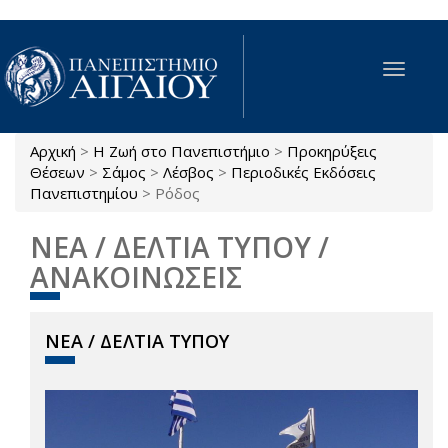
Παράκαμψη προς το κυρίως περιεχόμενο
Toggle
navigat
Αρχική
>
Η Ζωή στο Πανεπιστήμιο
>
Προκηρύξεις
Είστε εδώ
Θέσεων
>
Σάμος
>
Λέσβος
>
Περιοδικές Εκδόσεις
Πανεπιστημίου
>
Ρόδος
ΝΕΑ / ΔΕΛΤΙΑ ΤΥΠΟΥ /
ΑΝΑΚΟΙΝΩΣΕΙΣ
ΝΕΑ / ΔΕΛΤΙΑ ΤΥΠΟΥ