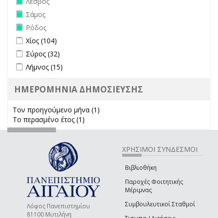
Λέσβος
Remove Σάμος filter
Σάμος
Remove Ρόδος filter
Ρόδος
Apply Χίος filter
Apply Χίος filter
Χίος (104)
Apply Σύρος filter
Apply Σύρος filter
Σύρος (32)
Apply Λήμνος filter
Apply Λήμνος filter
Λήμνος (15)
ΗΜΕΡΟΜΗΝΙΑ ΔΗΜΟΣΙΕΥΣΗΣ
Τον προηγούμενο μήνα (1)
Apply Τον προηγούμενο μήνα
Το περασμένο έτος (1)
Apply Το περασμένο έτος filter
filter
ΧΡΗΣΙΜΟΙ ΣΥΝΔΕΣΜΟΙ
Βιβλιοθήκη
Παροχές Φοιτητικής
Μέριμνας
Συμβουλευτικοί Σταθμοί
Λόφος Πανεπιστημίου
81100 Μυτιλήνη