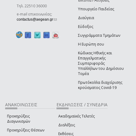
Έντυπα / Αιτήσεις
Τηλ. 22510 36000
Υπουργείο Παιδείας
e-mail επικοινωνίας:
Διαύγεια
(link sends e-mail)
contactus@aegean.gr
Εύδοξος
Συγγράμματα Τμημάτων
Η Ευρώπη σου
Κώδικας Ηθικής και
Επαγγελματικής
Συμπεριφοράς
Υπαλλήλων του Δημόσιου
Τομέα
Πρωτόκολλα διαχείρισης
κρούσματος Covid-19
ΑΝΑΚΟΙΝΩΣΕΙΣ
ΕΚΔΗΛΩΣΕΙΣ / ΣΥΝΕΔΡΙΑ
Προκηρύξεις
Ακαδημαϊκές Τελετές
Διαγωνισμών
Διαλέξεις
Προκηρύξεις Θέσεων
Εκθέσεις