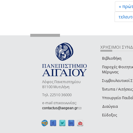
« πρώ
τελευτ
ΧΡΗΣΙΜΟΙ ΣΥΝ
Βιβλιοθήκη
Παροχές Φοιτητι
Μέριμνας
Συμβουλευτικοί 
Λόφος Πανεπιστημίου
81100 Μυτιλήνη
Έντυπα / Αιτήσεις
Τηλ. 22510 36000
Υπουργείο Παιδε
e-mail επικοινωνίας:
Διαύγεια
(link sends e-mail)
contactus@aegean.gr
Εύδοξος