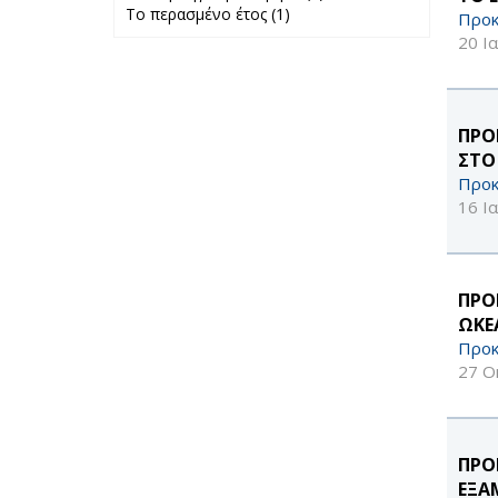
Το περασμένο έτος (1)
Apply Το
προηγούμενο
Προκ
περασμένο έτος
μήνα filter
20 Ι
filter
ΠΡΟ
ΣΤΟ
Προκ
16 Ι
ΠΡΟ
ΩΚΕ
Προκ
27 Ο
ΠΡΟ
ΕΞΑ