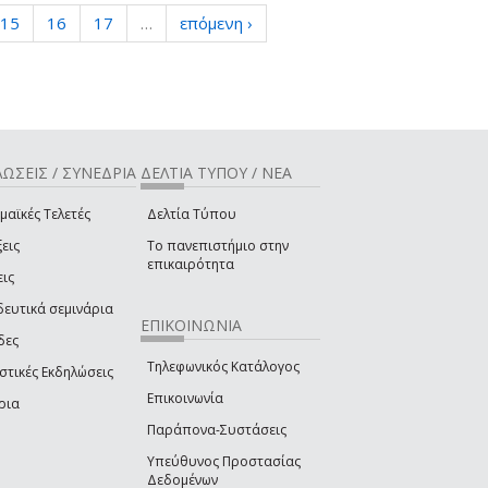
15
16
17
…
επόμενη ›
ΩΣΕΙΣ / ΣΥΝΕΔΡΙΑ
ΔΕΛΤΙΑ ΤΥΠΟΥ / ΝΕΑ
μαϊκές Τελετές
Δελτία Τύπου
εις
Το πανεπιστήμιο στην
επικαιρότητα
εις
δευτικά σεμινάρια
ΕΠΙΚΟΙΝΩΝΙΑ
δες
Τηλεφωνικός Κατάλογος
στικές Εκδηλώσεις
Επικοινωνία
ρια
Παράπονα-Συστάσεις
Υπεύθυνος Προστασίας
Δεδομένων