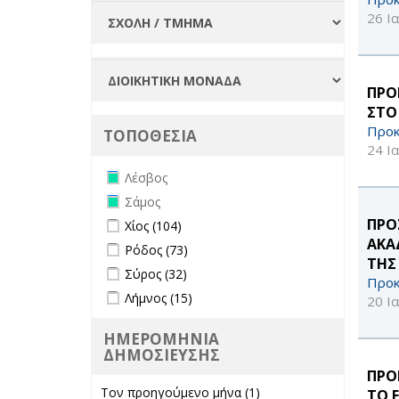
26 Ι
ΠΡΟ
ΣΤΟ
Προκ
ΤΟΠΟΘΕΣΙΑ
24 Ι
Remove Λέσβος filter
Λέσβος
Remove Σάμος filter
Σάμος
Apply Χίος filter
Apply Χίος filter
ΠΡΟ
Χίος (104)
ΑΚΑ
Apply Ρόδος filter
Apply Ρόδος filter
Ρόδος (73)
ΤΗΣ
Apply Σύρος filter
Apply Σύρος filter
Σύρος (32)
Προκ
Apply Λήμνος filter
Apply Λήμνος filter
Λήμνος (15)
20 Ι
ΗΜΕΡΟΜΗΝΙΑ
ΔΗΜΟΣΙΕΥΣΗΣ
ΠΡΟ
Τον προηγούμενο μήνα (1)
Apply Τον
ΤΟ 