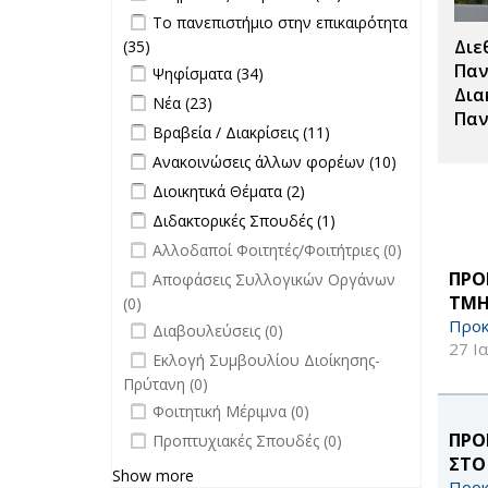
Σπουδές filter
Κληρώσεις
Apply Το πανεπιστήμιο στην
Το πανεπιστήμιο στην επικαιρότητα
επιτροπών
επικαιρότητα filter
Διε
(35)
Apply Το πανεπιστήμιο στην
filter
Apply Ψηφίσματα filter
επικαιρότητα filter
Apply Ψηφίσματα filter
Παν
Ψηφίσματα (34)
Δια
Apply Νέα filter
Apply Νέα filter
Νέα (23)
Παν
Apply Βραβεία / Διακρίσεις filter
Apply
Βραβεία / Διακρίσεις (11)
Βραβεία /
Apply Ανακοινώσεις άλλων φορέων
Apply
Ανακοινώσεις άλλων φορέων (10)
Διακρίσεις
filter
Ανακοινώσει
Apply Διοικητικά Θέματα filter
Apply Διοικητικά
Διοικητικά Θέματα (2)
filter
άλλων
Θέματα filter
Apply Διδακτορικές Σπουδές filter
Apply
Διδακτορικές Σπουδές (1)
φορέων filte
Διδακτορικές
undefined
Αλλοδαποί Φοιτητές/Φοιτήτριες (0)
Σπουδές
undefined
ΠΡΟ
Αποφάσεις Συλλογικών Οργάνων
filter
ΤΜΗ
(0)
Προκ
undefined
Διαβουλεύσεις (0)
27 Ι
undefined
Εκλογή Συμβουλίου Διοίκησης-
Πρύτανη (0)
undefined
Φοιτητική Μέριμνα (0)
undefined
ΠΡΟ
Προπτυχιακές Σπουδές (0)
ΣΤΟ
Show more
Προκ