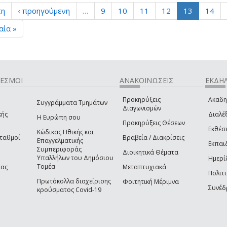
τη
‹ προηγούμενη
…
9
10
11
12
13
14
αία »
ΔΕΣΜΟΙ
ΑΝΑΚΟΙΝΩΣΕΙΣ
ΕΚΔΗΛ
Προκηρύξεις
Ακαδη
Συγγράμματα Τμημάτων
Διαγωνισμών
κής
Διαλέξ
Η Ευρώπη σου
Προκηρύξεις Θέσεων
Εκθέσ
Κώδικας Ηθικής και
Σταθμοί
Βραβεία / Διακρίσεις
Επαγγελματικής
Εκπαι
Συμπεριφοράς
Διοικητικά Θέματα
Υπαλλήλων του Δημόσιου
Ημερί
Τομέα
ίας
Μεταπτυχιακά
Πολιτι
Πρωτόκολλα διαχείρισης
Φοιτητική Μέριμνα
Συνέδ
κρούσματος Covid-19