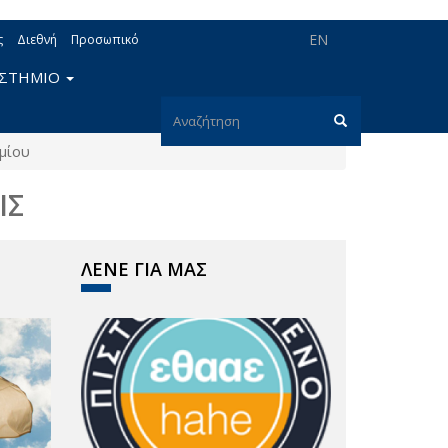
EN
ς
Διεθνή
Προσωπικό
ΙΣΤΗΜΙΟ
Φόρμα
μίου
αναζήτησης
Αναζήτηση
ΙΣ
ΛΕΝΕ ΓΙΑ ΜΑΣ