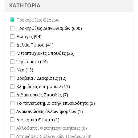
ΚΑΤΗΓΟΡΙΑ
Remove Προκηρύξεις Θέσεων filter
Προκηρύξεις Θέσεων
Apply Προκηρύξεις Διαγωνισμών filter
Apply Προκηρύξεις
Προκηρύξεις Διαγωνισμών (600)
Διαγωνισμών filter
Apply Εκλογές filter
Apply Εκλογές filter
Εκλογές (94)
Apply Δελτία Τύπου filter
Apply Δελτία Τύπου filter
Δελτία Τύπου (41)
Apply Μεταπτυχιακές Σπουδές filter
Apply Μεταπτυχιακές
Μεταπτυχιακές Σπουδές (26)
Σπουδές filter
Apply Ψηφίσματα filter
Apply Ψηφίσματα filter
Ψηφίσματα (24)
Apply Νέα filter
Apply Νέα filter
Νέα (13)
Apply Βραβεία / Διακρίσεις filter
Apply Βραβεία / Διακρίσεις filter
Βραβεία / Διακρίσεις (12)
Apply Κληρώσεις επιτροπών filter
Apply Κληρώσεις επιτροπών
Κληρώσεις επιτροπών (11)
filter
Apply Διδακτορικές Σπουδές filter
Apply Διδακτορικές Σπουδές
Διδακτορικές Σπουδές (7)
filter
Apply Το πανεπιστήμιο στην επικαιρότητα filter
Apply Το
Το πανεπιστήμιο στην επικαιρότητα (5)
πανεπιστήμιο στην
Apply Ανακοινώσεις άλλων φορέων filter
Apply Ανακοινώσεις
Ανακοινώσεις άλλων φορέων (1)
επικαιρότητα filter
άλλων φορέων filter
Apply Διοικητικά Θέματα filter
Apply Διοικητικά Θέματα filter
Διοικητικά Θέματα (1)
undefined
Αλλοδαποί Φοιτητές/Φοιτήτριες (0)
undefined
Αποφάσεις Συλλογικών Οργάνων (0)