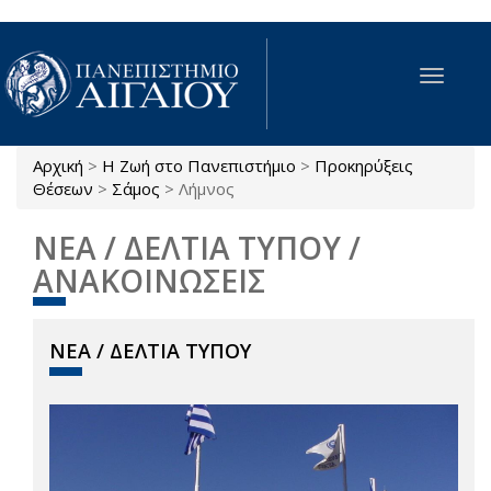
Παράκαμψη προς το κυρίως περιεχόμενο
Toggle
navigat
Αρχική
>
Η Ζωή στο Πανεπιστήμιο
>
Προκηρύξεις
Είστε εδώ
Θέσεων
>
Σάμος
>
Λήμνος
ΝΕΑ / ΔΕΛΤΙΑ ΤΥΠΟΥ /
ΑΝΑΚΟΙΝΩΣΕΙΣ
ΝΕΑ / ΔΕΛΤΙΑ ΤΥΠΟΥ