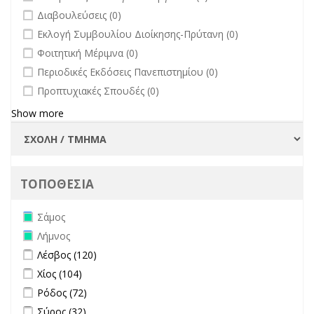
undefined
Διαβουλεύσεις (0)
undefined
Εκλογή Συμβουλίου Διοίκησης-Πρύτανη (0)
undefined
Φοιτητική Μέριμνα (0)
undefined
Περιοδικές Εκδόσεις Πανεπιστημίου (0)
undefined
Προπτυχιακές Σπουδές (0)
Show more
ΤΟΠΟΘΕΣΙΑ
Remove Σάμος filter
Σάμος
Remove Λήμνος filter
Λήμνος
Apply Λέσβος filter
Apply Λέσβος filter
Λέσβος (120)
Apply Χίος filter
Apply Χίος filter
Χίος (104)
Apply Ρόδος filter
Apply Ρόδος filter
Ρόδος (72)
Apply Σύρος filter
Apply Σύρος filter
Σύρος (32)