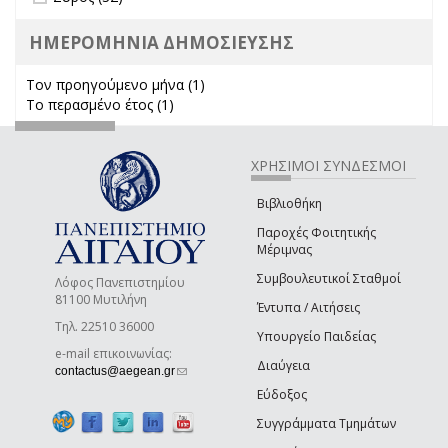
ΗΜΕΡΟΜΗΝΙΑ ΔΗΜΟΣΙΕΥΣΗΣ
Τον προηγούμενο μήνα (1)
Apply Τον προηγούμενο μήνα
Το περασμένο έτος (1)
Apply Το περασμένο έτος filter
filter
ΧΡΗΣΙΜΟΙ ΣΥΝΔΕΣΜΟΙ
Βιβλιοθήκη
Παροχές Φοιτητικής
Μέριμνας
Συμβουλευτικοί Σταθμοί
Λόφος Πανεπιστημίου
81100 Μυτιλήνη
Έντυπα / Αιτήσεις
Τηλ. 22510 36000
Υπουργείο Παιδείας
e-mail επικοινωνίας:
Διαύγεια
(link sends e-mail)
contactus@aegean.gr
Εύδοξος
Συγγράμματα Τμημάτων