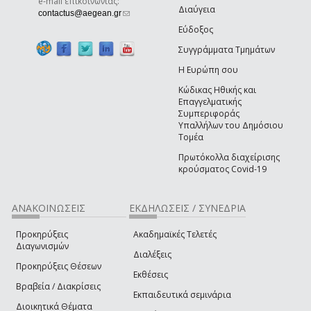
e-mail επικοινωνίας:
Διαύγεια
(link sends e-mail)
contactus@aegean.gr
Εύδοξος
Συγγράμματα Τμημάτων
Η Ευρώπη σου
Κώδικας Ηθικής και
Επαγγελματικής
Συμπεριφοράς
Υπαλλήλων του Δημόσιου
Τομέα
Πρωτόκολλα διαχείρισης
κρούσματος Covid-19
ΑΝΑΚΟΙΝΩΣΕΙΣ
ΕΚΔΗΛΩΣΕΙΣ / ΣΥΝΕΔΡΙΑ
Προκηρύξεις
Ακαδημαϊκές Τελετές
Διαγωνισμών
Διαλέξεις
Προκηρύξεις Θέσεων
Εκθέσεις
Βραβεία / Διακρίσεις
Εκπαιδευτικά σεμινάρια
Διοικητικά Θέματα