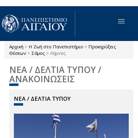
Παράκαμψη προς το κυρίως περιεχόμενο
Toggle
navigat
Αρχική
>
Η Ζωή στο Πανεπιστήμιο
>
Προκηρύξεις
Είστε εδώ
Θέσεων
>
Σάμος
>
Λήμνος
ΝΕΑ / ΔΕΛΤΙΑ ΤΥΠΟΥ /
ΑΝΑΚΟΙΝΩΣΕΙΣ
ΝΕΑ / ΔΕΛΤΙΑ ΤΥΠΟΥ