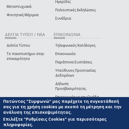
Ημερίδες
Μεταπτυχιακά
Πολιτιστικές Εκδηλώσεις
Φοιτητική Μέριμνα
Συνέδρια
ΔΕΛΤΙΑ ΤΥΠΟΥ / ΝΕΑ
ΕΠΙΚΟΙΝΩΝΙΑ
Δελτία Τύπου
Τηλεφωνικός Κατάλογος
Το πανεπιστήμιο στην
Επικοινωνία
επικαιρότητα
Παράπονα-Συστάσεις
Υπεύθυνος Προστασίας
Δεδομένων
Δήλωση
Προσβασιμότητας
Επικοινωνία με την Ομάδα
Πατώντας "Συμφωνώ" μας παρέχετε τη συγκατάθεσή
Ανάπτυξης του site
(link sends e-mail)
σας για τη χρήση cookies με σκοπό τη μέτρηση και την
ανάλυση της επισκεψιμότητας.
© ΠΑΝΕΠΙΣΤΗΜΙΟ ΑΙΓΑΙΟΥ
ΟΡΟΙ ΧΡΗΣΗΣ
ΠΟΛΙΤΙΚΗ COOKIES
ΟΜΑΔΑ
ΑΝΑΠΤΥΞΗΣ
Επιλέξτε "Ρυθμίσεις Cookies" για περισσότερες
πληροφορίες.