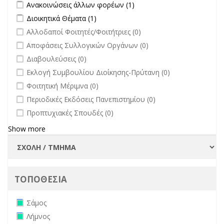
Apply Ανακοινώσεις άλλων φορέων filter
Apply Ανακοινώσεις
Ανακοινώσεις άλλων φορέων (1)
επικαιρότητα filter
άλλων φορέων filter
Apply Διοικητικά Θέματα filter
Apply Διοικητικά Θέματα filter
Διοικητικά Θέματα (1)
undefined
Αλλοδαποί Φοιτητές/Φοιτήτριες (0)
undefined
Αποφάσεις Συλλογικών Οργάνων (0)
undefined
Διαβουλεύσεις (0)
undefined
Εκλογή Συμβουλίου Διοίκησης-Πρύτανη (0)
undefined
Φοιτητική Μέριμνα (0)
undefined
Περιοδικές Εκδόσεις Πανεπιστημίου (0)
undefined
Προπτυχιακές Σπουδές (0)
Show more
ΤΟΠΟΘΕΣΙΑ
Remove Σάμος filter
Σάμος
Remove Λήμνος filter
Λήμνος