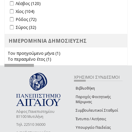
Apply Λέσβος filter
Apply Λέσβος filter
Λέσβος (120)
Apply Χίος filter
Apply Χίος filter
Χίος (104)
Apply Ρόδος filter
Apply Ρόδος filter
Ρόδος (72)
Apply Σύρος filter
Apply Σύρος filter
Σύρος (32)
ΗΜΕΡΟΜΗΝΙΑ ΔΗΜΟΣΙΕΥΣΗΣ
Τον προηγούμενο μήνα (1)
Apply Τον προηγούμενο μήνα
Το περασμένο έτος (1)
Apply Το περασμένο έτος filter
filter
ΧΡΗΣΙΜΟΙ ΣΥΝΔΕΣΜΟΙ
Βιβλιοθήκη
Παροχές Φοιτητικής
Μέριμνας
Συμβουλευτικοί Σταθμοί
Λόφος Πανεπιστημίου
81100 Μυτιλήνη
Έντυπα / Αιτήσεις
Τηλ. 22510 36000
Υπουργείο Παιδείας