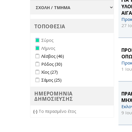
ΥΛΟ
ΑΙΓΑ
Προκ
27 Ι
ΤΟΠΟΘΕΣΙΑ
Remove Σύρος filter
Σύρος
Remove Λήμνος filter
Λήμνος
ΠΡΟ
Apply Λέσβος filter
Apply Λέσβος filter
ΟΠΩ
Λέσβος (46)
Προκ
Apply Ρόδος filter
Apply Ρόδος filter
Ρόδος (30)
1 Ιο
Apply Χίος filter
Apply Χίος filter
Χίος (27)
Apply Σάμος filter
Apply Σάμος filter
Σάμος (25)
ΗΜΕΡΟΜΗΝΙΑ
ΠΡΑ
ΔΗΜΟΣΙΕΥΣΗΣ
ΜΗΧ
Εκλο
(-)
Remove Το περασμένο έτος filter
Το περασμένο έτος
9 Ιο