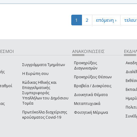
1
2
επόμενη ›
τελευ
ΔΕΣΜΟΙ
ΑΝΑΚΟΙΝΩΣΕΙΣ
ΕΚΔΗΛ
Προκηρύξεις
Ακαδη
Συγγράμματα Τμημάτων
Διαγωνισμών
κής
Διαλέξ
Η Ευρώπη σου
Προκηρύξεις Θέσεων
Εκθέσ
Κώδικας Ηθικής και
Σταθμοί
Βραβεία / Διακρίσεις
Επαγγελματικής
Εκπαι
Συμπεριφοράς
Διοικητικά Θέματα
Υπαλλήλων του Δημόσιου
Ημερί
Τομέα
ίας
Μεταπτυχιακά
Πολιτι
Πρωτόκολλα διαχείρισης
Φοιτητική Μέριμνα
Συνέδ
κρούσματος Covid-19