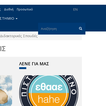
EN
ς
Διεθνή
Προσωπικό
ΙΣΤΗΜΙΟ
Φόρμα
Διδακτορικές Σπουδές
αναζήτησης
Αναζήτηση
ΙΣ
ΛΕΝΕ ΓΙΑ ΜΑΣ