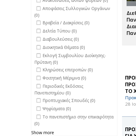
Ανακοινώσεις άλλων φορέων (0)
undefined
Αποφάσεις Συλλογικών Οργάνων
Διε
(0)
Παν
undefined
Βραβεία / Διακρίσεις (0)
Δια
undefined
Δελτία Τύπου (0)
Παν
undefined
Διαβουλεύσεις (0)
undefined
Διοικητικά Θέματα (0)
undefined
Εκλογή Συμβουλίου Διοίκησης-
Πρύτανη (0)
undefined
Κληρώσεις επιτροπών (0)
undefined
ΠΡΟ
Φοιτητική Μέριμνα (0)
ΠΡΟ
undefined
Περιοδικές Εκδόσεις
ΤΟ 
Πανεπιστημίου (0)
Προκ
undefined
Προπτυχιακές Σπουδές (0)
28 Ι
undefined
Ψηφίσματα (0)
undefined
Το πανεπιστήμιο στην επικαιρότητα
(0)
ΠΡΟ
Show more
ΓΙΑ