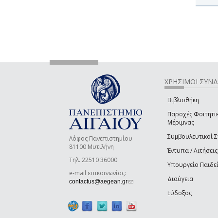
ΧΡΗΣΙΜΟΙ ΣΥΝ
Βιβλιοθήκη
Παροχές Φοιτητι
Μέριμνας
Συμβουλευτικοί 
Λόφος Πανεπιστημίου
81100 Μυτιλήνη
Έντυπα / Αιτήσεις
Τηλ. 22510 36000
Υπουργείο Παιδε
e-mail επικοινωνίας:
Διαύγεια
(link sends e-mail)
contactus@aegean.gr
Εύδοξος