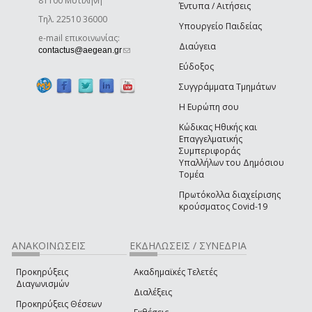
81100 Μυτιλήνη
Έντυπα / Αιτήσεις
Τηλ. 22510 36000
Υπουργείο Παιδείας
e-mail επικοινωνίας:
Διαύγεια
(link sends e-mail)
contactus@aegean.gr
Εύδοξος
Συγγράμματα Τμημάτων
Η Ευρώπη σου
Κώδικας Ηθικής και
Επαγγελματικής
Συμπεριφοράς
Υπαλλήλων του Δημόσιου
Τομέα
Πρωτόκολλα διαχείρισης
κρούσματος Covid-19
ΑΝΑΚΟΙΝΩΣΕΙΣ
ΕΚΔΗΛΩΣΕΙΣ / ΣΥΝΕΔΡΙΑ
Προκηρύξεις
Ακαδημαϊκές Τελετές
Διαγωνισμών
Διαλέξεις
Προκηρύξεις Θέσεων