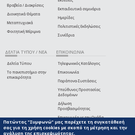
Εκθέσεις
Βραβεία / Διακρίσεις
Εκπαιδευτικά σεμινάρια
Διοικητικά Θέματα
Ημερίδες
Μεταπτυχιακά
Πολιτιστικές Εκδηλώσεις
Φοιτητική Μέριμνα
Συνέδρια
ΔΕΛΤΙΑ ΤΥΠΟΥ / ΝΕΑ
ΕΠΙΚΟΙΝΩΝΙΑ
Δελτία Τύπου
Τηλεφωνικός Κατάλογος
Το πανεπιστήμιο στην
Επικοινωνία
επικαιρότητα
Παράπονα-Συστάσεις
Υπεύθυνος Προστασίας
Δεδομένων
Δήλωση
Προσβασιμότητας
Επικοινωνία με την Ομάδα
Πατώντας "Συμφωνώ" μας παρέχετε τη συγκατάθεσή
Ανάπτυξης του site
(link sends e-mail)
σας για τη χρήση cookies με σκοπό τη μέτρηση και την
ανάλυση της επισκεψιμότητας.
© ΠΑΝΕΠΙΣΤΗΜΙΟ ΑΙΓΑΙΟΥ
ΟΡΟΙ ΧΡΗΣΗΣ
ΠΟΛΙΤΙΚΗ COOKIES
ΟΜΑΔΑ