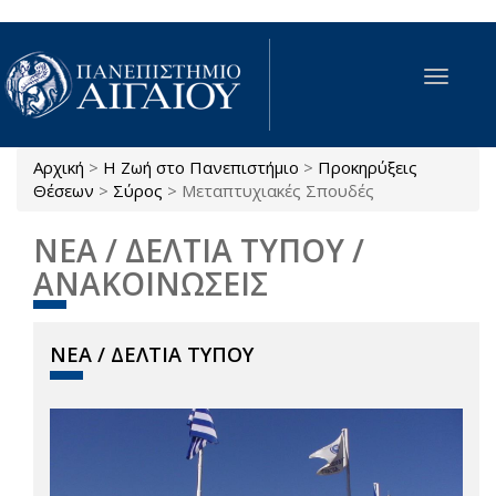
Παράκαμψη προς το κυρίως περιεχόμενο
Toggle
navigat
Αρχική
>
Η Ζωή στο Πανεπιστήμιο
>
Προκηρύξεις
Είστε εδώ
Θέσεων
>
Σύρος
>
Μεταπτυχιακές Σπουδές
ΝΕΑ / ΔΕΛΤΙΑ ΤΥΠΟΥ /
ΑΝΑΚΟΙΝΩΣΕΙΣ
ΝΕΑ / ΔΕΛΤΙΑ ΤΥΠΟΥ