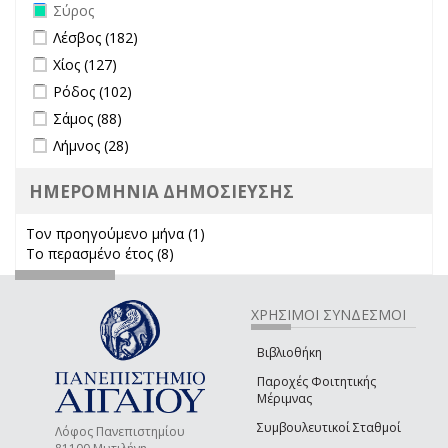
Remove Σύρος filter
Σύρος
Apply Λέσβος filter
Apply Λέσβος filter
Λέσβος (182)
Apply Χίος filter
Apply Χίος filter
Χίος (127)
Apply Ρόδος filter
Apply Ρόδος filter
Ρόδος (102)
Apply Σάμος filter
Apply Σάμος filter
Σάμος (88)
Apply Λήμνος filter
Apply Λήμνος filter
Λήμνος (28)
ΗΜΕΡΟΜΗΝΙΑ ΔΗΜΟΣΙΕΥΣΗΣ
Τον προηγούμενο μήνα (1)
Apply Τον προηγούμενο μήνα
Το περασμένο έτος (8)
Apply Το περασμένο έτος filter
filter
ΧΡΗΣΙΜΟΙ ΣΥΝΔΕΣΜΟΙ
Βιβλιοθήκη
Παροχές Φοιτητικής
Μέριμνας
Συμβουλευτικοί Σταθμοί
Λόφος Πανεπιστημίου