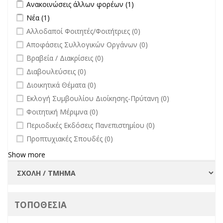
Apply Ανακοινώσεις άλλων φορέων filter
Apply Ανακοινώσεις
Ανακοινώσεις άλλων φορέων (1)
άλλων φορέων filter
Apply Νέα filter
Apply Νέα filter
Νέα (1)
undefined
Αλλοδαποί Φοιτητές/Φοιτήτριες (0)
undefined
Αποφάσεις Συλλογικών Οργάνων (0)
undefined
Βραβεία / Διακρίσεις (0)
undefined
Διαβουλεύσεις (0)
undefined
Διοικητικά Θέματα (0)
undefined
Εκλογή Συμβουλίου Διοίκησης-Πρύτανη (0)
undefined
Φοιτητική Μέριμνα (0)
undefined
Περιοδικές Εκδόσεις Πανεπιστημίου (0)
undefined
Προπτυχιακές Σπουδές (0)
Show more
ΤΟΠΟΘΕΣΙΑ