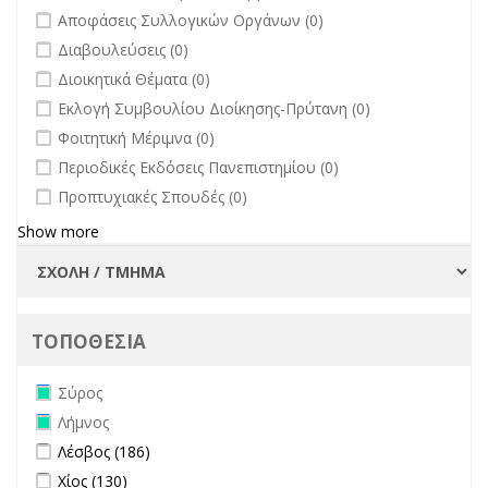
undefined
Αποφάσεις Συλλογικών Οργάνων (0)
undefined
Διαβουλεύσεις (0)
undefined
Διοικητικά Θέματα (0)
undefined
Εκλογή Συμβουλίου Διοίκησης-Πρύτανη (0)
undefined
Φοιτητική Μέριμνα (0)
undefined
Περιοδικές Εκδόσεις Πανεπιστημίου (0)
undefined
Προπτυχιακές Σπουδές (0)
Show more
ΤΟΠΟΘΕΣΙΑ
Remove Σύρος filter
Σύρος
Remove Λήμνος filter
Λήμνος
Apply Λέσβος filter
Apply Λέσβος filter
Λέσβος (186)
Apply Χίος filter
Apply Χίος filter
Χίος (130)