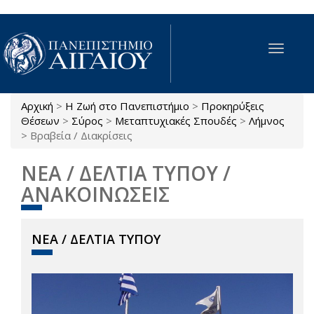
Παράκαμψη προς το κυρίως περιεχόμενο
Toggle
navigat
Αρχική
>
Η Ζωή στο Πανεπιστήμιο
>
Προκηρύξεις
Είστε εδώ
Θέσεων
>
Σύρος
>
Μεταπτυχιακές Σπουδές
>
Λήμνος
>
Βραβεία / Διακρίσεις
ΝΕΑ / ΔΕΛΤΙΑ ΤΥΠΟΥ /
ΑΝΑΚΟΙΝΩΣΕΙΣ
ΝΕΑ / ΔΕΛΤΙΑ ΤΥΠΟΥ