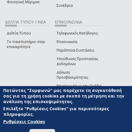
Φοιτητική Μέριμνα
Συνέδρια
ΔΕΛΤΙΑ ΤΥΠΟΥ / ΝΕΑ
ΕΠΙΚΟΙΝΩΝΙΑ
Δελτία Τύπου
Τηλεφωνικός Κατάλογος
Το πανεπιστήμιο στην
Επικοινωνία
επικαιρότητα
Παράπονα-Συστάσεις
Υπεύθυνος Προστασίας
Δεδομένων
Δήλωση
Προσβασιμότητας
Επικοινωνία με την Ομάδα
Πατώντας "Συμφωνώ" μας παρέχετε τη συγκατάθεσή
Ανάπτυξης του site
(link sends e-mail)
σας για τη χρήση cookies με σκοπό τη μέτρηση και την
ανάλυση της επισκεψιμότητας.
© ΠΑΝΕΠΙΣΤΗΜΙΟ ΑΙΓΑΙΟΥ
ΟΡΟΙ ΧΡΗΣΗΣ
ΠΟΛΙΤΙΚΗ COOKIES
ΟΜΑΔΑ
ΑΝΑΠΤΥΞΗΣ
Επιλέξτε "Ρυθμίσεις Cookies" για περισσότερες
πληροφορίες.
Ρυθμίσεις Cookies