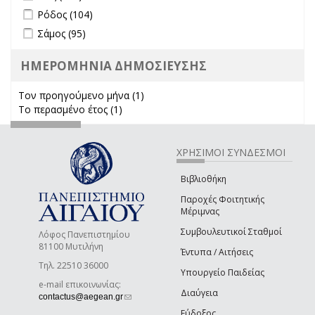
Apply Ρόδος filter
Apply Ρόδος filter
Ρόδος (104)
Apply Σάμος filter
Apply Σάμος filter
Σάμος (95)
ΗΜΕΡΟΜΗΝΙΑ ΔΗΜΟΣΙΕΥΣΗΣ
Τον προηγούμενο μήνα (1)
Apply Τον προηγούμενο μήνα
Το περασμένο έτος (1)
Apply Το περασμένο έτος filter
filter
ΧΡΗΣΙΜΟΙ ΣΥΝΔΕΣΜΟΙ
Βιβλιοθήκη
Παροχές Φοιτητικής
Μέριμνας
Συμβουλευτικοί Σταθμοί
Λόφος Πανεπιστημίου
81100 Μυτιλήνη
Έντυπα / Αιτήσεις
Τηλ. 22510 36000
Υπουργείο Παιδείας
e-mail επικοινωνίας:
Διαύγεια
(link sends e-mail)
contactus@aegean.gr
Εύδοξος