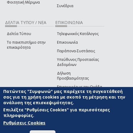
Φοιτητική Μέριμνα
Συνέδρια
ΔΕΛΤΙΑ ΤΥΠΟΥ / ΝΕΑ
ΕΠΙΚΟΙΝΩΝΙΑ
Δελτία Τύπου
Τηλεφωνικός Κατάλογος
Το πανεπιστήμιο στην
Επικοινωνία
επικαιρότητα
Παράπονα-Συστάσεις
Υπεύθυνος Προστασίας
Δεδομένων
Δήλωση
Προσβασιμότητας
Επικοινωνία με την Ομάδα
Πατώντας "Συμφωνώ" μας παρέχετε τη συγκατάθεσή
Ανάπτυξης του site
(link sends e-mail)
σας για τη χρήση cookies με σκοπό τη μέτρηση και την
ανάλυση της επισκεψιμότητας.
© ΠΑΝΕΠΙΣΤΗΜΙΟ ΑΙΓΑΙΟΥ
ΟΡΟΙ ΧΡΗΣΗΣ
ΠΟΛΙΤΙΚΗ COOKIES
ΟΜΑΔΑ
ΑΝΑΠΤΥΞΗΣ
Επιλέξτε "Ρυθμίσεις Cookies" για περισσότερες
πληροφορίες.
Ρυθμίσεις Cookies