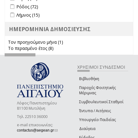
Apply Ρόδος filter
Apply Ρόδος filter
Ρόδος (72)
Apply Λήμνος filter
Apply Λήμνος filter
Λήμνος (15)
ΗΜΕΡΟΜΗΝΙΑ ΔΗΜΟΣΙΕΥΣΗΣ
Τον προηγούμενο μήνα (1)
Apply Τον προηγούμενο μήνα
Το περασμένο έτος (8)
Apply Το περασμένο έτος filter
filter
ΧΡΗΣΙΜΟΙ ΣΥΝΔΕΣΜΟΙ
Βιβλιοθήκη
Παροχές Φοιτητικής
Μέριμνας
Συμβουλευτικοί Σταθμοί
Λόφος Πανεπιστημίου
81100 Μυτιλήνη
Έντυπα / Αιτήσεις
Τηλ. 22510 36000
Υπουργείο Παιδείας
e-mail επικοινωνίας:
Διαύγεια
(link sends e-mail)
contactus@aegean.gr
Εύδοξος