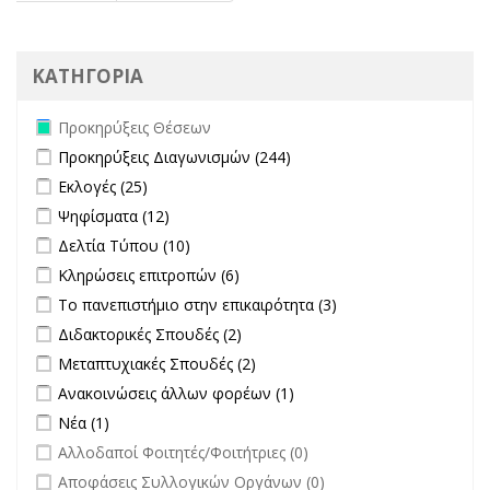
ΚΑΤΗΓΟΡΙΑ
Remove Προκηρύξεις Θέσεων filter
Προκηρύξεις Θέσεων
Apply Προκηρύξεις Διαγωνισμών filter
Apply Προκηρύξεις
Προκηρύξεις Διαγωνισμών (244)
Διαγωνισμών filter
Apply Εκλογές filter
Apply Εκλογές filter
Εκλογές (25)
Apply Ψηφίσματα filter
Apply Ψηφίσματα filter
Ψηφίσματα (12)
Apply Δελτία Τύπου filter
Apply Δελτία Τύπου filter
Δελτία Τύπου (10)
Apply Κληρώσεις επιτροπών filter
Apply Κληρώσεις επιτροπών
Κληρώσεις επιτροπών (6)
filter
Apply Το πανεπιστήμιο στην επικαιρότητα filter
Apply Το
Το πανεπιστήμιο στην επικαιρότητα (3)
πανεπιστήμιο στην
Apply Διδακτορικές Σπουδές filter
Apply Διδακτορικές Σπουδές
Διδακτορικές Σπουδές (2)
επικαιρότητα filter
filter
Apply Μεταπτυχιακές Σπουδές filter
Apply Μεταπτυχιακές Σπουδές
Μεταπτυχιακές Σπουδές (2)
filter
Apply Ανακοινώσεις άλλων φορέων filter
Apply Ανακοινώσεις
Ανακοινώσεις άλλων φορέων (1)
άλλων φορέων filter
Apply Νέα filter
Apply Νέα filter
Νέα (1)
undefined
Αλλοδαποί Φοιτητές/Φοιτήτριες (0)
undefined
Αποφάσεις Συλλογικών Οργάνων (0)