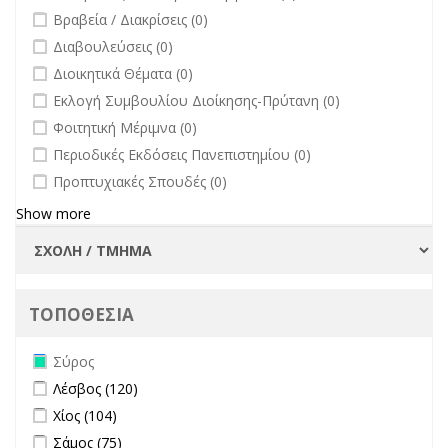
undefined
Βραβεία / Διακρίσεις (0)
undefined
Διαβουλεύσεις (0)
undefined
Διοικητικά Θέματα (0)
undefined
Εκλογή Συμβουλίου Διοίκησης-Πρύτανη (0)
undefined
Φοιτητική Μέριμνα (0)
undefined
Περιοδικές Εκδόσεις Πανεπιστημίου (0)
undefined
Προπτυχιακές Σπουδές (0)
Show more
ΤΟΠΟΘΕΣΙΑ
Remove Σύρος filter
Σύρος
Apply Λέσβος filter
Apply Λέσβος filter
Λέσβος (120)
Apply Χίος filter
Apply Χίος filter
Χίος (104)
Apply Σάμος filter
Apply Σάμος filter
Σάμος (75)