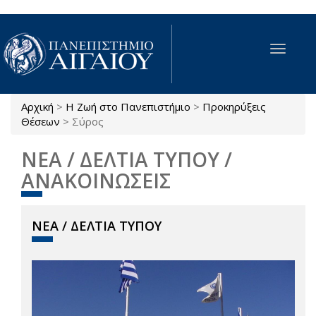
Παράκαμψη προς το κυρίως περιεχόμενο
Toggle
navigat
Αρχική
>
Η Ζωή στο Πανεπιστήμιο
>
Προκηρύξεις
Είστε εδώ
Θέσεων
>
Σύρος
ΝΕΑ / ΔΕΛΤΙΑ ΤΥΠΟΥ /
ΑΝΑΚΟΙΝΩΣΕΙΣ
ΝΕΑ / ΔΕΛΤΙΑ ΤΥΠΟΥ