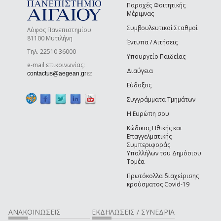
Παροχές Φοιτητικής
Μέριμνας
Συμβουλευτικοί Σταθμοί
Λόφος Πανεπιστημίου
81100 Μυτιλήνη
Έντυπα / Αιτήσεις
Τηλ. 22510 36000
Υπουργείο Παιδείας
e-mail επικοινωνίας:
Διαύγεια
(link sends e-mail)
contactus@aegean.gr
Εύδοξος
Συγγράμματα Τμημάτων
Η Ευρώπη σου
Κώδικας Ηθικής και
Επαγγελματικής
Συμπεριφοράς
Υπαλλήλων του Δημόσιου
Τομέα
Πρωτόκολλα διαχείρισης
κρούσματος Covid-19
ΑΝΑΚΟΙΝΩΣΕΙΣ
ΕΚΔΗΛΩΣΕΙΣ / ΣΥΝΕΔΡΙΑ