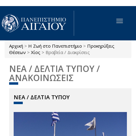
Παράκαμψη προς το κυρίως περιεχόμενο
Toggle
navigat
Αρχική
>
Η Ζωή στο Πανεπιστήμιο
>
Προκηρύξεις
Είστε εδώ
Θέσεων
>
Χίος
>
Βραβεία / Διακρίσεις
ΝΕΑ / ΔΕΛΤΙΑ ΤΥΠΟΥ /
ΑΝΑΚΟΙΝΩΣΕΙΣ
ΝΕΑ / ΔΕΛΤΙΑ ΤΥΠΟΥ