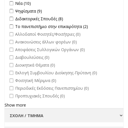
Apply Νέα filter
Apply Νέα filter
Νέα (10)
Apply Ψηφίσματα filter
Apply Ψηφίσματα filter
Ψηφίσματα (9)
Apply Διδακτορικές Σπουδές filter
Apply Διδακτορικές Σπουδές
Διδακτορικές Σπουδές (8)
filter
Apply Το πανεπιστήμιο στην επικαιρότητα filter
Apply Το
Το πανεπιστήμιο στην επικαιρότητα (2)
πανεπιστήμιο στην
undefined
Αλλοδαποί Φοιτητές/Φοιτήτριες (0)
επικαιρότητα filter
undefined
Ανακοινώσεις άλλων φορέων (0)
undefined
Αποφάσεις Συλλογικών Οργάνων (0)
undefined
Διαβουλεύσεις (0)
undefined
Διοικητικά Θέματα (0)
undefined
Εκλογή Συμβουλίου Διοίκησης-Πρύτανη (0)
undefined
Φοιτητική Μέριμνα (0)
undefined
Περιοδικές Εκδόσεις Πανεπιστημίου (0)
undefined
Προπτυχιακές Σπουδές (0)
Show more