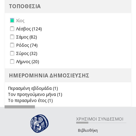
ΤΟΠΟΘΕΣΙΑ
Remove Χίος filter
Χίος
Apply Λέσβος filter
Apply Λέσβος filter
Λέσβος (124)
Apply Σάμος filter
Apply Σάμος filter
Σάμος (82)
Apply Ρόδος filter
Apply Ρόδος filter
Ρόδος (74)
Apply Σύρος filter
Apply Σύρος filter
Σύρος (32)
Apply Λήμνος filter
Apply Λήμνος filter
Λήμνος (20)
ΗΜΕΡΟΜΗΝΙΑ ΔΗΜΟΣΙΕΥΣΗΣ
Περασμένη εβδομάδα (1)
Apply Περασμένη εβδομάδα filter
Τον προηγούμενο μήνα (1)
Apply Τον προηγούμενο μήνα
Το περασμένο έτος (1)
Apply Το περασμένο έτος filter
filter
ΧΡΗΣΙΜΟΙ ΣΥΝΔΕΣΜΟΙ
Βιβλιοθήκη