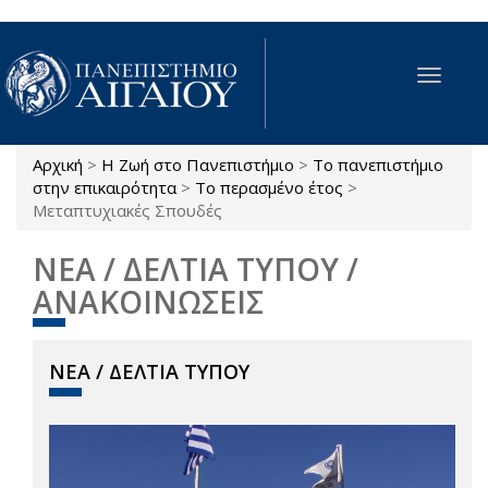
Παράκαμψη προς το κυρίως περιεχόμενο
Toggle
navigat
Αρχική
>
Η Ζωή στο Πανεπιστήμιο
>
Το πανεπιστήμιο
Είστε εδώ
στην επικαιρότητα
>
Το περασμένο έτος
>
Μεταπτυχιακές Σπουδές
ΝΕΑ / ΔΕΛΤΙΑ ΤΥΠΟΥ /
ΑΝΑΚΟΙΝΩΣΕΙΣ
ΝΕΑ / ΔΕΛΤΙΑ ΤΥΠΟΥ