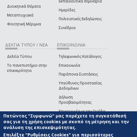
Εκπαιδευτικά σεμινάρια
Διοικητικά Θέματα
Ημερίδες
Μεταπτυχιακά
Πολιτιστικές Εκδηλώσεις
Φοιτητική Μέριμνα
Συνέδρια
ΔΕΛΤΙΑ ΤΥΠΟΥ / ΝΕΑ
ΕΠΙΚΟΙΝΩΝΙΑ
Δελτία Τύπου
Τηλεφωνικός Κατάλογος
Το πανεπιστήμιο στην
Επικοινωνία
επικαιρότητα
Παράπονα-Συστάσεις
Υπεύθυνος Προστασίας
Δεδομένων
Δήλωση
Προσβασιμότητας
Επικοινωνία με την Ομάδα
Πατώντας "Συμφωνώ" μας παρέχετε τη συγκατάθεσή
Ανάπτυξης του site
(link sends e-mail)
σας για τη χρήση cookies με σκοπό τη μέτρηση και την
ανάλυση της επισκεψιμότητας.
© ΠΑΝΕΠΙΣΤΗΜΙΟ ΑΙΓΑΙΟΥ
ΟΡΟΙ ΧΡΗΣΗΣ
ΠΟΛΙΤΙΚΗ COOKIES
ΟΜΑΔΑ
ΑΝΑΠΤΥΞΗΣ
Επιλέξτε "Ρυθμίσεις Cookies" για περισσότερες