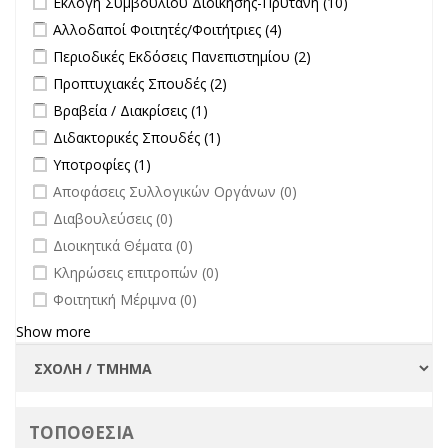
Εκλογή Συμβουλίου Διοίκησης-Πρύτανη (10)
Εκλογή
Apply Αλλοδαποί Φοιτητές/Φοιτήτριες filter
Apply Αλλοδαποί
Αλλοδαποί Φοιτητές/Φοιτήτριες (4)
Συμβουλίου
Φοιτητές/Φοιτήτριες
Apply Περιοδικές Εκδόσεις Πανεπιστημίου filter
Apply Περιοδικές
Περιοδικές Εκδόσεις Πανεπιστημίου (2)
Διοίκησης-
filter
Εκδόσεις
Πρύτανη
Apply Προπτυχιακές Σπουδές filter
Apply Προπτυχιακές Σπουδές
Προπτυχιακές Σπουδές (2)
Πανεπιστημίου
filter
filter
Apply Βραβεία / Διακρίσεις filter
Apply Βραβεία / Διακρίσεις filter
Βραβεία / Διακρίσεις (1)
filter
Apply Διδακτορικές Σπουδές filter
Apply Διδακτορικές Σπουδές
Διδακτορικές Σπουδές (1)
filter
Apply Υποτροφίες filter
Apply Υποτροφίες filter
Υποτροφίες (1)
undefined
Αποφάσεις Συλλογικών Οργάνων (0)
undefined
Διαβουλεύσεις (0)
undefined
Διοικητικά Θέματα (0)
undefined
Κληρώσεις επιτροπών (0)
undefined
Φοιτητική Μέριμνα (0)
Show more
ΤΟΠΟΘΕΣΙΑ