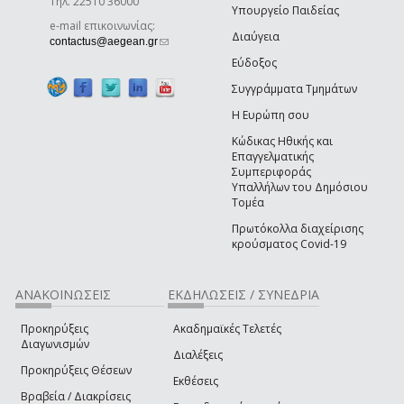
Τηλ. 22510 36000
Υπουργείο Παιδείας
e-mail επικοινωνίας:
Διαύγεια
(link sends e-mail)
contactus@aegean.gr
Εύδοξος
Συγγράμματα Τμημάτων
Η Ευρώπη σου
Κώδικας Ηθικής και
Επαγγελματικής
Συμπεριφοράς
Υπαλλήλων του Δημόσιου
Τομέα
Πρωτόκολλα διαχείρισης
κρούσματος Covid-19
ΑΝΑΚΟΙΝΩΣΕΙΣ
ΕΚΔΗΛΩΣΕΙΣ / ΣΥΝΕΔΡΙΑ
Προκηρύξεις
Ακαδημαϊκές Τελετές
Διαγωνισμών
Διαλέξεις
Προκηρύξεις Θέσεων
Εκθέσεις
Βραβεία / Διακρίσεις