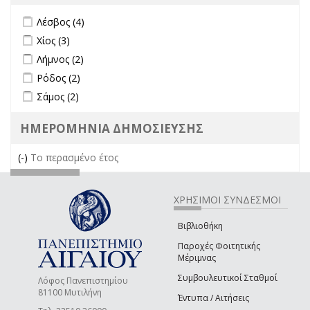
Apply Λέσβος filter
Apply Λέσβος filter
Λέσβος (4)
Apply Χίος filter
Apply Χίος filter
Χίος (3)
Apply Λήμνος filter
Apply Λήμνος filter
Λήμνος (2)
Apply Ρόδος filter
Apply Ρόδος filter
Ρόδος (2)
Apply Σάμος filter
Apply Σάμος filter
Σάμος (2)
ΗΜΕΡΟΜΗΝΙΑ ΔΗΜΟΣΙΕΥΣΗΣ
(-)
Remove Το περασμένο έτος filter
Το περασμένο έτος
ΧΡΗΣΙΜΟΙ ΣΥΝΔΕΣΜΟΙ
Βιβλιοθήκη
Παροχές Φοιτητικής
Μέριμνας
Συμβουλευτικοί Σταθμοί
Λόφος Πανεπιστημίου
81100 Μυτιλήνη
Έντυπα / Αιτήσεις