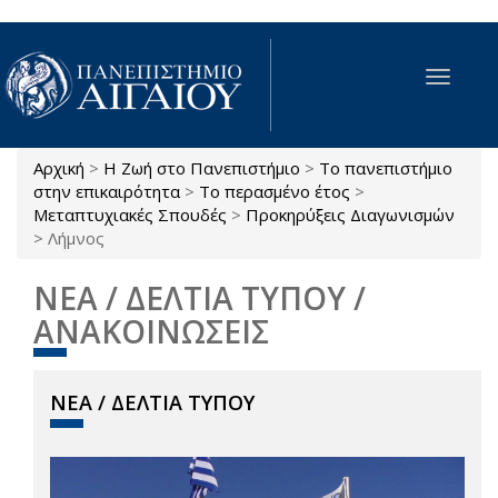
Παράκαμψη προς το κυρίως περιεχόμενο
Toggle
navigat
Αρχική
>
Η Ζωή στο Πανεπιστήμιο
>
Το πανεπιστήμιο
Είστε εδώ
στην επικαιρότητα
>
Το περασμένο έτος
>
Μεταπτυχιακές Σπουδές
>
Προκηρύξεις Διαγωνισμών
>
Λήμνος
ΝΕΑ / ΔΕΛΤΙΑ ΤΥΠΟΥ /
ΑΝΑΚΟΙΝΩΣΕΙΣ
ΝΕΑ / ΔΕΛΤΙΑ ΤΥΠΟΥ