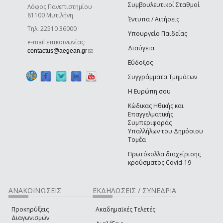
Συμβουλευτικοί Σταθμοί
Λόφος Πανεπιστημίου
81100 Μυτιλήνη
Έντυπα / Αιτήσεις
Τηλ. 22510 36000
Υπουργείο Παιδείας
e-mail επικοινωνίας:
Διαύγεια
(link sends e-mail)
contactus@aegean.gr
Εύδοξος
Συγγράμματα Τμημάτων
Η Ευρώπη σου
Κώδικας Ηθικής και
Επαγγελματικής
Συμπεριφοράς
Υπαλλήλων του Δημόσιου
Τομέα
Πρωτόκολλα διαχείρισης
κρούσματος Covid-19
ΑΝΑΚΟΙΝΩΣΕΙΣ
ΕΚΔΗΛΩΣΕΙΣ / ΣΥΝΕΔΡΙΑ
Προκηρύξεις
Ακαδημαϊκές Τελετές
Διαγωνισμών