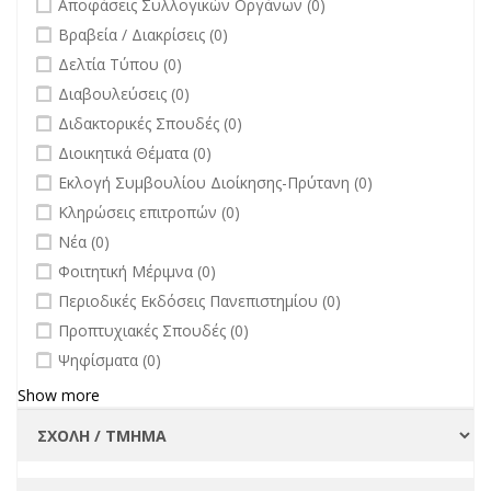
Αποφάσεις Συλλογικών Οργάνων (0)
undefined
Βραβεία / Διακρίσεις (0)
undefined
Δελτία Τύπου (0)
undefined
Διαβουλεύσεις (0)
undefined
Διδακτορικές Σπουδές (0)
undefined
Διοικητικά Θέματα (0)
undefined
Εκλογή Συμβουλίου Διοίκησης-Πρύτανη (0)
undefined
Κληρώσεις επιτροπών (0)
undefined
Νέα (0)
undefined
Φοιτητική Μέριμνα (0)
undefined
Περιοδικές Εκδόσεις Πανεπιστημίου (0)
undefined
Προπτυχιακές Σπουδές (0)
undefined
Ψηφίσματα (0)
Show more