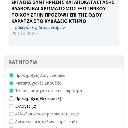
ΕΡΓΑΣΙΕΣ ΣΥΝΤΗΡΗΣΗΣ ΚΑΙ ΑΠΟΚΑΤΑΣΤΑΣΗΣ
ΒΛΑΒΩΝ ΚΑΙ ΧΡΩΜΑΤΙΣΜΟΣ ΕΞΩΤΕΡΙΚΟΥ
ΤΟΙΧΟΥ ΣΤΗΝ ΠΡΟΣΟΨΗ ΕΠΙ ΤΗΣ ΟΔΟΥ
ΚΑΡΑΤΖΑ ΣΤΟ ΚΥΔΑΔΕΙΟ ΚΤΗΡΙΟ
Προκηρύξεις Διαγωνισμών
29 Σεπ 2025
ΚΑΤΗΓΟΡΙΑ
Remove Προκηρύξεις Διαγωνισμών filter
Προκηρύξεις Διαγωνισμών
Remove Μεταπτυχιακές Σπουδές filter
Μεταπτυχιακές Σπουδές
Remove Το πανεπιστήμιο στην επικαιρότητα filter
Το πανεπιστήμιο στην επικαιρότητα
Apply Προκηρύξεις Θέσεων filter
Apply Προκηρύξεις Θέσεων filter
Προκηρύξεις Θέσεων (3)
Apply Εκλογές filter
Apply Εκλογές filter
Εκλογές (2)
undefined
Αλλοδαποί Φοιτητές/Φοιτήτριες (0)
undefined
Ανακοινώσεις άλλων φορέων (0)
undefined