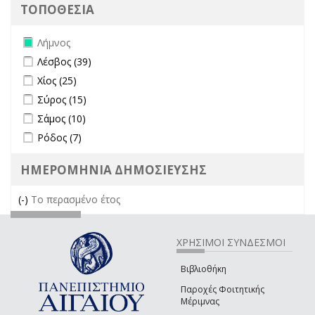
ΤΟΠΟΘΕΣΙΑ
Remove Λήμνος filter
Λήμνος
Apply Λέσβος filter
Apply Λέσβος filter
Λέσβος (39)
Apply Χίος filter
Apply Χίος filter
Χίος (25)
Apply Σύρος filter
Apply Σύρος filter
Σύρος (15)
Apply Σάμος filter
Apply Σάμος filter
Σάμος (10)
Apply Ρόδος filter
Apply Ρόδος filter
Ρόδος (7)
ΗΜΕΡΟΜΗΝΙΑ ΔΗΜΟΣΙΕΥΣΗΣ
(-)
Remove Το περασμένο έτος filter
Το περασμένο έτος
ΧΡΗΣΙΜΟΙ ΣΥΝΔΕΣΜΟΙ
Βιβλιοθήκη
Παροχές Φοιτητικής
Μέριμνας