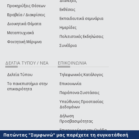
Διαλέξεις
Προκηρύξεις Θέσεων
Εκθέσεις
Βραβεία / Διακρίσεις
Εκπαιδευτικά σεμινάρια
Διοικητικά Θέματα
Ημερίδες
Μεταπτυχιακά
Πολιτιστικές Εκδηλώσεις
Φοιτητική Μέριμνα
Συνέδρια
ΔΕΛΤΙΑ ΤΥΠΟΥ / ΝΕΑ
ΕΠΙΚΟΙΝΩΝΙΑ
Δελτία Τύπου
Τηλεφωνικός Κατάλογος
Το πανεπιστήμιο στην
Επικοινωνία
επικαιρότητα
Παράπονα-Συστάσεις
Υπεύθυνος Προστασίας
Δεδομένων
Δήλωση
Προσβασιμότητας
Επικοινωνία με την Ομάδα
Πατώντας "Συμφωνώ" μας παρέχετε τη συγκατάθεσή
Ανάπτυξης του site
(link sends e-mail)