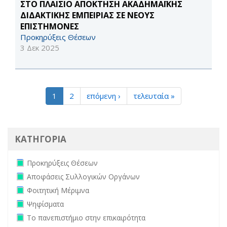
ΣΤΟ ΠΛΑΙΣΙΟ ΑΠΟΚΤΗΣΗ ΑΚΑΔΗΜΑΪΚΗΣ
ΔΙΔΑΚΤΙΚΗΣ ΕΜΠΕΙΡΙΑΣ ΣΕ ΝΕΟΥΣ
ΕΠΙΣΤΗΜΟΝΕΣ
Προκηρύξεις Θέσεων
3 Δεκ 2025
1
2
επόμενη ›
τελευταία »
ΚΑΤΗΓΟΡΙΑ
Remove Προκηρύξεις Θέσεων filter
Προκηρύξεις Θέσεων
Remove Αποφάσεις Συλλογικών Οργάνων filter
Αποφάσεις Συλλογικών Οργάνων
Remove Φοιτητική Μέριμνα filter
Φοιτητική Μέριμνα
Remove Ψηφίσματα filter
Ψηφίσματα
Remove Το πανεπιστήμιο στην επικαιρότητα filter
Το πανεπιστήμιο στην επικαιρότητα