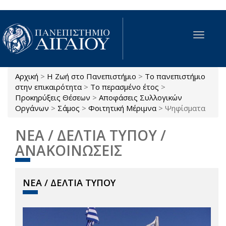
Παράκαμψη προς το κυρίως περιεχόμενο
Toggle
navigat
Αρχική
>
Η Ζωή στο Πανεπιστήμιο
>
Το πανεπιστήμιο
Είστε εδώ
στην επικαιρότητα
>
Το περασμένο έτος
>
Προκηρύξεις Θέσεων
>
Αποφάσεις Συλλογικών
Οργάνων
>
Σάμος
>
Φοιτητική Μέριμνα
>
Ψηφίσματα
ΝΕΑ / ΔΕΛΤΙΑ ΤΥΠΟΥ /
ΑΝΑΚΟΙΝΩΣΕΙΣ
ΝΕΑ / ΔΕΛΤΙΑ ΤΥΠΟΥ