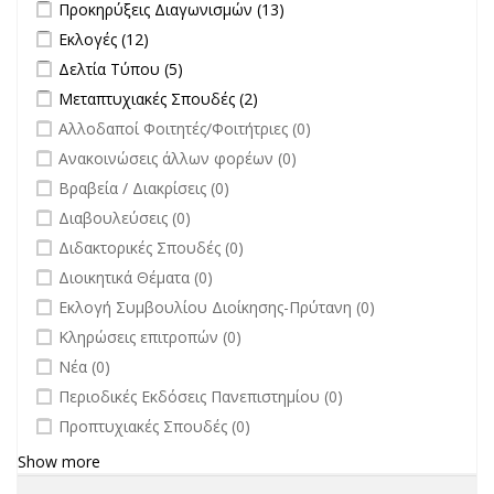
Apply Προκηρύξεις Διαγωνισμών filter
Apply Προκηρύξεις
Προκηρύξεις Διαγωνισμών (13)
Διαγωνισμών filter
Apply Εκλογές filter
Apply Εκλογές filter
Εκλογές (12)
Apply Δελτία Τύπου filter
Apply Δελτία Τύπου filter
Δελτία Τύπου (5)
Apply Μεταπτυχιακές Σπουδές filter
Apply Μεταπτυχιακές Σπουδές
Μεταπτυχιακές Σπουδές (2)
filter
undefined
Αλλοδαποί Φοιτητές/Φοιτήτριες (0)
undefined
Ανακοινώσεις άλλων φορέων (0)
undefined
Βραβεία / Διακρίσεις (0)
undefined
Διαβουλεύσεις (0)
undefined
Διδακτορικές Σπουδές (0)
undefined
Διοικητικά Θέματα (0)
undefined
Εκλογή Συμβουλίου Διοίκησης-Πρύτανη (0)
undefined
Κληρώσεις επιτροπών (0)
undefined
Νέα (0)
undefined
Περιοδικές Εκδόσεις Πανεπιστημίου (0)
undefined
Προπτυχιακές Σπουδές (0)
Show more