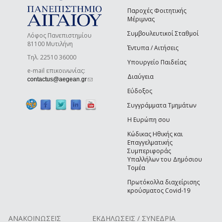
Παροχές Φοιτητικής
Μέριμνας
Συμβουλευτικοί Σταθμοί
Λόφος Πανεπιστημίου
81100 Μυτιλήνη
Έντυπα / Αιτήσεις
Τηλ. 22510 36000
Υπουργείο Παιδείας
e-mail επικοινωνίας:
Διαύγεια
(link sends e-mail)
contactus@aegean.gr
Εύδοξος
Συγγράμματα Τμημάτων
Η Ευρώπη σου
Κώδικας Ηθικής και
Επαγγελματικής
Συμπεριφοράς
Υπαλλήλων του Δημόσιου
Τομέα
Πρωτόκολλα διαχείρισης
κρούσματος Covid-19
ΑΝΑΚΟΙΝΩΣΕΙΣ
ΕΚΔΗΛΩΣΕΙΣ / ΣΥΝΕΔΡΙΑ