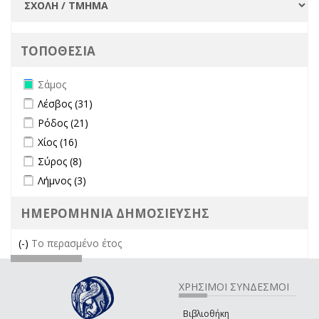
ΤΟΠΟΘΕΣΙΑ
Remove Σάμος filter
Σάμος
Apply Λέσβος filter
Apply Λέσβος filter
Λέσβος (31)
Apply Ρόδος filter
Apply Ρόδος filter
Ρόδος (21)
Apply Χίος filter
Apply Χίος filter
Χίος (16)
Apply Σύρος filter
Apply Σύρος filter
Σύρος (8)
Apply Λήμνος filter
Apply Λήμνος filter
Λήμνος (3)
ΗΜΕΡΟΜΗΝΙΑ ΔΗΜΟΣΙΕΥΣΗΣ
(-)
Remove Το περασμένο έτος filter
Το περασμένο έτος
ΧΡΗΣΙΜΟΙ ΣΥΝΔΕΣΜΟΙ
Βιβλιοθήκη