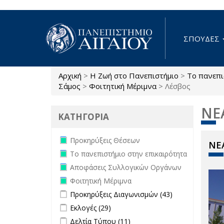
Παράκαμψη προς το κυρίως περιεχόμενο
ΣΠΟΥΔΕΣ
Αρχική
>
Η Ζωή στο Πανεπιστήμιο
>
Το πανεπι
Είστε εδώ
Σάμος
>
Φοιτητική Μέριμνα
>
Λέσβος
ΝΕ
ΚΑΤΗΓΟΡΙΑ
Remove Προκηρύξεις Θέσεων filter
Προκηρύξεις Θέσεων
ΝΕΑ
Remove Το πανεπιστήμιο στην
Το πανεπιστήμιο στην επικαιρότητα
επικαιρότητα filter
Remove Αποφάσεις Συλλογικών
Αποφάσεις Συλλογικών Οργάνων
Οργάνων filter
Remove Φοιτητική Μέριμνα filter
Φοιτητική Μέριμνα
Apply Προκηρύξεις Διαγωνισμών
Apply
Προκηρύξεις Διαγωνισμών (43)
filter
Προκηρύξεις
Apply Εκλογές filter
Apply Εκλογές filter
Εκλογές (29)
Διαγωνισμών
Apply Δελτία Τύπου filter
Apply Δελτία
Δελτία Τύπου (11)
filter