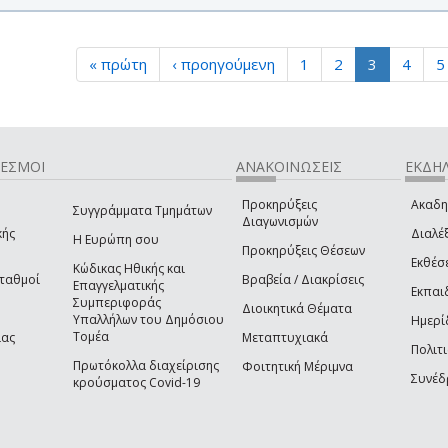
« πρώτη
‹ προηγούμενη
1
2
3
4
5
ΔΕΣΜΟΙ
ΑΝΑΚΟΙΝΩΣΕΙΣ
ΕΚΔΗΛ
Προκηρύξεις
Ακαδη
Συγγράμματα Τμημάτων
Διαγωνισμών
κής
Διαλέξ
Η Ευρώπη σου
Προκηρύξεις Θέσεων
Εκθέσ
Κώδικας Ηθικής και
Σταθμοί
Βραβεία / Διακρίσεις
Επαγγελματικής
Εκπαι
Συμπεριφοράς
Διοικητικά Θέματα
Υπαλλήλων του Δημόσιου
Ημερί
Τομέα
ίας
Μεταπτυχιακά
Πολιτι
Πρωτόκολλα διαχείρισης
Φοιτητική Μέριμνα
Συνέδ
κρούσματος Covid-19