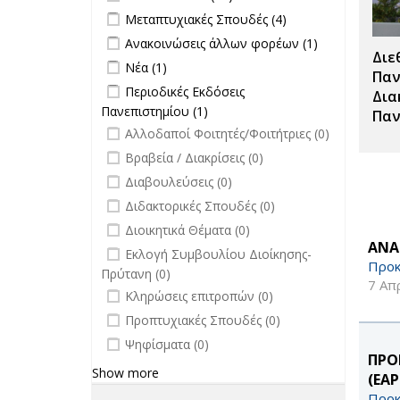
Τύπου filter
Apply Μεταπτυχιακές Σπουδές filter
Apply
Μεταπτυχιακές Σπουδές (4)
Μεταπτυχιακές
Apply Ανακοινώσεις άλλων φορέων
Apply
Ανακοινώσεις άλλων φορέων (1)
Σπουδές filter
Διε
filter
Ανακοινώσεις
Apply Νέα filter
Apply Νέα filter
Νέα (1)
άλλων
Παν
Apply Περιοδικές Εκδόσεις
Περιοδικές Εκδόσεις
φορέων filter
Δια
Πανεπιστημίου filter
Πανεπιστημίου (1)
Apply Περιοδικές
Παν
undefined
Εκδόσεις
Αλλοδαποί Φοιτητές/Φοιτήτριες (0)
Πανεπιστημίου filter
undefined
Βραβεία / Διακρίσεις (0)
undefined
Διαβουλεύσεις (0)
undefined
Διδακτορικές Σπουδές (0)
undefined
Διοικητικά Θέματα (0)
ΑΝΑ
undefined
Εκλογή Συμβουλίου Διοίκησης-
Προκ
Πρύτανη (0)
7 Απ
undefined
Κληρώσεις επιτροπών (0)
undefined
Προπτυχιακές Σπουδές (0)
undefined
Ψηφίσματα (0)
ΠΡΟ
Show more
(ΕΑ
Προκ