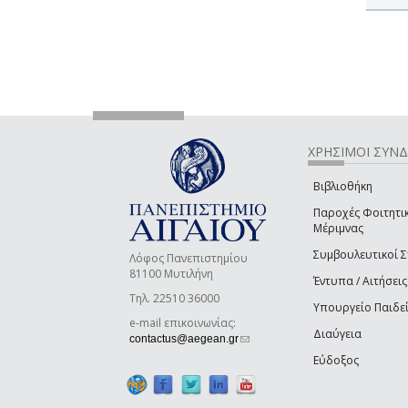
ΧΡΗΣΙΜΟΙ ΣΥΝ
Βιβλιοθήκη
Παροχές Φοιτητι
Μέριμνας
Συμβουλευτικοί 
Λόφος Πανεπιστημίου
81100 Μυτιλήνη
Έντυπα / Αιτήσεις
Τηλ. 22510 36000
Υπουργείο Παιδε
e-mail επικοινωνίας:
Διαύγεια
(link sends e-mail)
contactus@aegean.gr
Εύδοξος