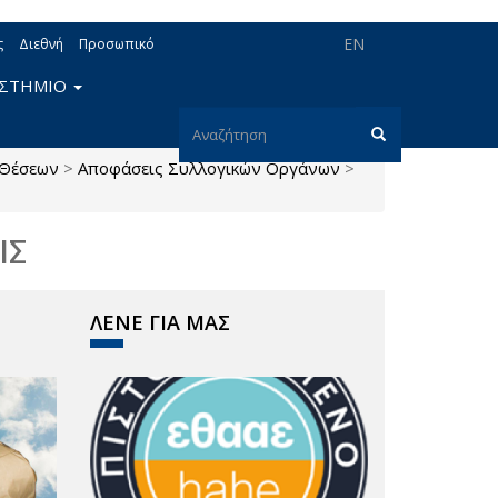
EN
ς
Διεθνή
Προσωπικό
ΙΣΤΗΜΙΟ
Φόρμα
 Θέσεων
>
Αποφάσεις Συλλογικών Οργάνων
>
αναζήτησης
Αναζήτηση
ΙΣ
ΛΕΝΕ ΓΙΑ ΜΑΣ