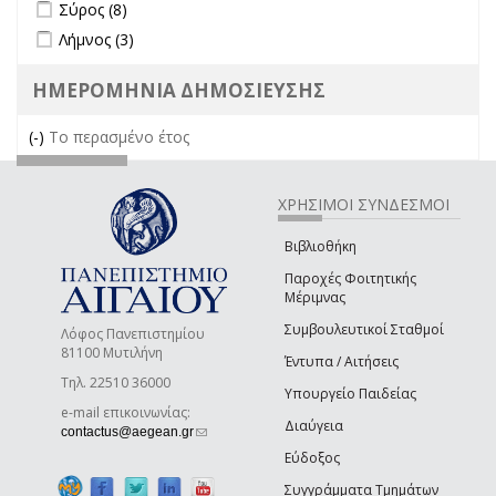
Apply Σύρος filter
Apply Σύρος filter
Σύρος (8)
Apply Λήμνος filter
Apply Λήμνος filter
Λήμνος (3)
ΗΜΕΡΟΜΗΝΙΑ ΔΗΜΟΣΙΕΥΣΗΣ
(-)
Remove Το περασμένο έτος filter
Το περασμένο έτος
ΧΡΗΣΙΜΟΙ ΣΥΝΔΕΣΜΟΙ
Βιβλιοθήκη
Παροχές Φοιτητικής
Μέριμνας
Συμβουλευτικοί Σταθμοί
Λόφος Πανεπιστημίου
81100 Μυτιλήνη
Έντυπα / Αιτήσεις
Τηλ. 22510 36000
Υπουργείο Παιδείας
e-mail επικοινωνίας:
Διαύγεια
(link sends e-mail)
contactus@aegean.gr
Εύδοξος
Συγγράμματα Τμημάτων