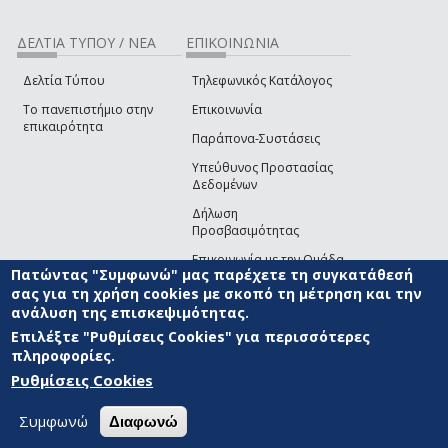
ΔΕΛΤΙΑ ΤΥΠΟΥ / ΝΕΑ
ΕΠΙΚΟΙΝΩΝΙΑ
Δελτία Τύπου
Τηλεφωνικός Κατάλογος
Το πανεπιστήμιο στην
Επικοινωνία
επικαιρότητα
Παράπονα-Συστάσεις
Υπεύθυνος Προστασίας
Δεδομένων
Δήλωση
Προσβασιμότητας
Επικοινωνία με την Ομάδα
Πατώντας "Συμφωνώ" μας παρέχετε τη συγκατάθεσή
Ανάπτυξης του site
(link sends e-mail)
σας για τη χρήση cookies με σκοπό τη μέτρηση και την
ανάλυση της επισκεψιμότητας.
© ΠΑΝΕΠΙΣΤΗΜΙΟ ΑΙΓΑΙΟΥ
ΟΡΟΙ ΧΡΗΣΗΣ
ΠΟΛΙΤΙΚΗ COOKIES
ΟΜΑΔΑ
ΑΝΑΠΤΥΞΗΣ
Επιλέξτε "Ρυθμίσεις Cookies" για περισσότερες
πληροφορίες.
Ρυθμίσεις Cookies
Συμφωνώ
Διαφωνώ