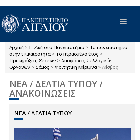
Παράκαμψη προς το κυρίως περιεχόμενο
Toggle
navigat
Αρχική
>
Η Ζωή στο Πανεπιστήμιο
>
Το πανεπιστήμιο
Είστε εδώ
στην επικαιρότητα
>
Το περασμένο έτος
>
Προκηρύξεις Θέσεων
>
Αποφάσεις Συλλογικών
Οργάνων
>
Σάμος
>
Φοιτητική Μέριμνα
>
Λέσβος
ΝΕΑ / ΔΕΛΤΙΑ ΤΥΠΟΥ /
ΑΝΑΚΟΙΝΩΣΕΙΣ
ΝΕΑ / ΔΕΛΤΙΑ ΤΥΠΟΥ