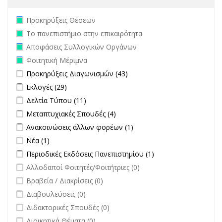
Remove Προκηρύξεις Θέσεων filter
Προκηρύξεις Θέσεων
Remove Το πανεπιστήμιο στην επικαιρότητα filter
Το πανεπιστήμιο στην επικαιρότητα
Remove Αποφάσεις Συλλογικών Οργάνων filter
Αποφάσεις Συλλογικών Οργάνων
Remove Φοιτητική Μέριμνα filter
Φοιτητική Μέριμνα
Apply Προκηρύξεις Διαγωνισμών filter
Apply Προκηρύξεις
Προκηρύξεις Διαγωνισμών (43)
Διαγωνισμών filter
Apply Εκλογές filter
Apply Εκλογές filter
Εκλογές (29)
Apply Δελτία Τύπου filter
Apply Δελτία Τύπου filter
Δελτία Τύπου (11)
Apply Μεταπτυχιακές Σπουδές filter
Apply Μεταπτυχιακές Σπουδές
Μεταπτυχιακές Σπουδές (4)
filter
Apply Ανακοινώσεις άλλων φορέων filter
Apply Ανακοινώσεις
Ανακοινώσεις άλλων φορέων (1)
άλλων φορέων filter
Apply Νέα filter
Apply Νέα filter
Νέα (1)
Apply Περιοδικές Εκδόσεις Πανεπιστημίου filter
Apply Περιοδικές
Περιοδικές Εκδόσεις Πανεπιστημίου (1)
Εκδόσεις
undefined
Αλλοδαποί Φοιτητές/Φοιτήτριες (0)
Πανεπιστημίου
undefined
Βραβεία / Διακρίσεις (0)
filter
undefined
Διαβουλεύσεις (0)
undefined
Διδακτορικές Σπουδές (0)
undefined
Διοικητικά Θέματα (0)