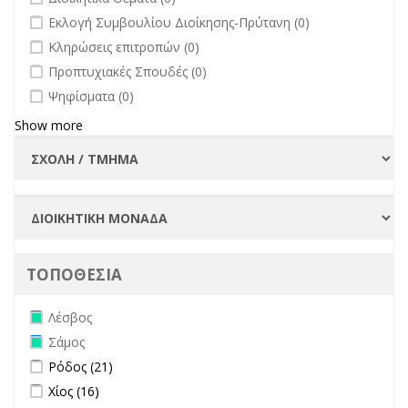
undefined
Εκλογή Συμβουλίου Διοίκησης-Πρύτανη (0)
undefined
Κληρώσεις επιτροπών (0)
undefined
Προπτυχιακές Σπουδές (0)
undefined
Ψηφίσματα (0)
Show more
ΤΟΠΟΘΕΣΙΑ
Remove Λέσβος filter
Λέσβος
Remove Σάμος filter
Σάμος
Apply Ρόδος filter
Apply Ρόδος filter
Ρόδος (21)
Apply Χίος filter
Apply Χίος filter
Χίος (16)