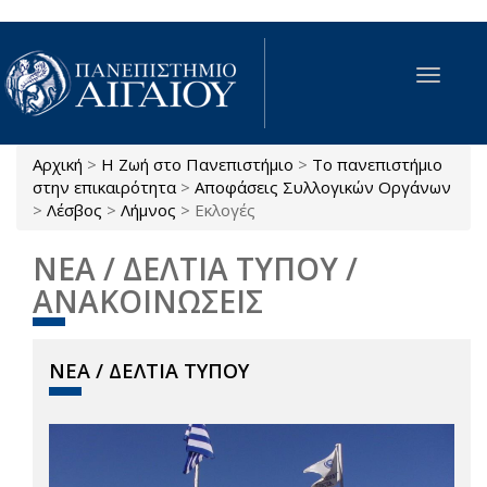
Παράκαμψη προς το κυρίως περιεχόμενο
Toggle
navigat
Αρχική
>
Η Ζωή στο Πανεπιστήμιο
>
Το πανεπιστήμιο
Είστε εδώ
στην επικαιρότητα
>
Αποφάσεις Συλλογικών Οργάνων
>
Λέσβος
>
Λήμνος
>
Εκλογές
ΝΕΑ / ΔΕΛΤΙΑ ΤΥΠΟΥ /
ΑΝΑΚΟΙΝΩΣΕΙΣ
ΝΕΑ / ΔΕΛΤΙΑ ΤΥΠΟΥ