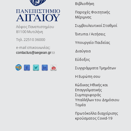
Βιβλιοθήκη
Παροχές Φοιτητικής
Μέριμνας
Συμβουλευτικοί Σταθμοί
Λόφος Πανεπιστημίου
81100 Μυτιλήνη
Έντυπα / Αιτήσεις
Τηλ. 22510 36000
Υπουργείο Παιδείας
e-mail επικοινωνίας:
Διαύγεια
(link sends e-mail)
contactus@aegean.gr
Εύδοξος
Συγγράμματα Τμημάτων
Η Ευρώπη σου
Κώδικας Ηθικής και
Επαγγελματικής
Συμπεριφοράς
Υπαλλήλων του Δημόσιου
Τομέα
Πρωτόκολλα διαχείρισης
κρούσματος Covid-19