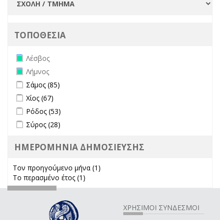
ΤΟΠΟΘΕΣΙΑ
Remove Λέσβος filter
Λέσβος
Remove Λήμνος filter
Λήμνος
Apply Σάμος filter
Apply Σάμος filter
Σάμος (85)
Apply Χίος filter
Apply Χίος filter
Χίος (67)
Apply Ρόδος filter
Apply Ρόδος filter
Ρόδος (53)
Apply Σύρος filter
Apply Σύρος filter
Σύρος (28)
ΗΜΕΡΟΜΗΝΙΑ ΔΗΜΟΣΙΕΥΣΗΣ
Τον προηγούμενο μήνα (1)
Apply Τον προηγούμενο μήνα
Το περασμένο έτος (1)
Apply Το περασμένο έτος filter
filter
ΧΡΗΣΙΜΟΙ ΣΥΝΔΕΣΜΟΙ