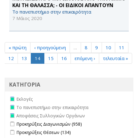
ΚΑΙ ΤΗ ΘΑΛΑΣΣΑ; - ΟΙ ΕΙΔΙΚΟΙ ΑΠΑΝΤΟΥΝ
Το πανεπιστήμιο στην επικαιρότητα
7 Μάιος 2020
« πρώτη
‹ προηγούμενη
…
8
9
10
11
12
13
14
15
16
επόμενη ›
τελευταία »
ΚΑΤΗΓΟΡΙΑ
Remove Εκλογές filter
Εκλογές
Remove Το πανεπιστήμιο στην επικαιρότητα filter
Το πανεπιστήμιο στην επικαιρότητα
Remove Αποφάσεις Συλλογικών Οργάνων filter
Αποφάσεις Συλλογικών Οργάνων
Apply Προκηρύξεις Διαγωνισμών filter
Apply Προκηρύξεις
Προκηρύξεις Διαγωνισμών (958)
Διαγωνισμών filter
Apply Προκηρύξεις Θέσεων filter
Apply Προκηρύξεις Θέσεων
Προκηρύξεις Θέσεων (134)
filter