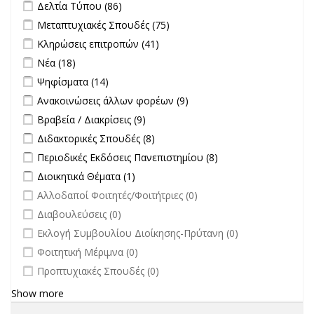
Apply Δελτία Τύπου filter
Apply Δελτία Τύπου filter
Δελτία Τύπου (86)
Apply Μεταπτυχιακές Σπουδές filter
Apply Μεταπτυχιακές
Μεταπτυχιακές Σπουδές (75)
Σπουδές filter
Apply Κληρώσεις επιτροπών filter
Apply Κληρώσεις επιτροπών
Κληρώσεις επιτροπών (41)
filter
Apply Νέα filter
Apply Νέα filter
Νέα (18)
Apply Ψηφίσματα filter
Apply Ψηφίσματα filter
Ψηφίσματα (14)
Apply Ανακοινώσεις άλλων φορέων filter
Apply Ανακοινώσεις
Ανακοινώσεις άλλων φορέων (9)
άλλων φορέων filter
Apply Βραβεία / Διακρίσεις filter
Apply Βραβεία / Διακρίσεις filter
Βραβεία / Διακρίσεις (9)
Apply Διδακτορικές Σπουδές filter
Apply Διδακτορικές Σπουδές
Διδακτορικές Σπουδές (8)
filter
Apply Περιοδικές Εκδόσεις Πανεπιστημίου filter
Apply Περιοδικές
Περιοδικές Εκδόσεις Πανεπιστημίου (8)
Εκδόσεις
Apply Διοικητικά Θέματα filter
Apply Διοικητικά Θέματα filter
Διοικητικά Θέματα (1)
Πανεπιστημίου
undefined
Αλλοδαποί Φοιτητές/Φοιτήτριες (0)
filter
undefined
Διαβουλεύσεις (0)
undefined
Εκλογή Συμβουλίου Διοίκησης-Πρύτανη (0)
undefined
Φοιτητική Μέριμνα (0)
undefined
Προπτυχιακές Σπουδές (0)
Show more