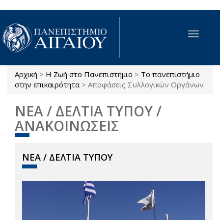
Παράκαμψη προς το κυρίως περιεχόμενο
Toggle
navigat
Αρχική
>
Η Ζωή στο Πανεπιστήμιο
>
Το πανεπιστήμιο
Είστε εδώ
στην επικαιρότητα
>
Αποφάσεις Συλλογικών Οργάνων
ΝΕΑ / ΔΕΛΤΙΑ ΤΥΠΟΥ /
ΑΝΑΚΟΙΝΩΣΕΙΣ
ΝΕΑ / ΔΕΛΤΙΑ ΤΥΠΟΥ