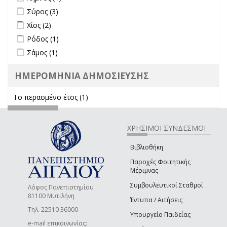
Apply Σύρος filter
Apply Σύρος filter
Σύρος (3)
Apply Χίος filter
Apply Χίος filter
Χίος (2)
Apply Ρόδος filter
Apply Ρόδος filter
Ρόδος (1)
Apply Σάμος filter
Apply Σάμος filter
Σάμος (1)
ΗΜΕΡΟΜΗΝΙΑ ΔΗΜΟΣΙΕΥΣΗΣ
Το περασμένο έτος (1)
Apply Το περασμένο έτος filter
ΧΡΗΣΙΜΟΙ ΣΥΝΔΕΣΜΟΙ
Βιβλιοθήκη
Παροχές Φοιτητικής
Μέριμνας
Συμβουλευτικοί Σταθμοί
Λόφος Πανεπιστημίου
81100 Μυτιλήνη
Έντυπα / Αιτήσεις
Τηλ. 22510 36000
Υπουργείο Παιδείας
e-mail επικοινωνίας: