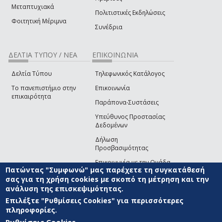
Μεταπτυχιακά
Πολιτιστικές Εκδηλώσεις
Φοιτητική Μέριμνα
Συνέδρια
ΔΕΛΤΙΑ ΤΥΠΟΥ / ΝΕΑ
ΕΠΙΚΟΙΝΩΝΙΑ
Δελτία Τύπου
Τηλεφωνικός Κατάλογος
Το πανεπιστήμιο στην
Επικοινωνία
επικαιρότητα
Παράπονα-Συστάσεις
Υπεύθυνος Προστασίας
Δεδομένων
Δήλωση
Προσβασιμότητας
Επικοινωνία με την Ομάδα
Πατώντας "Συμφωνώ" μας παρέχετε τη συγκατάθεσή
Ανάπτυξης του site
(link sends e-mail)
σας για τη χρήση cookies με σκοπό τη μέτρηση και την
ανάλυση της επισκεψιμότητας.
© ΠΑΝΕΠΙΣΤΗΜΙΟ ΑΙΓΑΙΟΥ
ΟΡΟΙ ΧΡΗΣΗΣ
ΠΟΛΙΤΙΚΗ COOKIES
ΟΜΑΔΑ
ΑΝΑΠΤΥΞΗΣ
Επιλέξτε "Ρυθμίσεις Cookies" για περισσότερες
πληροφορίες.