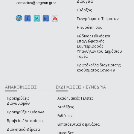
Διαύγεια
(link sends e-mail)
contactus@aegean.gr
Εύδοξος
Συγγράμματα Τμημάτων
Η Ευρώπη σου
Κώδικας Ηθικής και
Επαγγελματικής
Συμπεριφοράς
Υπαλλήλων του Δημόσιου
Τομέα
Πρωτόκολλα διαχείρισης
κρούσματος Covid-19
ΑΝΑΚΟΙΝΩΣΕΙΣ
ΕΚΔΗΛΩΣΕΙΣ / ΣΥΝΕΔΡΙΑ
Προκηρύξεις
Ακαδημαϊκές Τελετές
Διαγωνισμών
Διαλέξεις
Προκηρύξεις Θέσεων
Εκθέσεις
Βραβεία / Διακρίσεις
Εκπαιδευτικά σεμινάρια
Διοικητικά Θέματα
Ημερίδες