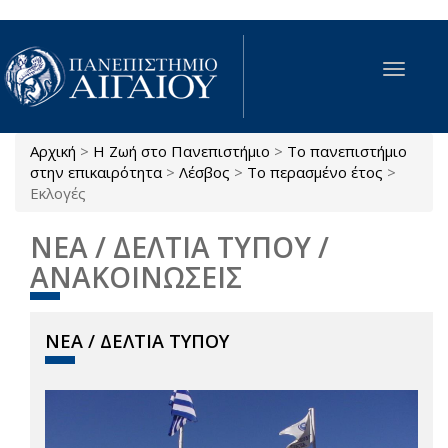
Παράκαμψη προς το κυρίως περιεχόμενο
Toggle
navigat
Αρχική
>
Η Ζωή στο Πανεπιστήμιο
>
Το πανεπιστήμιο
Είστε εδώ
στην επικαιρότητα
>
Λέσβος
>
Το περασμένο έτος
>
Εκλογές
ΝΕΑ / ΔΕΛΤΙΑ ΤΥΠΟΥ /
ΑΝΑΚΟΙΝΩΣΕΙΣ
ΝΕΑ / ΔΕΛΤΙΑ ΤΥΠΟΥ