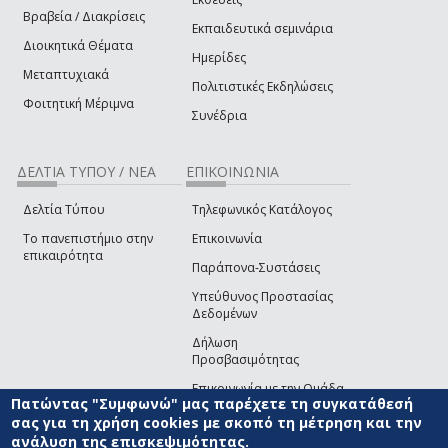
Βραβεία / Διακρίσεις
Εκπαιδευτικά σεμινάρια
Διοικητικά Θέματα
Ημερίδες
Μεταπτυχιακά
Πολιτιστικές Εκδηλώσεις
Φοιτητική Μέριμνα
Συνέδρια
ΔΕΛΤΙΑ ΤΥΠΟΥ / ΝΕΑ
ΕΠΙΚΟΙΝΩΝΙΑ
Δελτία Τύπου
Τηλεφωνικός Κατάλογος
Το πανεπιστήμιο στην
Επικοινωνία
επικαιρότητα
Παράπονα-Συστάσεις
Υπεύθυνος Προστασίας
Δεδομένων
Δήλωση
Προσβασιμότητας
Επικοινωνία με την Ομάδα
Πατώντας "Συμφωνώ" μας παρέχετε τη συγκατάθεσή
Ανάπτυξης του site
(link sends e-mail)
σας για τη χρήση cookies με σκοπό τη μέτρηση και την
ανάλυση της επισκεψιμότητας.
© ΠΑΝΕΠΙΣΤΗΜΙΟ ΑΙΓΑΙΟΥ
ΟΡΟΙ ΧΡΗΣΗΣ
ΠΟΛΙΤΙΚΗ COOKIES
ΟΜΑΔΑ