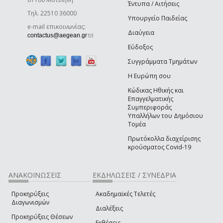
Έντυπα / Αιτήσεις
Τηλ. 22510 36000
Υπουργείο Παιδείας
e-mail επικοινωνίας:
Διαύγεια
(link sends e-mail)
contactus@aegean.gr
Εύδοξος
Συγγράμματα Τμημάτων
Η Ευρώπη σου
Κώδικας Ηθικής και
Επαγγελματικής
Συμπεριφοράς
Υπαλλήλων του Δημόσιου
Τομέα
Πρωτόκολλα διαχείρισης
κρούσματος Covid-19
ΑΝΑΚΟΙΝΩΣΕΙΣ
ΕΚΔΗΛΩΣΕΙΣ / ΣΥΝΕΔΡΙΑ
Προκηρύξεις
Ακαδημαϊκές Τελετές
Διαγωνισμών
Διαλέξεις
Προκηρύξεις Θέσεων
Εκθέσεις