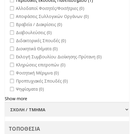
Περιοδικές Εκδόσεις Πανεπιστημίου (1)
Εκδόσεις
undefined
Αλλοδαποί Φοιτητές/Φοιτήτριες (0)
Πανεπιστημίου
undefined
Αποφάσεις Συλλογικών Οργάνων (0)
filter
undefined
Βραβεία / Διακρίσεις (0)
undefined
Διαβουλεύσεις (0)
undefined
Διδακτορικές Σπουδές (0)
undefined
Διοικητικά Θέματα (0)
undefined
Εκλογή Συμβουλίου Διοίκησης-Πρύτανη (0)
undefined
Κληρώσεις επιτροπών (0)
undefined
Φοιτητική Μέριμνα (0)
undefined
Προπτυχιακές Σπουδές (0)
undefined
Ψηφίσματα (0)
Show more
ΤΟΠΟΘΕΣΙΑ