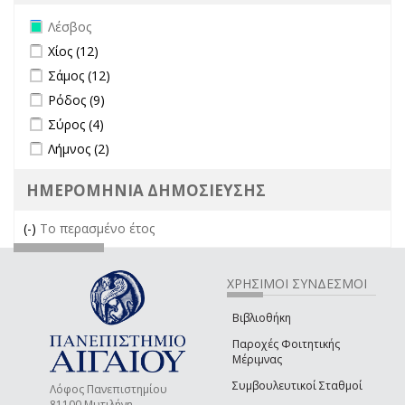
Remove Λέσβος filter
Λέσβος
Apply Χίος filter
Apply Χίος filter
Χίος (12)
Apply Σάμος filter
Apply Σάμος filter
Σάμος (12)
Apply Ρόδος filter
Apply Ρόδος filter
Ρόδος (9)
Apply Σύρος filter
Apply Σύρος filter
Σύρος (4)
Apply Λήμνος filter
Apply Λήμνος filter
Λήμνος (2)
ΗΜΕΡΟΜΗΝΙΑ ΔΗΜΟΣΙΕΥΣΗΣ
(-)
Remove Το περασμένο έτος filter
Το περασμένο έτος
ΧΡΗΣΙΜΟΙ ΣΥΝΔΕΣΜΟΙ
Βιβλιοθήκη
Παροχές Φοιτητικής
Μέριμνας
Συμβουλευτικοί Σταθμοί
Λόφος Πανεπιστημίου
81100 Μυτιλήνη