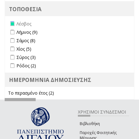
ΤΟΠΟΘΕΣΙΑ
Remove Λέσβος filter
Λέσβος
Apply Λήμνος filter
Apply Λήμνος filter
Λήμνος (9)
Apply Σάμος filter
Apply Σάμος filter
Σάμος (8)
Apply Χίος filter
Apply Χίος filter
Χίος (5)
Apply Σύρος filter
Apply Σύρος filter
Σύρος (3)
Apply Ρόδος filter
Apply Ρόδος filter
Ρόδος (2)
ΗΜΕΡΟΜΗΝΙΑ ΔΗΜΟΣΙΕΥΣΗΣ
Το περασμένο έτος (2)
Apply Το περασμένο έτος filter
ΧΡΗΣΙΜΟΙ ΣΥΝΔΕΣΜΟΙ
Βιβλιοθήκη
Παροχές Φοιτητικής
Μέριμνας