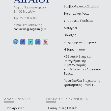
Συμβουλευτικοί Σταθμοί
Λόφος Πανεπιστημίου
81100 Μυτιλήνη
Έντυπα / Αιτήσεις
Τηλ. 22510 36000
Υπουργείο Παιδείας
e-mail επικοινωνίας:
Διαύγεια
(link sends e-mail)
contactus@aegean.gr
Εύδοξος
Συγγράμματα Τμημάτων
Η Ευρώπη σου
Κώδικας Ηθικής και
Επαγγελματικής
Συμπεριφοράς
Υπαλλήλων του Δημόσιου
Τομέα
Πρωτόκολλα διαχείρισης
κρούσματος Covid-19
ΑΝΑΚΟΙΝΩΣΕΙΣ
ΕΚΔΗΛΩΣΕΙΣ / ΣΥΝΕΔΡΙΑ
Προκηρύξεις
Ακαδημαϊκές Τελετές