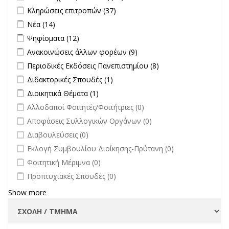
Σπουδές filter
Apply Κληρώσεις επιτροπών filter
Apply Κληρώσεις επιτροπών
Κληρώσεις επιτροπών (37)
filter
Apply Νέα filter
Apply Νέα filter
Νέα (14)
Apply Ψηφίσματα filter
Apply Ψηφίσματα filter
Ψηφίσματα (12)
Apply Ανακοινώσεις άλλων φορέων filter
Apply Ανακοινώσεις
Ανακοινώσεις άλλων φορέων (9)
άλλων φορέων filter
Apply Περιοδικές Εκδόσεις Πανεπιστημίου filter
Apply Περιοδικές
Περιοδικές Εκδόσεις Πανεπιστημίου (8)
Εκδόσεις
Apply Διδακτορικές Σπουδές filter
Apply Διδακτορικές Σπουδές
Διδακτορικές Σπουδές (1)
Πανεπιστημίου
filter
Apply Διοικητικά Θέματα filter
Apply Διοικητικά Θέματα filter
Διοικητικά Θέματα (1)
filter
undefined
Αλλοδαποί Φοιτητές/Φοιτήτριες (0)
undefined
Αποφάσεις Συλλογικών Οργάνων (0)
undefined
Διαβουλεύσεις (0)
undefined
Εκλογή Συμβουλίου Διοίκησης-Πρύτανη (0)
undefined
Φοιτητική Μέριμνα (0)
undefined
Προπτυχιακές Σπουδές (0)
Show more