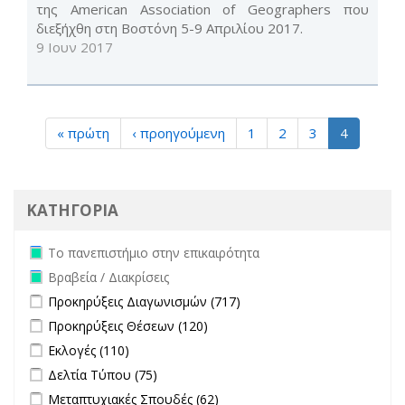
της American Association of Geographers που
διεξήχθη στη Βοστόνη 5-9 Aπριλίου 2017.
9 Ιουν 2017
« πρώτη
‹ προηγούμενη
1
2
3
4
ΚΑΤΗΓΟΡΙΑ
Remove Το πανεπιστήμιο στην επικαιρότητα filter
Το πανεπιστήμιο στην επικαιρότητα
Remove Βραβεία / Διακρίσεις filter
Βραβεία / Διακρίσεις
Apply Προκηρύξεις Διαγωνισμών filter
Apply Προκηρύξεις
Προκηρύξεις Διαγωνισμών (717)
Διαγωνισμών filter
Apply Προκηρύξεις Θέσεων filter
Apply Προκηρύξεις Θέσεων
Προκηρύξεις Θέσεων (120)
filter
Apply Εκλογές filter
Apply Εκλογές filter
Εκλογές (110)
Apply Δελτία Τύπου filter
Apply Δελτία Τύπου filter
Δελτία Τύπου (75)
Apply Μεταπτυχιακές Σπουδές filter
Apply Μεταπτυχιακές
Μεταπτυχιακές Σπουδές (62)