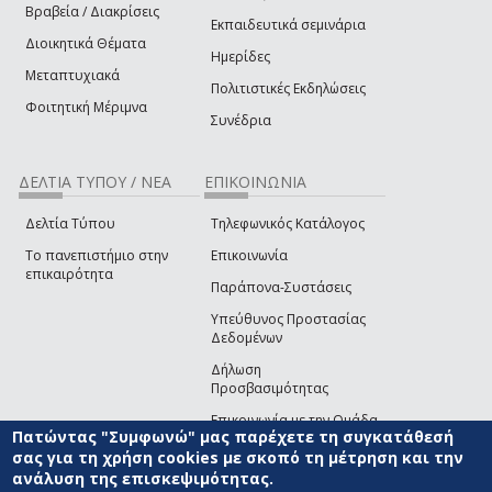
Βραβεία / Διακρίσεις
Εκπαιδευτικά σεμινάρια
Διοικητικά Θέματα
Ημερίδες
Μεταπτυχιακά
Πολιτιστικές Εκδηλώσεις
Φοιτητική Μέριμνα
Συνέδρια
ΔΕΛΤΙΑ ΤΥΠΟΥ / ΝΕΑ
ΕΠΙΚΟΙΝΩΝΙΑ
Δελτία Τύπου
Τηλεφωνικός Κατάλογος
Το πανεπιστήμιο στην
Επικοινωνία
επικαιρότητα
Παράπονα-Συστάσεις
Υπεύθυνος Προστασίας
Δεδομένων
Δήλωση
Προσβασιμότητας
Επικοινωνία με την Ομάδα
Πατώντας "Συμφωνώ" μας παρέχετε τη συγκατάθεσή
Ανάπτυξης του site
(link sends e-mail)
σας για τη χρήση cookies με σκοπό τη μέτρηση και την
ανάλυση της επισκεψιμότητας.
© ΠΑΝΕΠΙΣΤΗΜΙΟ ΑΙΓΑΙΟΥ
ΟΡΟΙ ΧΡΗΣΗΣ
ΠΟΛΙΤΙΚΗ COOKIES
ΟΜΑΔΑ