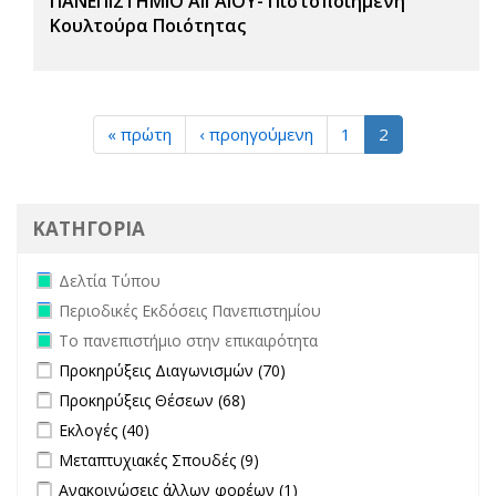
ΠΑΝΕΠΙΣΤΗΜΙΟ ΑΙΓΑΙΟΥ- Πιστοποιημένη
Κουλτούρα Ποιότητας
« πρώτη
‹ προηγούμενη
1
2
ΚΑΤΗΓΟΡΙΑ
Remove Δελτία Τύπου filter
Δελτία Τύπου
Remove Περιοδικές Εκδόσεις Πανεπιστημίου filter
Περιοδικές Εκδόσεις Πανεπιστημίου
Remove Το πανεπιστήμιο στην επικαιρότητα filter
Το πανεπιστήμιο στην επικαιρότητα
Apply Προκηρύξεις Διαγωνισμών filter
Apply Προκηρύξεις
Προκηρύξεις Διαγωνισμών (70)
Διαγωνισμών filter
Apply Προκηρύξεις Θέσεων filter
Apply Προκηρύξεις Θέσεων
Προκηρύξεις Θέσεων (68)
filter
Apply Εκλογές filter
Apply Εκλογές filter
Εκλογές (40)
Apply Μεταπτυχιακές Σπουδές filter
Apply Μεταπτυχιακές Σπουδές
Μεταπτυχιακές Σπουδές (9)
filter
Apply Ανακοινώσεις άλλων φορέων filter
Apply Ανακοινώσεις
Ανακοινώσεις άλλων φορέων (1)