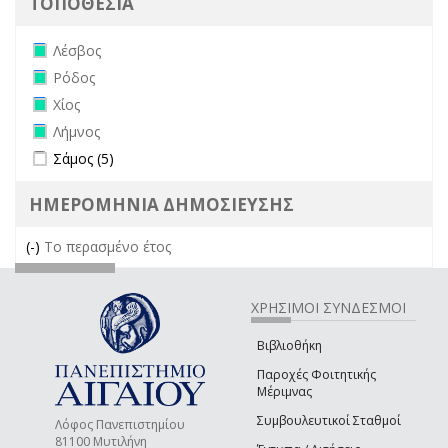
ΤΟΠΟΘΕΣΙΑ
Remove Λέσβος filter
Λέσβος
Remove Ρόδος filter
Ρόδος
Remove Χίος filter
Χίος
Remove Λήμνος filter
Λήμνος
Apply Σάμος filter
Apply Σάμος filter
Σάμος (5)
ΗΜΕΡΟΜΗΝΙΑ ΔΗΜΟΣΙΕΥΣΗΣ
(-)
Remove Το περασμένο έτος filter
Το περασμένο έτος
ΧΡΗΣΙΜΟΙ ΣΥΝΔΕΣΜΟΙ
Βιβλιοθήκη
Παροχές Φοιτητικής
Μέριμνας
Συμβουλευτικοί Σταθμοί
Λόφος Πανεπιστημίου
81100 Μυτιλήνη