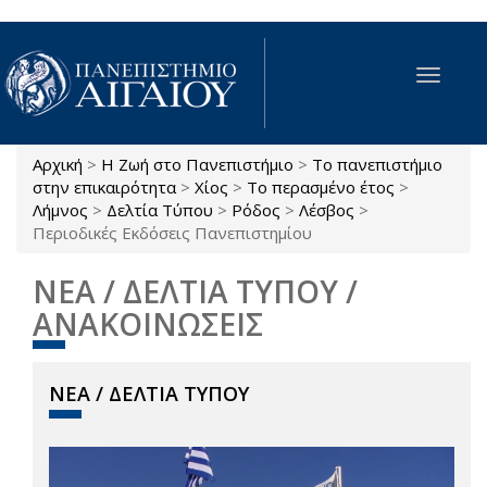
Παράκαμψη προς το κυρίως περιεχόμενο
Toggle
navigat
Αρχική
>
Η Ζωή στο Πανεπιστήμιο
>
Το πανεπιστήμιο
Είστε εδώ
στην επικαιρότητα
>
Χίος
>
Το περασμένο έτος
>
Λήμνος
>
Δελτία Τύπου
>
Ρόδος
>
Λέσβος
>
Περιοδικές Εκδόσεις Πανεπιστημίου
ΝΕΑ / ΔΕΛΤΙΑ ΤΥΠΟΥ /
ΑΝΑΚΟΙΝΩΣΕΙΣ
ΝΕΑ / ΔΕΛΤΙΑ ΤΥΠΟΥ