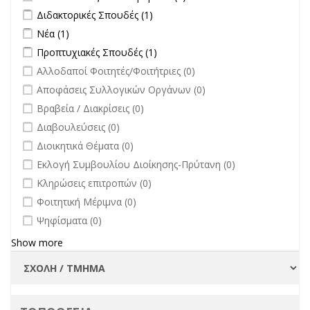
άλλων φορέων filter
Apply Διδακτορικές Σπουδές filter
Apply Διδακτορικές Σπουδές
Διδακτορικές Σπουδές (1)
filter
Apply Νέα filter
Apply Νέα filter
Νέα (1)
Apply Προπτυχιακές Σπουδές filter
Apply Προπτυχιακές Σπουδές
Προπτυχιακές Σπουδές (1)
filter
undefined
Αλλοδαποί Φοιτητές/Φοιτήτριες (0)
undefined
Αποφάσεις Συλλογικών Οργάνων (0)
undefined
Βραβεία / Διακρίσεις (0)
undefined
Διαβουλεύσεις (0)
undefined
Διοικητικά Θέματα (0)
undefined
Εκλογή Συμβουλίου Διοίκησης-Πρύτανη (0)
undefined
Κληρώσεις επιτροπών (0)
undefined
Φοιτητική Μέριμνα (0)
undefined
Ψηφίσματα (0)
Show more