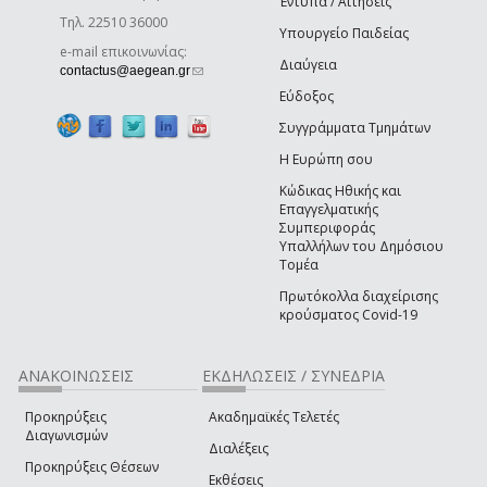
Έντυπα / Αιτήσεις
Τηλ. 22510 36000
Υπουργείο Παιδείας
e-mail επικοινωνίας:
Διαύγεια
(link sends e-mail)
contactus@aegean.gr
Εύδοξος
Συγγράμματα Τμημάτων
Η Ευρώπη σου
Κώδικας Ηθικής και
Επαγγελματικής
Συμπεριφοράς
Υπαλλήλων του Δημόσιου
Τομέα
Πρωτόκολλα διαχείρισης
κρούσματος Covid-19
ΑΝΑΚΟΙΝΩΣΕΙΣ
ΕΚΔΗΛΩΣΕΙΣ / ΣΥΝΕΔΡΙΑ
Προκηρύξεις
Ακαδημαϊκές Τελετές
Διαγωνισμών
Διαλέξεις
Προκηρύξεις Θέσεων
Εκθέσεις