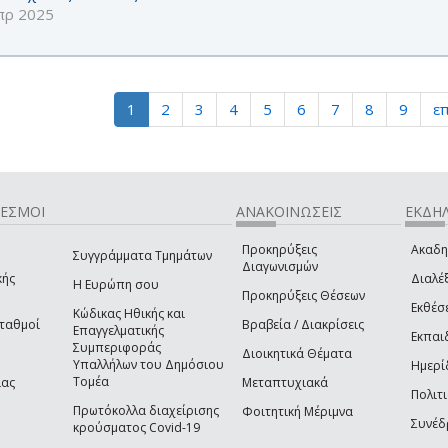
πρ 2025
1
2
3
4
5
6
7
8
9
επ
ΔΕΣΜΟΙ
ΑΝΑΚΟΙΝΩΣΕΙΣ
ΕΚΔΗΛ
Προκηρύξεις
Ακαδη
Συγγράμματα Τμημάτων
Διαγωνισμών
κής
Διαλέξ
Η Ευρώπη σου
Προκηρύξεις Θέσεων
Εκθέσ
Κώδικας Ηθικής και
Σταθμοί
Βραβεία / Διακρίσεις
Επαγγελματικής
Εκπαι
Συμπεριφοράς
Διοικητικά Θέματα
Υπαλλήλων του Δημόσιου
Ημερί
Τομέα
ίας
Μεταπτυχιακά
Πολιτι
Πρωτόκολλα διαχείρισης
Φοιτητική Μέριμνα
Συνέδ
κρούσματος Covid-19