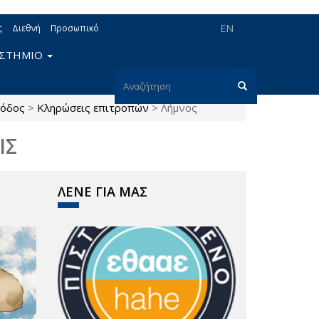
EN
ς
Διεθνή
Προσωπικό
ΙΣΤΗΜΙΟ
Φόρμα
όδος
>
Κληρώσεις επιτροπών
>
Λήμνος
αναζήτησης
Αναζήτηση
ΙΣ
ΛΕΝΕ ΓΙΑ ΜΑΣ