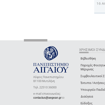
16 Α
ΧΡΗΣΙΜΟΙ ΣΥΝ
Βιβλιοθήκη
Παροχές Φοιτητι
Μέριμνας
Συμβουλευτικοί 
Λόφος Πανεπιστημίου
81100 Μυτιλήνη
Έντυπα / Αιτήσεις
Τηλ. 22510 36000
Υπουργείο Παιδε
e-mail επικοινωνίας:
Διαύγεια
(link sends e-mail)
contactus@aegean.gr
Εύδοξος