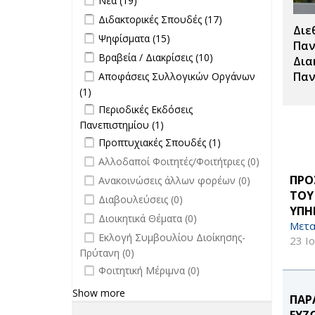
Νέα (19)
Apply Διδακτορικές Σπουδές filter
Apply
Διδακτορικές Σπουδές (17)
Διε
Διδακτορικές
Apply Ψηφίσματα filter
Apply Ψηφίσματα filter
Ψηφίσματα (15)
Σπουδές
Παν
Apply Βραβεία / Διακρίσεις filter
Apply
Βραβεία / Διακρίσεις (10)
filter
Δια
Βραβεία /
Apply Αποφάσεις Συλλογικών
Παν
Αποφάσεις Συλλογικών Οργάνων
Διακρίσεις
Οργάνων filter
(1)
Apply Αποφάσεις Συλλογικών
filter
Apply Περιοδικές Εκδόσεις
Οργάνων filter
Περιοδικές Εκδόσεις
Πανεπιστημίου filter
Πανεπιστημίου (1)
Apply Περιοδικές
Apply Προπτυχιακές Σπουδές filter
Εκδόσεις
Apply
Προπτυχιακές Σπουδές (1)
Πανεπιστημίου filter
Προπτυχιακές
undefined
Αλλοδαποί Φοιτητές/Φοιτήτριες (0)
Σπουδές filter
undefined
ΠΡΟ
Ανακοινώσεις άλλων φορέων (0)
ΤΟΥ
undefined
Διαβουλεύσεις (0)
ΥΠΗ
undefined
Διοικητικά Θέματα (0)
Μετα
undefined
Εκλογή Συμβουλίου Διοίκησης-
23 Ι
Πρύτανη (0)
undefined
Φοιτητική Μέριμνα (0)
Show more
ΠΑΡ
ΕΥΖ