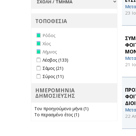
Μετα
23 Ι
ΤΟΠΟΘΕΣΙΑ
Remove Ρόδος filter
Ρόδος
ΣΥΜ
Remove Χίος filter
Χίος
ΦΟΙ
Remove Λήμνος filter
ΜΟΝ
Λήμνος
Μετα
Apply Λέσβος filter
Apply Λέσβος filter
Λέσβος (133)
21 Ι
Apply Σάμος filter
Apply Σάμος filter
Σάμος (21)
Apply Σύρος filter
Apply Σύρος filter
Σύρος (11)
ΠΡΟ
ΗΜΕΡΟΜΗΝΙΑ
ΔΗΜΟΣΙΕΥΣΗΣ
ΦΟΙ
ΔΙΟ
Τον προηγούμενο μήνα (1)
Apply Τον
Μετα
Το περασμένο έτος (1)
Apply Το
προηγούμενο
22 Α
περασμένο έτος
μήνα filter
filter