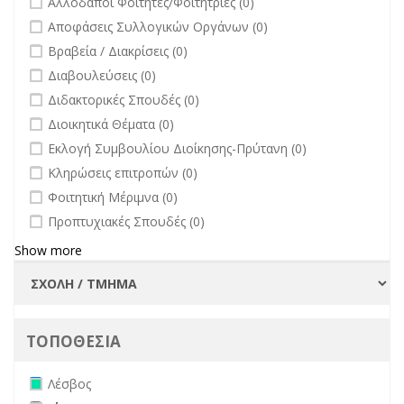
Αλλοδαποί Φοιτητές/Φοιτήτριες (0)
Πανεπιστημίου
undefined
Αποφάσεις Συλλογικών Οργάνων (0)
filter
undefined
Βραβεία / Διακρίσεις (0)
undefined
Διαβουλεύσεις (0)
undefined
Διδακτορικές Σπουδές (0)
undefined
Διοικητικά Θέματα (0)
undefined
Εκλογή Συμβουλίου Διοίκησης-Πρύτανη (0)
undefined
Κληρώσεις επιτροπών (0)
undefined
Φοιτητική Μέριμνα (0)
undefined
Προπτυχιακές Σπουδές (0)
Show more
ΤΟΠΟΘΕΣΙΑ
Remove Λέσβος filter
Λέσβος
Apply Χίος filter
Apply Χίος filter