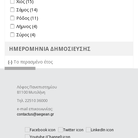
Χίος (15)
Apply Σάμος filter
Apply Σάμος filter
Σάμος (14)
Apply Ρόδος filter
Apply Ρόδος filter
Ρόδος (11)
Apply Λήμνος filter
Apply Λήμνος filter
Λήμνος (4)
Apply Σύρος filter
Apply Σύρος filter
Σύρος (4)
ΗΜΕΡΟΜΗΝΙΑ ΔΗΜΟΣΙΕΥΣΗΣ
(-)
Remove Το περασμένο έτος filter
Το περασμένο έτος
Λόφος Πανεπιστημίου
81100 Μυτιλήνη
Τηλ. 22510 36000
e-mail επικοινωνίας:
(link sends e-mail)
contactus@aegean.gr