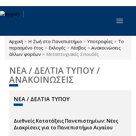
Παράκαμψη προς το κυρίως περιεχόμενο
Toggle
navigat
Αρχική
>
Η Ζωή στο Πανεπιστήμιο
>
Υποτροφίες
>
Το
Είστε εδώ
περασμένο έτος
>
Εκλογές
>
Λέσβος
>
Ανακοινώσεις
άλλων φορέων
>
Μεταπτυχιακές Σπουδές
ΝΕΑ / ΔΕΛΤΙΑ ΤΥΠΟΥ /
ΑΝΑΚΟΙΝΩΣΕΙΣ
ΝΕΑ / ΔΕΛΤΙΑ ΤΥΠΟΥ
Διεθνείς Κατατάξεις Πανεπιστημίων: Νέες
Διακρίσεις για το Πανεπιστήμιο Αιγαίου