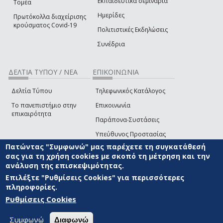
Εκπαιδευτικά σεμινάρια
Τομέα
Ημερίδες
Πρωτόκολλα διαχείρισης
κρούσματος Covid-19
Πολιτιστικές Εκδηλώσεις
Συνέδρια
ΔΕΛΤΙΑ ΤΥΠΟΥ / ΝΕΑ
ΕΠΙΚΟΙΝΩΝΙΑ
Δελτία Τύπου
Τηλεφωνικός Κατάλογος
Το πανεπιστήμιο στην
Επικοινωνία
επικαιρότητα
Παράπονα-Συστάσεις
Υπεύθυνος Προστασίας
Δεδομένων
Πατώντας "Συμφωνώ" μας παρέχετε τη συγκατάθεσή
σας για τη χρήση cookies με σκοπό τη μέτρηση και την
Δήλωση
ανάλυση της επισκεψιμότητας.
Προσβασιμότητας
Επιλέξτε "Ρυθμίσεις Cookies" για περισσότερες
Επικοινωνία με την Ομάδα
πληροφορίες.
Ανάπτυξης του site
(link sends e-mail)
Ρυθμίσεις Cookies
© ΠΑΝΕΠΙΣΤΗΜΙΟ ΑΙΓΑΙΟΥ
ΟΡΟΙ ΧΡΗΣΗΣ
ΠΟΛΙΤΙΚΗ COOKIES
ΟΜΑΔΑ
ΑΝΑΠΤΥΞΗΣ
Συμφωνώ
Διαφωνώ