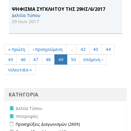
ΨΗΦΙΣΜΑ ΣΥΓΚΛΗΤΟΥ ΤΗΣ 29ΗΣ/6/2017
Δελτία Τύπου
29 Ιουν 2017
« πρώτη
‹ προηγούμενη
…
42
43
44
45
46
47
48
49
50
επόμενη ›
τελευταία »
ΚΑΤΗΓΟΡΙΑ
Remove Δελτία Τύπου filter
Δελτία Τύπου
Remove Υποτροφίες filter
Υποτροφίες
Apply Προκηρύξεις Διαγωνισμών filter
Apply Προκηρύξεις
Προκηρύξεις Διαγωνισμών (2609)
Διαγωνισμών filter
Apply Προκηρύξεις Θέσεων filter
Apply Προκηρύξεις Θέσεων