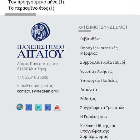
Τον προηγούμενο μήνα (1)
Apply Τον προηγούμενο μήνα
Το περασμένο έτος (1)
Apply Το περασμένο έτος filter
filter
ΧΡΗΣΙΜΟΙ ΣΥΝΔΕΣΜΟΙ
Βιβλιοθήκη
Παροχές Φοιτητικής
Μέριμνας
Συμβουλευτικοί Σταθμοί
Λόφος Πανεπιστημίου
81100 Μυτιλήνη
Έντυπα / Αιτήσεις
Τηλ. 22510 36000
Υπουργείο Παιδείας
e-mail επικοινωνίας:
Διαύγεια
(link sends e-mail)
contactus@aegean.gr
Εύδοξος
Συγγράμματα Τμημάτων
Η Ευρώπη σου
Κώδικας Ηθικής και
Επαγγελματικής
Συμπεριφοράς