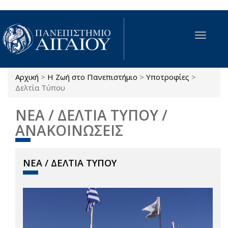
Παράκαμψη προς το κυρίως περιεχόμενο
Toggle
navigat
Αρχική
>
Η Ζωή στο Πανεπιστήμιο
>
Υποτροφίες
>
Είστε εδώ
Δελτία Τύπου
ΝΕΑ / ΔΕΛΤΙΑ ΤΥΠΟΥ /
ΑΝΑΚΟΙΝΩΣΕΙΣ
ΝΕΑ / ΔΕΛΤΙΑ ΤΥΠΟΥ