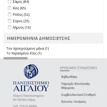
Apply Σάμος filter
Apply Σάμος filter
Σάμος (84)
Apply Χίος filter
Apply Χίος filter
Χίος (65)
Apply Ρόδος filter
Apply Ρόδος filter
Ρόδος (52)
Apply Σύρος filter
Apply Σύρος filter
Σύρος (25)
Apply Λήμνος filter
Apply Λήμνος filter
Λήμνος (10)
ΗΜΕΡΟΜΗΝΙΑ ΔΗΜΟΣΙΕΥΣΗΣ
Τον προηγούμενο μήνα (1)
Apply Τον προηγούμενο μήνα
Το περασμένο έτος (1)
Apply Το περασμένο έτος filter
filter
ΧΡΗΣΙΜΟΙ ΣΥΝΔΕΣΜΟΙ
Βιβλιοθήκη
Παροχές Φοιτητικής
Μέριμνας
Συμβουλευτικοί Σταθμοί
Λόφος Πανεπιστημίου
81100 Μυτιλήνη
Έντυπα / Αιτήσεις
Τηλ. 22510 36000