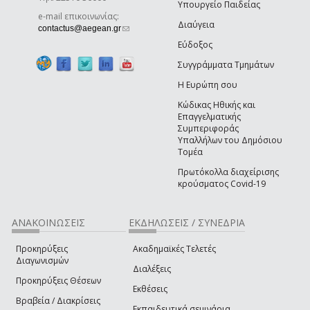
Υπουργείο Παιδείας
e-mail επικοινωνίας:
Διαύγεια
(link sends e-mail)
contactus@aegean.gr
Εύδοξος
Συγγράμματα Τμημάτων
Η Ευρώπη σου
Κώδικας Ηθικής και
Επαγγελματικής
Συμπεριφοράς
Υπαλλήλων του Δημόσιου
Τομέα
Πρωτόκολλα διαχείρισης
κρούσματος Covid-19
ΑΝΑΚΟΙΝΩΣΕΙΣ
ΕΚΔΗΛΩΣΕΙΣ / ΣΥΝΕΔΡΙΑ
Προκηρύξεις
Ακαδημαϊκές Τελετές
Διαγωνισμών
Διαλέξεις
Προκηρύξεις Θέσεων
Εκθέσεις
Βραβεία / Διακρίσεις
Εκπαιδευτικά σεμινάρια