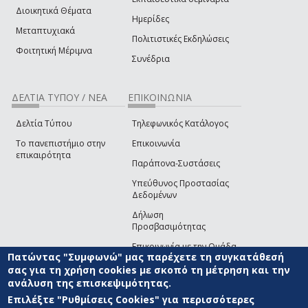
Διοικητικά Θέματα
Ημερίδες
Μεταπτυχιακά
Πολιτιστικές Εκδηλώσεις
Φοιτητική Μέριμνα
Συνέδρια
ΔΕΛΤΙΑ ΤΥΠΟΥ / ΝΕΑ
ΕΠΙΚΟΙΝΩΝΙΑ
Δελτία Τύπου
Τηλεφωνικός Κατάλογος
Το πανεπιστήμιο στην
Επικοινωνία
επικαιρότητα
Παράπονα-Συστάσεις
Υπεύθυνος Προστασίας
Δεδομένων
Δήλωση
Προσβασιμότητας
Επικοινωνία με την Ομάδα
Πατώντας "Συμφωνώ" μας παρέχετε τη συγκατάθεσή
Ανάπτυξης του site
(link sends e-mail)
σας για τη χρήση cookies με σκοπό τη μέτρηση και την
ανάλυση της επισκεψιμότητας.
© ΠΑΝΕΠΙΣΤΗΜΙΟ ΑΙΓΑΙΟΥ
ΟΡΟΙ ΧΡΗΣΗΣ
ΠΟΛΙΤΙΚΗ COOKIES
ΟΜΑΔΑ
ΑΝΑΠΤΥΞΗΣ
Επιλέξτε "Ρυθμίσεις Cookies" για περισσότερες