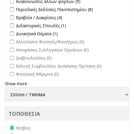
Ανακοινώσεις άλλων φορέων (9)
άλλων φορέων filter
Apply Περιοδικές Εκδόσεις Πανεπιστημίου filter
Apply Περιοδικές
Περιοδικές Εκδόσεις Πανεπιστημίου (8)
Εκδόσεις
Apply Βραβεία / Διακρίσεις filter
Apply Βραβεία / Διακρίσεις filter
Βραβεία / Διακρίσεις (4)
Πανεπιστημίου
Apply Διδακτορικές Σπουδές filter
Apply Διδακτορικές Σπουδές
Διδακτορικές Σπουδές (1)
filter
filter
Apply Διοικητικά Θέματα filter
Apply Διοικητικά Θέματα filter
Διοικητικά Θέματα (1)
undefined
Αλλοδαποί Φοιτητές/Φοιτήτριες (0)
undefined
Αποφάσεις Συλλογικών Οργάνων (0)
undefined
Διαβουλεύσεις (0)
undefined
Εκλογή Συμβουλίου Διοίκησης-Πρύτανη (0)
undefined
Φοιτητική Μέριμνα (0)
Show more
ΤΟΠΟΘΕΣΙΑ
Remove Λέσβος filter
Λέσβος