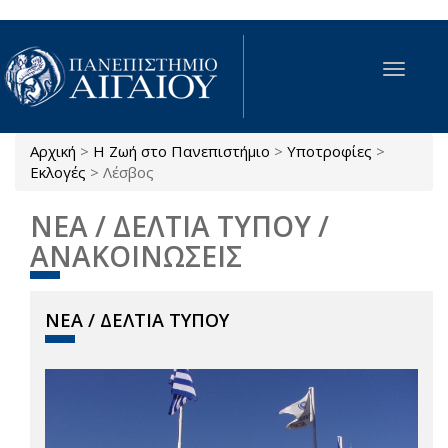
Παράκαμψη προς το κυρίως περιεχόμενο
Toggle
navigat
Αρχική
>
Η Ζωή στο Πανεπιστήμιο
>
Υποτροφίες
>
Είστε εδώ
Εκλογές
>
Λέσβος
ΝΕΑ / ΔΕΛΤΙΑ ΤΥΠΟΥ /
ΑΝΑΚΟΙΝΩΣΕΙΣ
ΝΕΑ / ΔΕΛΤΙΑ ΤΥΠΟΥ