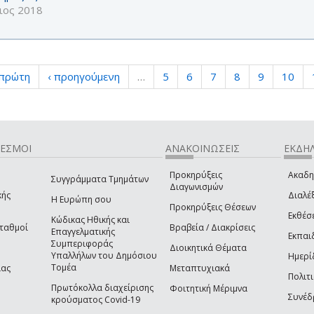
ιος 2018
 πρώτη
‹ προηγούμενη
…
5
6
7
8
9
10
ΔΕΣΜΟΙ
ΑΝΑΚΟΙΝΩΣΕΙΣ
ΕΚΔΗΛ
Προκηρύξεις
Ακαδη
Συγγράμματα Τμημάτων
Διαγωνισμών
κής
Διαλέξ
Η Ευρώπη σου
Προκηρύξεις Θέσεων
Εκθέσ
Κώδικας Ηθικής και
Σταθμοί
Βραβεία / Διακρίσεις
Επαγγελματικής
Εκπαι
Συμπεριφοράς
Διοικητικά Θέματα
Υπαλλήλων του Δημόσιου
Ημερί
Τομέα
ίας
Μεταπτυχιακά
Πολιτι
Πρωτόκολλα διαχείρισης
Φοιτητική Μέριμνα
Συνέδ
κρούσματος Covid-19