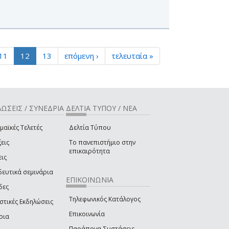
11
12
13
επόμενη ›
τελευταία »
ΩΣΕΙΣ / ΣΥΝΕΔΡΙΑ
ΔΕΛΤΙΑ ΤΥΠΟΥ / ΝΕΑ
μαϊκές Τελετές
Δελτία Τύπου
εις
Το πανεπιστήμιο στην
επικαιρότητα
εις
δευτικά σεμινάρια
ΕΠΙΚΟΙΝΩΝΙΑ
δες
Τηλεφωνικός Κατάλογος
στικές Εκδηλώσεις
Επικοινωνία
ρια
Παράπονα-Συστάσεις