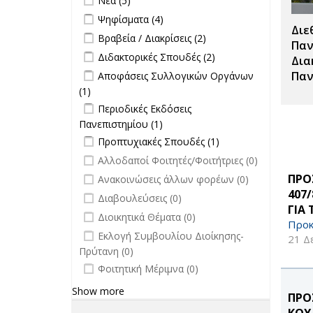
Νέα (5)
επιτροπών
Apply Ψηφίσματα filter
Apply Ψηφίσματα filter
Ψηφίσματα (4)
filter
Διε
Apply Βραβεία / Διακρίσεις filter
Apply
Βραβεία / Διακρίσεις (2)
Παν
Βραβεία /
Apply Διδακτορικές Σπουδές filter
Apply
Διδακτορικές Σπουδές (2)
Δια
Διακρίσεις
Διδακτορικές
Apply Αποφάσεις Συλλογικών
Παν
Αποφάσεις Συλλογικών Οργάνων
filter
Σπουδές
Οργάνων filter
(1)
Apply Αποφάσεις Συλλογικών
filter
Apply Περιοδικές Εκδόσεις
Οργάνων filter
Περιοδικές Εκδόσεις
Πανεπιστημίου filter
Πανεπιστημίου (1)
Apply Περιοδικές
Apply Προπτυχιακές Σπουδές filter
Εκδόσεις
Apply
Προπτυχιακές Σπουδές (1)
Πανεπιστημίου filter
Προπτυχιακές
undefined
Αλλοδαποί Φοιτητές/Φοιτήτριες (0)
Σπουδές filter
undefined
ΠΡΟ
Ανακοινώσεις άλλων φορέων (0)
407
undefined
Διαβουλεύσεις (0)
ΓΙΑ
undefined
Διοικητικά Θέματα (0)
Προκ
undefined
Εκλογή Συμβουλίου Διοίκησης-
21 Δ
Πρύτανη (0)
undefined
Φοιτητική Μέριμνα (0)
Show more
ΠΡΟ
ΚΟΥ