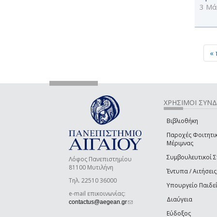
3 Μά
«
ΧΡΗΣΙΜΟΙ ΣΥΝ
Βιβλιοθήκη
Παροχές Φοιτητι
Μέριμνας
Συμβουλευτικοί 
Λόφος Πανεπιστημίου
81100 Μυτιλήνη
Έντυπα / Αιτήσεις
Τηλ. 22510 36000
Υπουργείο Παιδε
e-mail επικοινωνίας:
Διαύγεια
(link sends e-mail)
contactus@aegean.gr
Εύδοξος