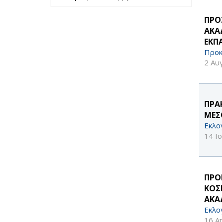
περασμένο έτος
μήνα filter
filter
ΠΡΟ
ΑΚΑ
ΕΚΠ
Προκ
2 Αυ
ΠΡΑ
ΜΕΣ
Εκλο
14 Ι
ΠΡΟΚ
ΚΟΣ
ΑΚΑ
Εκλο
16 Α