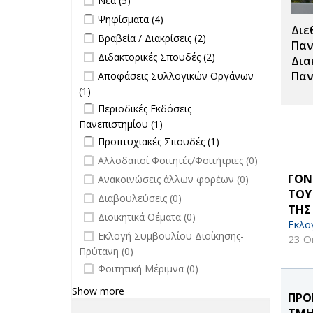
Νέα (5)
επιτροπών
Apply Ψηφίσματα filter
Apply Ψηφίσματα filter
Ψηφίσματα (4)
filter
Διε
Apply Βραβεία / Διακρίσεις filter
Apply
Βραβεία / Διακρίσεις (2)
Παν
Βραβεία /
Apply Διδακτορικές Σπουδές filter
Apply
Διδακτορικές Σπουδές (2)
Δια
Διακρίσεις
Διδακτορικές
Apply Αποφάσεις Συλλογικών
Παν
Αποφάσεις Συλλογικών Οργάνων
filter
Σπουδές
Οργάνων filter
(1)
Apply Αποφάσεις Συλλογικών
filter
Apply Περιοδικές Εκδόσεις
Οργάνων filter
Περιοδικές Εκδόσεις
Πανεπιστημίου filter
Πανεπιστημίου (1)
Apply Περιοδικές
Apply Προπτυχιακές Σπουδές filter
Εκδόσεις
Apply
Προπτυχιακές Σπουδές (1)
Πανεπιστημίου filter
Προπτυχιακές
undefined
Αλλοδαποί Φοιτητές/Φοιτήτριες (0)
Σπουδές filter
undefined
ΓΟΝ
Ανακοινώσεις άλλων φορέων (0)
ΤΟΥ
undefined
Διαβουλεύσεις (0)
ΤΗΣ
undefined
Διοικητικά Θέματα (0)
Εκλο
undefined
Εκλογή Συμβουλίου Διοίκησης-
23 Ο
Πρύτανη (0)
undefined
Φοιτητική Μέριμνα (0)
Show more
ΠΡΟ
ΤΜΗ