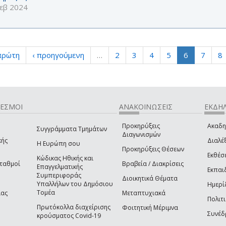
εβ 2024
πρώτη
‹ προηγούμενη
…
2
3
4
5
6
7
8
ΔΕΣΜΟΙ
ΑΝΑΚΟΙΝΩΣΕΙΣ
ΕΚΔΗΛ
Προκηρύξεις
Ακαδη
Συγγράμματα Τμημάτων
Διαγωνισμών
κής
Διαλέξ
Η Ευρώπη σου
Προκηρύξεις Θέσεων
Εκθέσ
Κώδικας Ηθικής και
Σταθμοί
Βραβεία / Διακρίσεις
Επαγγελματικής
Εκπαι
Συμπεριφοράς
Διοικητικά Θέματα
Υπαλλήλων του Δημόσιου
Ημερί
Τομέα
ίας
Μεταπτυχιακά
Πολιτι
Πρωτόκολλα διαχείρισης
Φοιτητική Μέριμνα
Συνέδ
κρούσματος Covid-19