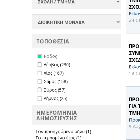
ΣΧΟ
Εκλο
24 Σ
ΤΟΠΟΘΕΣΙΑ
ΠΡΟ
ΣΥΝ
Remove Ρόδος filter
Ρόδος
ΣΧΕ
Apply Λέσβος filter
Apply Λέσβος filter
Λέσβος (230)
Εκλο
Apply Χίος filter
Apply Χίος filter
18 Σ
Χίος (167)
Apply Σάμος filter
Apply Σάμος filter
Σάμος (158)
Apply Σύρος filter
Apply Σύρος filter
Σύρος (57)
Apply Λήμνος filter
Apply Λήμνος filter
Λήμνος (25)
ΠΡΟ
ΓΙΑ
ΗΜΕΡΟΜΗΝΙΑ
ΤΜΗ
ΔΗΜΟΣΙΕΥΣΗΣ
Προκ
9 Αυ
Τον προηγούμενο μήνα (1)
Apply Τον
Το περασμένο έτος (1)
Apply Το
προηγούμενο