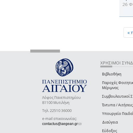
26 Φ
« 
ΧΡΗΣΙΜΟΙ ΣΥΝ
Βιβλιοθήκη
Παροχές Φοιτητι
Μέριμνας
Συμβουλευτικοί 
Λόφος Πανεπιστημίου
81100 Μυτιλήνη
Έντυπα / Αιτήσεις
Τηλ. 22510 36000
Υπουργείο Παιδε
e-mail επικοινωνίας:
Διαύγεια
(link sends e-mail)
contactus@aegean.gr
Εύδοξος