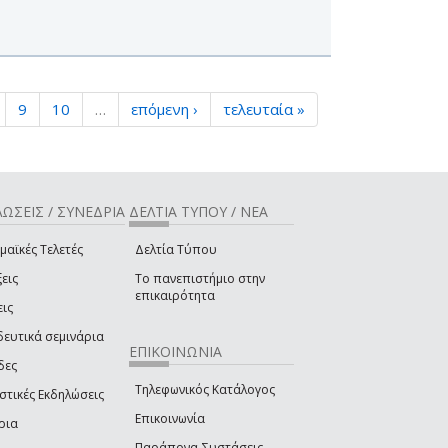
9
10
…
επόμενη ›
τελευταία »
ΩΣΕΙΣ / ΣΥΝΕΔΡΙΑ
ΔΕΛΤΙΑ ΤΥΠΟΥ / ΝΕΑ
μαϊκές Τελετές
Δελτία Τύπου
εις
Το πανεπιστήμιο στην
επικαιρότητα
εις
δευτικά σεμινάρια
ΕΠΙΚΟΙΝΩΝΙΑ
δες
Τηλεφωνικός Κατάλογος
στικές Εκδηλώσεις
Επικοινωνία
ρια
Παράπονα-Συστάσεις