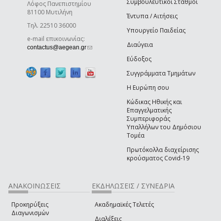
Συμβουλευτικοί Σταθμοί
Λόφος Πανεπιστημίου
81100 Μυτιλήνη
Έντυπα / Αιτήσεις
Τηλ. 22510 36000
Υπουργείο Παιδείας
e-mail επικοινωνίας:
Διαύγεια
(link sends e-mail)
contactus@aegean.gr
Εύδοξος
Συγγράμματα Τμημάτων
Η Ευρώπη σου
Κώδικας Ηθικής και
Επαγγελματικής
Συμπεριφοράς
Υπαλλήλων του Δημόσιου
Τομέα
Πρωτόκολλα διαχείρισης
κρούσματος Covid-19
ΑΝΑΚΟΙΝΩΣΕΙΣ
ΕΚΔΗΛΩΣΕΙΣ / ΣΥΝΕΔΡΙΑ
Προκηρύξεις
Ακαδημαϊκές Τελετές
Διαγωνισμών
Διαλέξεις