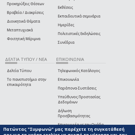
Προκηρύξεις Θέσεων
Εκθέσεις
Βραβεία / Διακρίσεις
Εκπαιδευτικά σεμινάρια
Διοικητικά Θέματα
Ημερίδες
Μεταπτυχιακά
Πολιτιστικές Εκδηλώσεις
Φοιτητική Μέριμνα
Συνέδρια
ΔΕΛΤΙΑ ΤΥΠΟΥ / ΝΕΑ
ΕΠΙΚΟΙΝΩΝΙΑ
Δελτία Τύπου
Τηλεφωνικός Κατάλογος
Το πανεπιστήμιο στην
Επικοινωνία
επικαιρότητα
Παράπονα-Συστάσεις
Υπεύθυνος Προστασίας
Δεδομένων
Δήλωση
Προσβασιμότητας
Επικοινωνία με την Ομάδα
Πατώντας "Συμφωνώ" μας παρέχετε τη συγκατάθεσή
Ανάπτυξης του site
(link sends e-mail)
σας για τη χρήση cookies με σκοπό τη μέτρηση και την