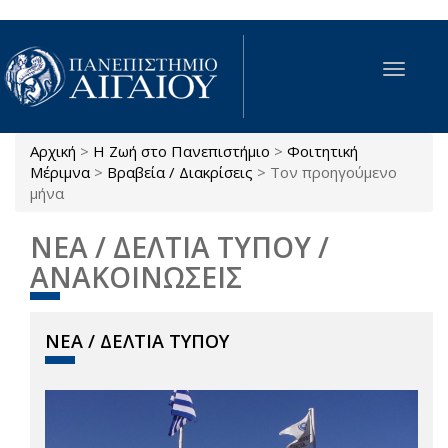
Παράκαμψη προς το κυρίως περιεχόμενο
Toggle
navigat
Αρχική
>
Η Ζωή στο Πανεπιστήμιο
>
Φοιτητική
Είστε εδώ
Μέριμνα
>
Βραβεία / Διακρίσεις
>
Τον προηγούμενο
μήνα
ΝΕΑ / ΔΕΛΤΙΑ ΤΥΠΟΥ /
ΑΝΑΚΟΙΝΩΣΕΙΣ
ΝΕΑ / ΔΕΛΤΙΑ ΤΥΠΟΥ