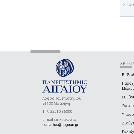
3 Ιο
ΧΡΗΣΙ
Βιβλιο
Παροχέ
Μέριμ
Συμβου
Λόφος Πανεπιστημίου
81100 Μυτιλήνη
Έντυπα
Τηλ. 22510 36000
Υπουργ
e-mail επικοινωνίας:
Διαύγε
(link sends e-mail)
contactus@aegean.gr
Εύδοξ