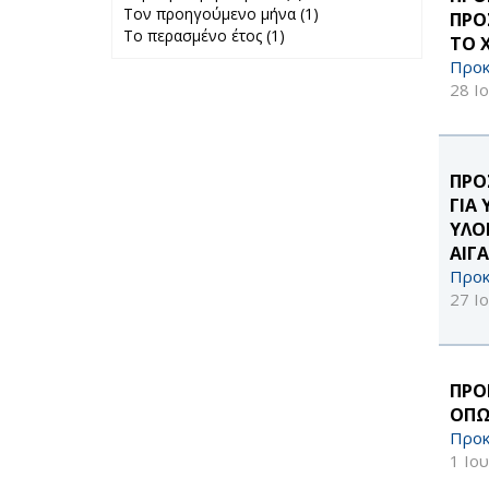
Τον προηγούμενο μήνα (1)
Περασμένη
Apply Τον
ΠΡΟ
Το περασμένο έτος (1)
Apply Το
εβδομάδα filter
προηγούμενο
ΤΟ 
περασμένο έτος
μήνα filter
Προκ
filter
28 Ι
ΠΡΟ
ΓΙΑ
ΥΛΟ
ΑΙΓΑ
Προκ
27 Ι
ΠΡΟ
ΟΠΩ
Προκ
1 Ιο